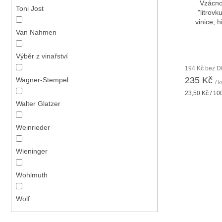
Vzácnos
Toni Jost
"litrovk
vinice, h
Van Nahmen
Výběr z vinařství
194 Kč bez 
235 Kč
Wagner-Stempel
/ k
Měrná
23,50 Kč / 10
cena:
Walter Glatzer
Weinrieder
Wieninger
Wohlmuth
Wolf