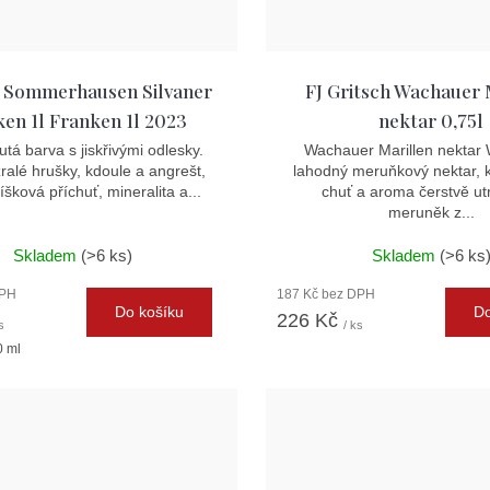
 Sommerhausen Silvaner
FJ Gritsch Wachauer 
ken 1l Franken 1l 2023
nektar 0,75l
utá barva s jiskřivými odlesky.
Wachauer Marillen nektar
zralé hrušky, kdoule a angrešt,
lahodný meruňkový nektar, k
íšková příchuť, mineralita a...
chuť a aroma čerstvě ut
meruněk z...
Skladem
(>6 ks)
Skladem
(>6 ks
DPH
187 Kč bez DPH
Do košíku
Do
226 Kč
s
/ ks
0 ml