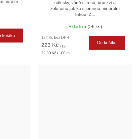
minerální
odlesky, vůně citrusů, broskví a
zeleného jablka s jemnou minerální
linkou. Z...
)
Skladem
(>6 ks)
 košíku
184 Kč bez DPH
Do košíku
223 Kč
/ ks
Měrná
22,30 Kč / 100 ml
cena: