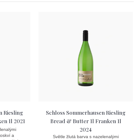
 Riesling
Schloss Sommerhausen Riesling
en 1l 2021
Bread & Butter 1l Franken 1l
2024
elenalými
roskví a
Světle žlutá barva s nazelenalými