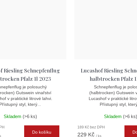
f Riesling Schnepfenflug
Lucashof Riesling Sch
trocken Pfalz 1l 2023
halbtrocken Pfalz 1
nepfenflug je polosuchý
Schnepfenflug je polo
trocken) Gutswein vinařství
(halbtrocken) Gutswein v
of v praktické litrové lahvi.
Lucashof v praktické litro
Přístupný styl, který...
Přístupný styl, který
Skladem
(>6 ks)
Skladem
(>6 ks
DPH
189 Kč bez DPH
Do košíku
Do
229 Kč
s
/ ks