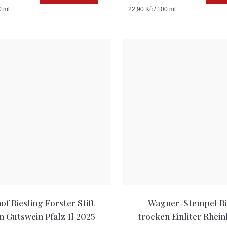
Měrná
0 ml
22,90 Kč / 100 ml
cena:
f Riesling Forster Stift
Wagner-Stempel Ri
n Gutswein Pfalz 1l 2025
trocken Einliter Rhein