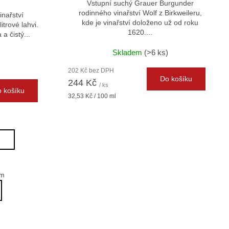
Vstupní suchý Grauer Burgunder
rodinného vinařství Wolf z Birkweileru,
inařství
kde je vinařství doloženo už od roku
trové lahvi.
1620....
a čistý...
Skladem
(>6 ks)
)
202 Kč bez DPH
Do košíku
244 Kč
/ ks
 košíku
Měrná
32,53 Kč / 100 ml
cena:
h
em