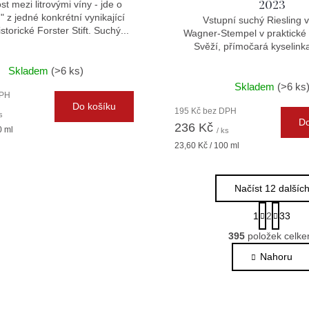
2023
t mezi litrovými víny - jde o
u" z jedné konkrétní vynikající
Vstupní suchý Riesling v
istorické Forster Stift. Suchý...
Wagner-Stempel v praktické li
Svěží, přímočará kyselinka 
Skladem
(>6 ks)
Skladem
(>6 ks
DPH
Do košíku
195 Kč bez DPH
s
Do
236 Kč
0 ml
/ ks
Měrná
23,60 Kč / 100 ml
cena:
Načíst 12 dalšíc
S
1
2
33
t
O
r
395
položek celk
v
á
l
Nahoru
n
k
á
o
d
v
a