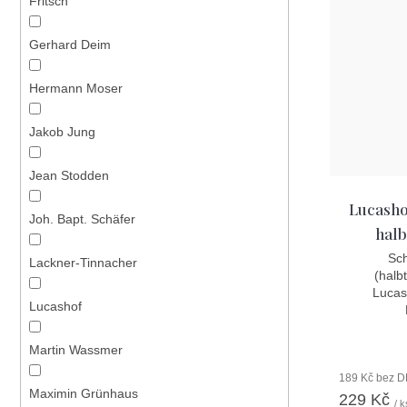
Fritsch
Gerhard Deim
Hermann Moser
Jakob Jung
Jean Stodden
Lucasho
Joh. Bapt. Schäfer
halb
Sch
Lackner-Tinnacher
(halb
Lucash
Lucashof
Martin Wassmer
189 Kč bez 
Maximin Grünhaus
229 Kč
/ k