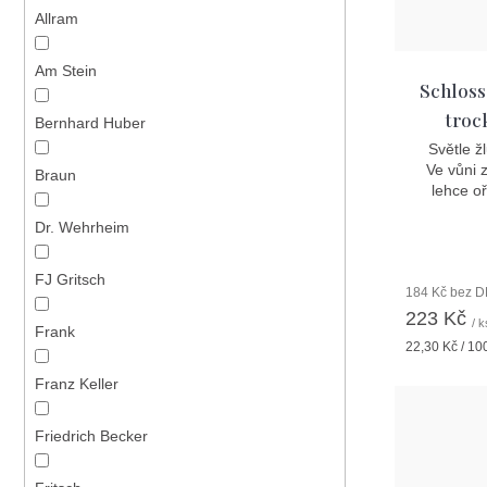
Allram
Am Stein
Schloss
troc
Bernhard Huber
Světle žl
Ve vůni 
Braun
lehce oř
Dr. Wehrheim
FJ Gritsch
184 Kč bez 
223 Kč
/ k
Frank
Měrná
22,30 Kč / 10
cena:
Franz Keller
Friedrich Becker