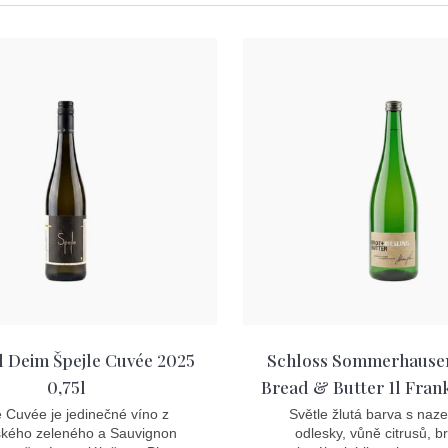
 Deim Špejle Cuvée 2025
Schloss Sommerhausen
0,75l
Bread & Butter 1l Frank
e Cuvée je jedinečné víno z
Světle žlutá barva s naz
nského zeleného a Sauvignon
odlesky, vůně citrusů, b