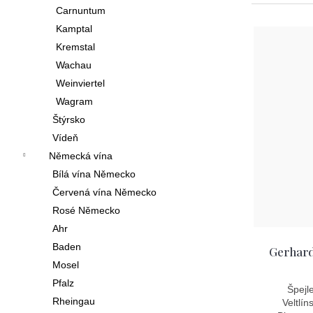
í
Carnuntum
z
V
p
Kamptal
e
ý
Kremstal
a
n
p
Wachau
n
í
Weinviertel
i
e
Wagram
p
s
l
Štýrsko
r
p
Vídeň
o
Německá vína
r
d
Bílá vína Německo
o
Červená vína Německo
u
d
Rosé Německo
k
u
Ahr
t
Baden
k
Gerhard
Mosel
ů
t
Pfalz
Špejl
ů
Rheingau
Veltlí