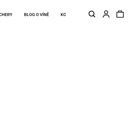
Hledat
Náku
Přihlášen
CHERY
BLOG O VÍNĚ
KONTAKTY
koší