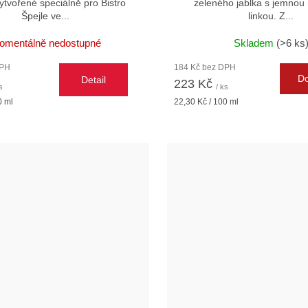
ytvořené speciálně pro Bistro
zeleného jablka s jemnou 
Špejle ve...
linkou. Z...
omentálně nedostupné
Skladem
(>6 ks
DPH
184 Kč bez DPH
Do
Detail
223 Kč
s
/ ks
Měrná
0 ml
22,30 Kč / 100 ml
cena: