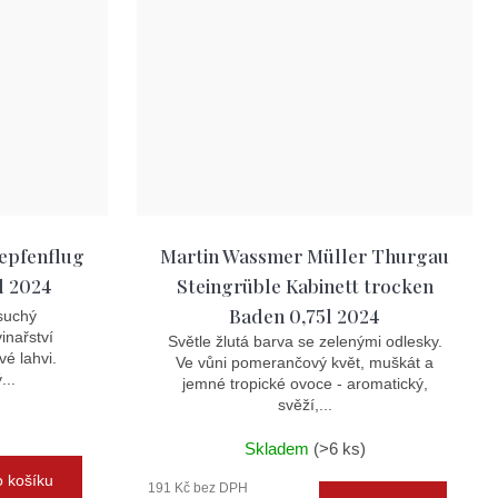
nepfenflug
Martin Wassmer Müller Thurgau
l 2024
Steingrüble Kabinett trocken
Baden 0,75l 2024
suchý
inařství
Světle žlutá barva se zelenými odlesky.
vé lahvi.
Ve vůni pomerančový květ, muškát a
...
jemné tropické ovoce - aromatický,
svěží,...
)
Skladem
(>6 ks)
 košíku
191 Kč bez DPH