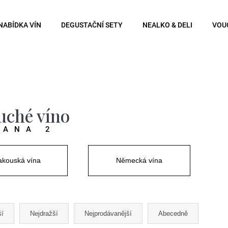
NABÍDKA VÍN
DEGUSTAČNÍ SETY
NEALKO & DELI
VOU
Co potřebujete najít?
Hledat
uché víno
RANA 2
Doporučujeme
kouská vína
Německá vína
ší
Nejdražší
Nejprodávanější
Abecedně