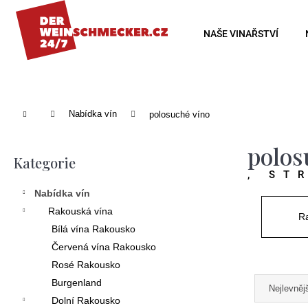
K
o
Zpět
Zpět
NAŠE VINAŘSTVÍ
š
do
do
í
obchodu
obchodu
k
Domů
Nabídka vín
polosuché víno
P
polos
o
Kategorie
Přeskočit
, ST
s
kategorie
Nabídka vín
t
Rakouská vína
Ra
r
Bílá vína Rakousko
a
Červená vína Rakousko
n
Rosé Rakousko
Ř
Burgenland
n
Nejlevněj
a
Dolní Rakousko