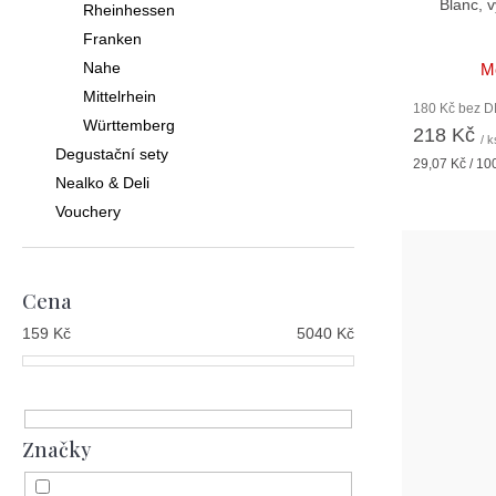
Blanc, v
Rheinhessen
Franken
Nahe
M
Mittelrhein
180 Kč bez 
Württemberg
218 Kč
/ k
Degustační sety
Měrná
29,07 Kč / 10
cena:
Nealko & Deli
Vouchery
Cena
159
Kč
5040
Kč
Značky