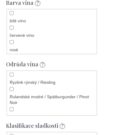
Barva vína
?
bílé víno
červené víno
rosé
Odrůda vína
šumivé bílé
?
šumivé rosé
Ryzlink rýnský / Riesling
bílé, rosé, červené
Rulandské modré / Spätburgunder / Pinot
Noir
bílé, růžové a červené víno
Veltlínské zelené / Grüner Veltliner
červerné víno
Klasifikace sladkosti
?
Chardonnay