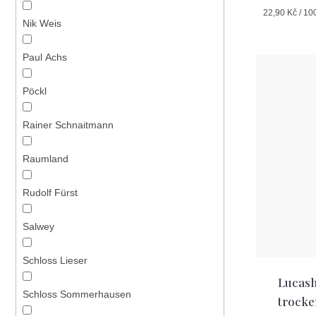
Měrná
22,90 Kč / 10
Nik Weis
cena:
Paul Achs
Pöckl
Rainer Schnaitmann
Raumland
Rudolf Fürst
Salwey
Schloss Lieser
Lucasho
Schloss Sommerhausen
trocke