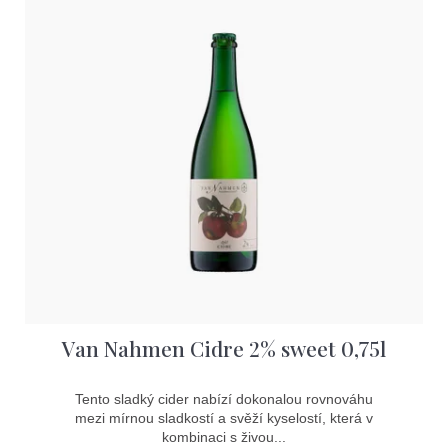
ý
D
p
o
p
i
o
s
r
u
p
č
r
u
j
o
e
d
m
e
u
k
t
Van Nahmen Cidre 2% sweet 0,75l
ů
Tento sladký cider nabízí dokonalou rovnováhu
mezi mírnou sladkostí a svěží kyselostí, která v
kombinaci s živou...