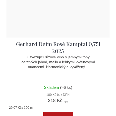
Gerhard Deim Rosé Kamptal 0,75l
2025
Osvěžující růžové víno s jemnými tóny
čerstvých jahod, malin a lehkými květinovými
nuancemi. Harmonický a vyvážený...
Skladem
(>6 ks)
180 Kč bez DPH
218 Kč
/ ks
Měrná
29,07 Kč / 100 ml
cena: