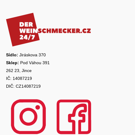
y
á
v
ý
p
p
a
i
s
t
u
í
Sídlo:
Jiráskova 370
Sklep:
Pod Váhou 391
262 23, Jince
IČ: 14087219
DIČ: CZ14087219