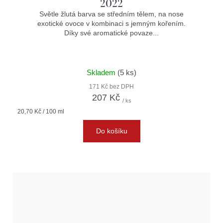
2022
Světle žlutá barva se středním tělem, na nose
exotické ovoce v kombinaci s jemným kořením.
Díky své aromatické povaze...
Skladem
(5 ks)
171 Kč bez DPH
207 Kč
/ ks
Měrná
20,70 Kč / 100 ml
cena:
Do košíku