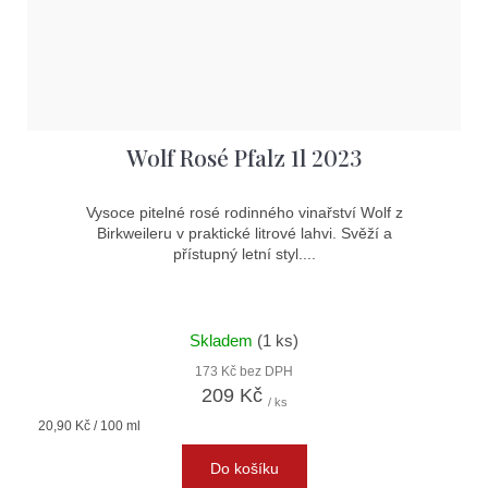
Wolf Rosé Pfalz 1l 2023
Vysoce pitelné rosé rodinného vinařství Wolf z
Birkweileru v praktické litrové lahvi. Svěží a
přístupný letní styl....
Skladem
(1 ks)
173 Kč bez DPH
209 Kč
/ ks
Měrná
20,90 Kč / 100 ml
cena:
Do košíku