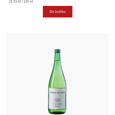
Měrná
21,33 Kč / 100 ml
cena:
Do košíku