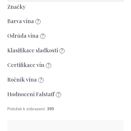
e
r
Značky
t
o
e
Barva vína
?
d
n
u
Odrůda vína
a
?
k
j
Klasifikace sladkosti
?
t
í
ů
Certifikace vín
t
?
?
Ročník vína
?
Hodnocení Falstaff
?
Položek k zobrazení:
395
Hledat
V