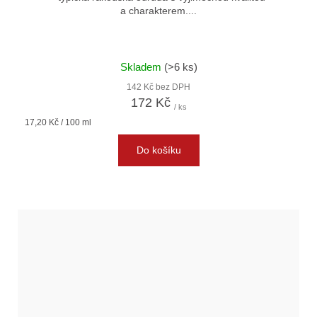
a charakterem....
Skladem
(>6 ks)
142 Kč bez DPH
172 Kč
/ ks
Měrná
17,20 Kč / 100 ml
cena:
Do košíku