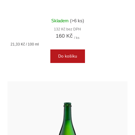
Skladem
(>6 ks)
132 Kč bez DPH
160 Kč
/ ks
Měrná
21,33 Kč / 100 ml
cena:
Do košíku