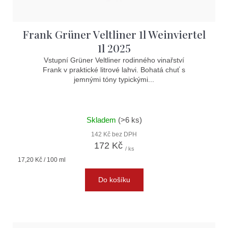
Frank Grüner Veltliner 1l Weinviertel
1l 2025
Vstupní Grüner Veltliner rodinného vinařství
Frank v praktické litrové lahvi. Bohatá chuť s
jemnými tóny typickými...
Skladem
(>6 ks)
142 Kč bez DPH
172 Kč
/ ks
Měrná
17,20 Kč / 100 ml
cena:
Do košíku