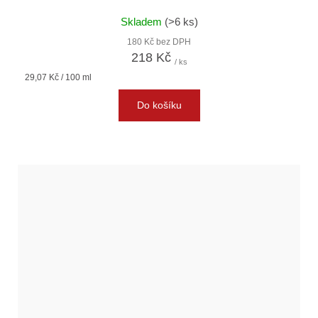
Skladem
(>6 ks)
180 Kč bez DPH
218 Kč
/ ks
Měrná
29,07 Kč / 100 ml
cena:
Do košíku