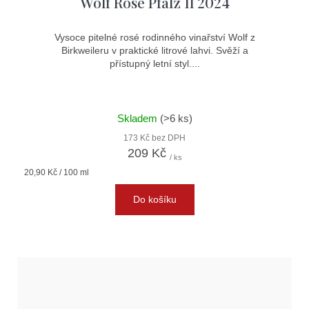
Wolf Rosé Pfalz 1l 2024
Vysoce pitelné rosé rodinného vinařství Wolf z
Birkweileru v praktické litrové lahvi. Svěží a
přístupný letní styl....
Skladem
(>6 ks)
173 Kč bez DPH
209 Kč
/ ks
Měrná
20,90 Kč / 100 ml
cena:
Do košíku