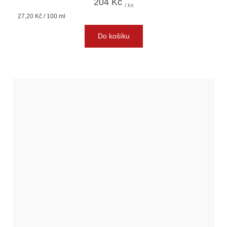
204 Kč
/ ks
Měrná
27,20 Kč / 100 ml
cena:
Do košíku