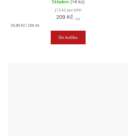
Skladem
(>6 ks)
173 Kč bez DPH
209 Kč
/ ks
Měrná
20,90 Kč / 100 ml
cena:
Do košíku