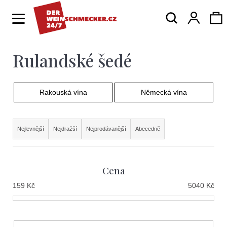
K
Hledat
Ná
Přihlá
o
Zpět
Zpět
š
í
Rulandské šedé
ko
C
k
o
p
Rakouská vína
Německá vína
o
Ř
t
Nejlevnější
Nejdražší
Nejprodávanější
Abecedně
a
ř
z
e
Cena
e
b
159
Kč
5040
Kč
n
u
í
j
p