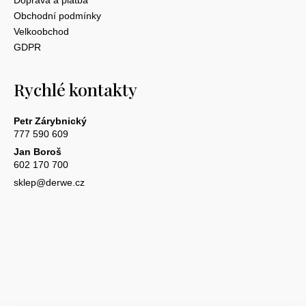
Doprava a platba
Obchodní podmínky
Velkoobchod
GDPR
Rychlé kontakty
Petr Zárybnický
777 590 609
Jan Boroš
602 170 700
sklep@derwe.cz