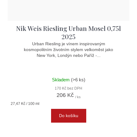
Nik Weis Riesling Urban Mosel 0,75l
2025
Urban Riesling je vínem inspirovaným
kosmopolitním životním stylem velkoměst jako
New York, Londýn nebo Paříž -...
Skladem
(>6 ks)
170 Kč bez DPH
206 Kč
/ ks
Měrná
27,47 Kč / 100 ml
cena:
Do košíku