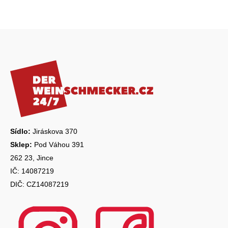
Z
á
p
a
t
í
Sídlo:
Jiráskova 370
Sklep:
Pod Váhou 391
262 23, Jince
IČ: 14087219
DIČ: CZ14087219