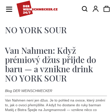
K
Hledat
Ná
Přihlá
o
Zpět
Zpět
š
í
NO YORK SOUR
ko
C
k
o
p
Van Nahmen: Když
o
prémiový džus přijde do
t
baru — a vznikne drink
ř
NO YORK SOUR
e
b
Blog DER WEINSCHMECKER
u
Van Nahmen není jen džus. Je to pohled na ovoce, který změní
j
to, jak o ovoci přemýšlíte. A když ho dostane do ruky barman
Matěj z Bistra Špejle na Jungmannově — vznikne něco co