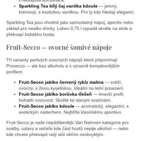
Překvapivá kombinace.
Sparkling Tea bílý čaj vanilka kdoule
— jemný,
krémový, s exotickou vanilkou. Pro ty kdo hledají eleganci.
Sparkling Tea jsou vhodné jako samostatný nápoj, aperitiv nebo
základ pro nealko drinky. Lahev 0,75 l vypadá skvěle na stole a
překvapí každého hosta.
Fruit-Secco — ovocné šumivé nápoje
Tři varianty perlivých ovocných nápojů které připomínají
Prosecco — ale bez alkoholu a s výrazně komplexnějším
profilem.
Fruit-Secco jablko červený rybíz malina
— svěží,
ovocný, s živou kyselinkou. Ideální na letní posezení.
Fruit-Secco jablko borůvka třešeň
— tmavší profil,
bohatší ovocnost. Skvělé ke slaným svačinám.
Fruit-Secco jablko kdoule
— aromatický, elegantní, s
exotickým nádechem. Nejblíže klasickému aperitivu.
Fruit-Secco je naše nejoblíbenější Van Nahmen kategorie pro
svatby, oslavy a večeře kde část hostů nepije alkohol — nebo
kde chcete překvapit celý stůl něčím neobvyklým.