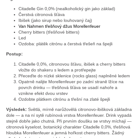
Citadelle Gin 0,0% (nealkoholický gin jako základ)
Čerstvá citronová šťáva
Ibišek (jako sirup nebo louhovaný čaj)
Van Nahmen třešňový džus Morellenfeuer
Cherry bitters (třešňové bitters)
Led
Ozdoba: plátěk citrónu a čerstvá třešeň na špejli
Postup:
Citadelle 0,0%, citronovou šťávu, ibišek a cherry bitters
vložte do shakeru s ledem a protřepejte
Přeceďte do nízké sklenice (rocks glass) naplněné ledem
Opatrně nalijte Morellenfeuer po zadní straně lžíce na
povrch drinku — třešňová šťáva se usadí nahoře a
vznikne efekt dvou vrstev
Ozdobte plátkem citrónu a třešní na zlaté špejli
Výsledek:
Světlá, mírně narůžovělá citronovo-ibišková základna
dole — a na ní sytě rubínová vrstva Morellenfeuer. Drink vypadá
stejně dobře jako chutná. Při prvním doušku se vrstvy míchají —
citronová kyselost, botanický charakter Citadelle 0,0%, třešňová
hloubka Morellenfeuer a jemná hořkost cherry bitters. Žádný