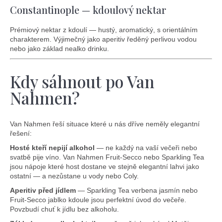
Constantinople — kdoulový nektar
Prémiový nektar z kdoulí — hustý, aromatický, s orientálním
charakterem. Výjimečný jako aperitiv ředěný perlivou vodou
nebo jako základ nealko drinku.
Kdy sáhnout po Van
Nahmen?
Van Nahmen řeší situace které u nás dříve neměly elegantní
řešení:
Hosté kteří nepijí alkohol
— ne každý na vaší večeři nebo
svatbě pije víno. Van Nahmen Fruit-Secco nebo Sparkling Tea
jsou nápoje které host dostane ve stejně elegantní lahvi jako
ostatní — a nezůstane u vody nebo Coly.
Aperitiv před jídlem
— Sparkling Tea verbena jasmín nebo
Fruit-Secco jablko kdoule jsou perfektní úvod do večeře.
Povzbudí chuť k jídlu bez alkoholu.