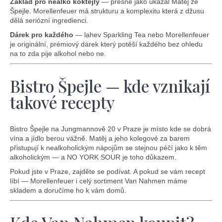
Základ pro nealko koktejly
— přesně jako ukázal Matěj ze
Špejle. Morellenfeuer má strukturu a komplexitu která z džusu
dělá seriózní ingredienci.
Dárek pro každého
— lahev Sparkling Tea nebo Morellenfeuer
je originální, prémiový dárek který potěší každého bez ohledu
na to zda pije alkohol nebo ne.
Bistro Špejle — kde vznikají
takové recepty
Bistro Špejle na Jungmannově 20 v Praze je místo kde se dobrá
vína a jídlo berou vážně. Matěj a jeho kolegové za barem
přistupují k nealkoholickým nápojům se stejnou péčí jako k těm
alkoholickým — a NO YORK SOUR je toho důkazem.
Pokud jste v Praze, zajděte se podívat. A pokud se vám recept
líbí — Morellenfeuer i celý sortiment Van Nahmen máme
skladem a doručíme ho k vám domů.