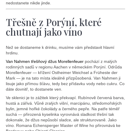
e
nedostanete nikde jinde.
t
e
Třešně z Porýní, které
n
chutnají jako víno
a
j
Než se dostaneme k drinku, musíme vám představit hlavní
hrdinu.
í
Van Nahmen třešňový džus Morellenfeuer
pochází z malých
t
rodinných sadů v regionu Aachen v německém Porýní. Odrůda
Morellenfeuer — křížení Ostheimer Weichsel a Früheste der
?
Mark — je na tato místa ideálně přizpůsobená. Van Nahmen ji
lisuje jako přímou šťávu, tedy bez přídavku vody nebo cukru. Co
dáte dovnitř, to dostanete ven.
Ve sklenici je to zážitek který překvapí. Rubínově červená barva,
hustá a zářivá. Vůně zralých višní, marcipánu, středomořských
bylin, jemné hořké čokolády a černého pepře. Na patře téměř
Hledat
suchá — přirozená kyselinka vyrovnává sladkost třešní tak
dokonale, že džus nepůsobí sladce, ale strukturovaně. Jako
víno. Romana Echensperger Master of Wine ho přirovnává ke
Bordeaux nebo Chianti Classico.