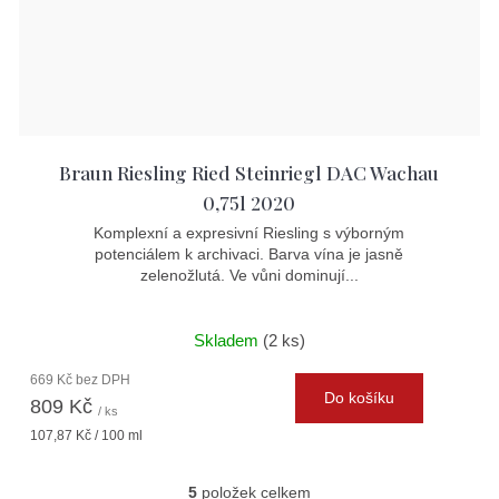
Braun Riesling Ried Steinriegl DAC Wachau
0,75l 2020
Komplexní a expresivní Riesling s výborným
potenciálem k archivaci. Barva vína je jasně
zelenožlutá. Ve vůni dominují...
Skladem
(2 ks)
669 Kč bez DPH
Do košíku
809 Kč
/ ks
Měrná
107,87 Kč / 100 ml
cena:
5
položek celkem