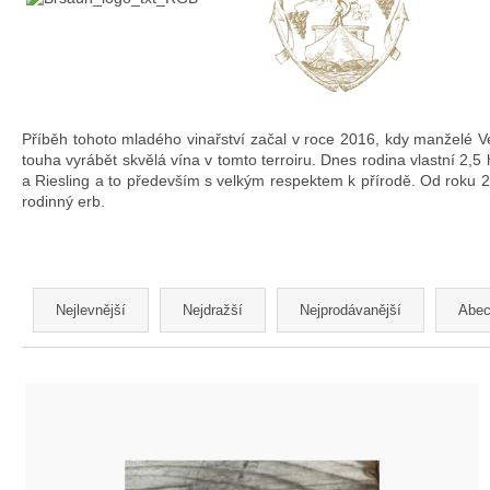
Příběh tohoto mladého vinařství začal v roce 2016, kdy manželé Ver
touha vyrábět skvělá vína v tomto terroiru. Dnes rodina vlastní 2,5 h
a Riesling a to především s velkým respektem k přírodě. Od roku 20
rodinný erb.
Ř
Nejlevnější
Nejdražší
Nejprodávanější
Abec
a
z
V
e
ý
n
p
í