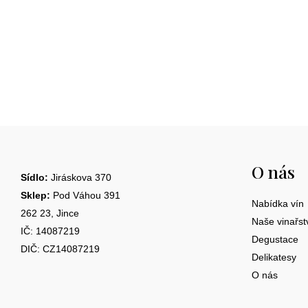
Z
á
O nás
p
Sídlo:
Jiráskova 370
a
Sklep:
Pod Váhou 391
Nabídka vín
262 23, Jince
t
Naše vinařst
IČ: 14087219
Degustace
í
DIČ: CZ14087219
Delikatesy
O nás