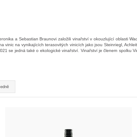
onika a Sebastian Braunovi založili vinařství v okouzlující oblasti Wa
a vinic na vynikajících terasovitých vinicích jako jsou Steinriegl, Achle
21 se jedná také o ekologické vinařství. Vinařství je členem spolku Vin
edně