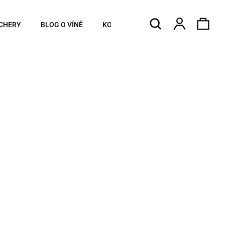
Hledat
Náku
Přihlášen
CHERY
BLOG O VÍNĚ
KONTAKTY
koší