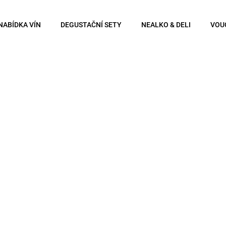
NABÍDKA VÍN
DEGUSTAČNÍ SETY
NEALKO & DELI
VOU
Co potřebujete najít?
Hledat
Doporučujeme