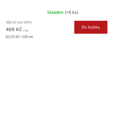
Skladem
(>6 ks)
388 Kč bez DPH
Do košíku
469 Kč
/ ks
Měrná
62,53 Kč / 100 ml
cena: