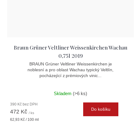
Braun Grüner Veltliner Weissenkirchen Wachau
0,75l 2019
BRAUN Grüner Veltliner Weissenkirchen je
noblesní a pro oblast Wachau typický Veltlín,
pocházející z prémiových vinic...
Skladem
(>6 ks)
390 Kč bez DPH
Do košíku
472 Kč
/ ks
Měrná
62,93 Kč / 100 ml
cena: