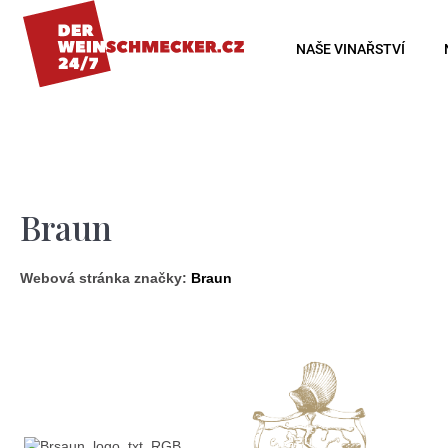
K
o
Zpět
Zpět
NAŠE VINAŘSTVÍ
š
do
do
í
obchodu
obchodu
k
Braun
Webová stránka značky:
Braun