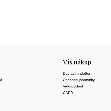
O
v
l
á
d
a
c
í
p
r
v
k
Váš nákup
y
v
Doprava a platba
ý
ví
Obchodní podmínky
p
Velkoobchod
i
s
GDPR
u