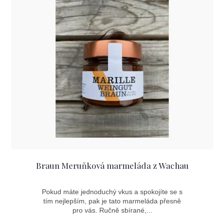
i
p
s
r
p
o
r
d
o
u
d
k
u
t
k
ů
t
ů
Braun Meruňková marmeláda z Wachau
Pokud máte jednoduchý vkus a spokojíte se s
tím nejlepším, pak je tato marmeláda přesně
pro vás. Ručně sbírané,...