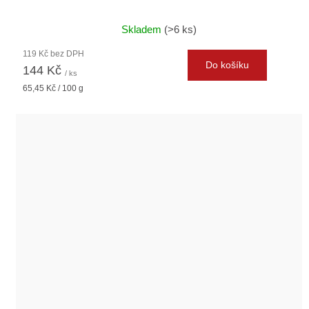
Skladem
(>6 ks)
119 Kč bez DPH
Do košíku
144 Kč
/ ks
Měrná
65,45 Kč / 100 g
cena: