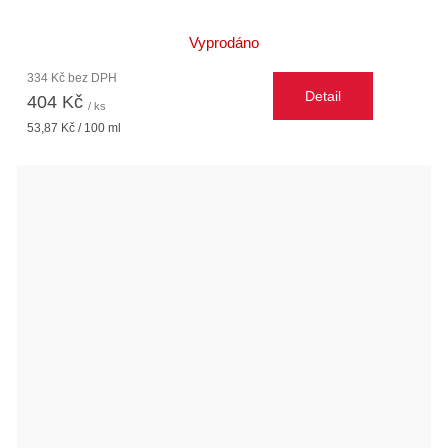
Vyprodáno
334 Kč bez DPH
Detail
404 Kč
/ ks
Měrná
53,87 Kč / 100 ml
cena: