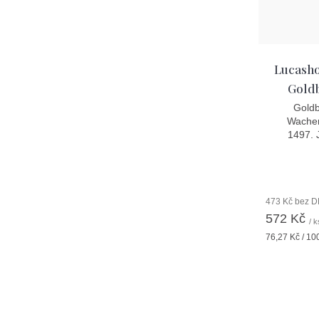
Lucasho
Goldb
Goldb
Wachen
1497. J
473 Kč bez 
572 Kč
/ k
Měrná
76,27 Kč / 10
cena: