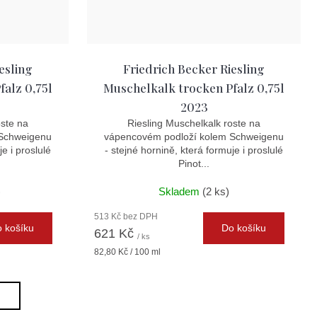
esling
Friedrich Becker Riesling
alz 0,75l
Muschelkalk trocken Pfalz 0,75l
2023
oste na
Riesling Muschelkalk roste na
 Schweigenu
vápencovém podloží kolem Schweigenu
e i proslulé
- stejné hornině, která formuje i proslulé
Pinot...
)
Skladem
(2 ks)
513 Kč bez DPH
 košíku
Do košíku
621 Kč
/ ks
Měrná
82,80 Kč / 100 ml
cena:
h