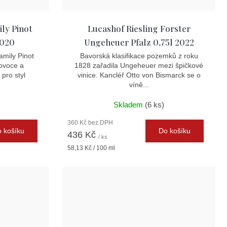
ly Pinot
Lucashof Riesling Forster
2020
Ungeheuer Pfalz 0,75l 2022
amily Pinot
Bavorská klasifikace pozemků z roku
 ovoce a
1828 zařadila Ungeheuer mezi špičkové
 pro styl
vinice. Kancléř Otto von Bismarck se o
víně...
)
Skladem
(6 ks)
360 Kč bez DPH
 košíku
Do košíku
436 Kč
/ ks
Měrná
58,13 Kč / 100 ml
cena: