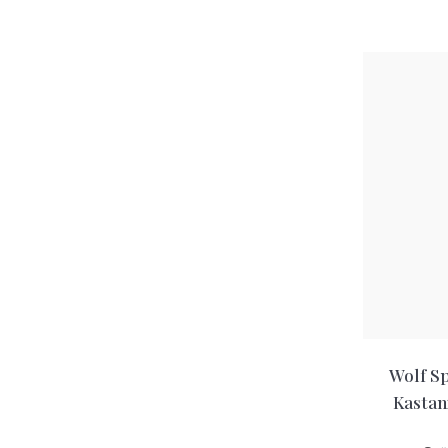
cena:
Wolf S
Kastan