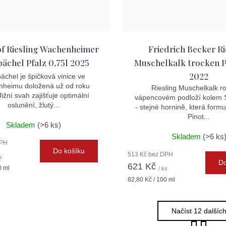
f Riesling Wachenheimer
Friedrich Becker Ri
ächel Pfalz 0,75l 2025
Muschelkalk trocken Pf
2022
ächel je špičková vinice ve
heimu doložená už od roku
Riesling Muschelkalk r
ižní svah zajišťuje optimální
vápencovém podloží kolem
oslunění, žlutý...
- stejné hornině, která formuj
Pinot...
Skladem
(>6 ks)
Skladem
(>6 ks
DPH
Do košíku
513 Kč bez DPH
s
Do
621 Kč
0 ml
/ ks
Měrná
82,80 Kč / 100 ml
cena:
Načíst 12 dalšíc
S