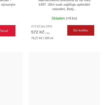
s výrazným
1497. Jižní svah zajišťuje optimální
oslunění, žlutý...
Skladem
(>6 ks)
473 Kč bez DPH
Do košíku
Detail
572 Kč
/ ks
Měrná
76,27 Kč / 100 ml
cena: