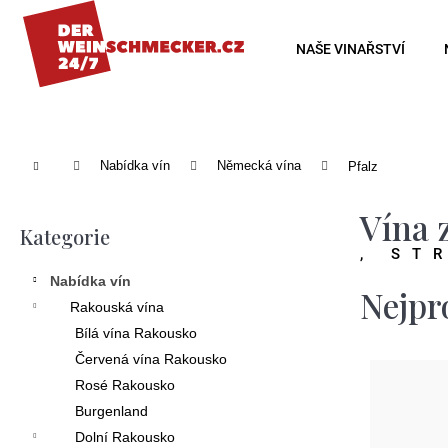
K
o
Zpět
Zpět
NAŠE VINAŘSTVÍ
š
do
do
í
obchodu
obchodu
k
Domů
Nabídka vín
Německá vína
Pfalz
P
Vína 
o
Kategorie
Přeskočit
, ST
s
kategorie
Nabídka vín
t
Nejpr
Rakouská vína
r
Bílá vína Rakousko
a
Červená vína Rakousko
n
Rosé Rakousko
Burgenland
n
Dolní Rakousko