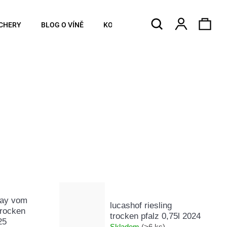
Hledat
Náku
Přihlášen
CHERY
BLOG O VÍNĚ
KONTAKTY
koší
nay vom
lucashof riesling
trocken
trocken pfalz 0,75l 2024
25
Skladem
(>6 ks)