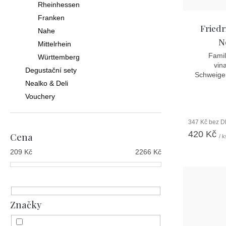
Rheinhessen
k
u
Franken
t
k
Friedr
Nahe
ů
N
t
Mittelrhein
Famil
Württemberg
ů
vin
Degustační sety
Schweigen
Nealko & Deli
Vouchery
347 Kč bez 
420 Kč
Cena
/ k
209
Kč
2266
Kč
Značky