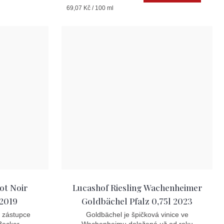
Měrná
69,07 Kč / 100 ml
cena:
ot Noir
Lucashof Riesling Wachenheimer
 2019
Goldbächel Pfalz 0,75l 2023
ý zástupce
Goldbächel je špičková vinice ve
Becker -
Wachenheimu doložená už od roku