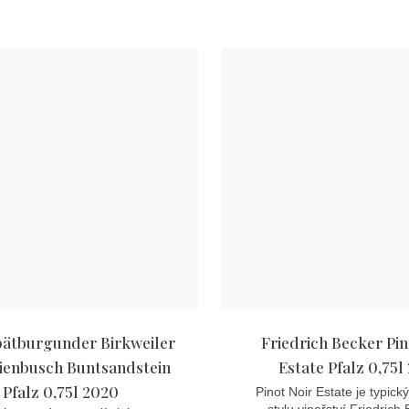
cena:
pätburgunder Birkweiler
Friedrich Becker Pin
ienbusch Buntsandstein
Estate Pfalz 0,75l
Pfalz 0,75l 2020
Pinot Noir Estate je typick
stylu vinařství Friedrich 