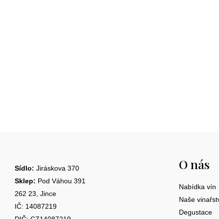
Z
á
O nás
p
Sídlo:
Jiráskova 370
a
Sklep:
Pod Váhou 391
Nabídka vín
262 23, Jince
t
Naše vinařst
IČ: 14087219
Degustace