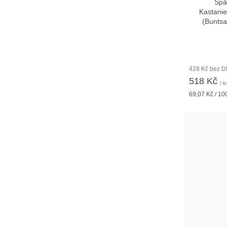
Spä
Kastani
(Buntsa
428 Kč bez 
518 Kč
/ k
Měrná
69,07 Kč / 10
cena: