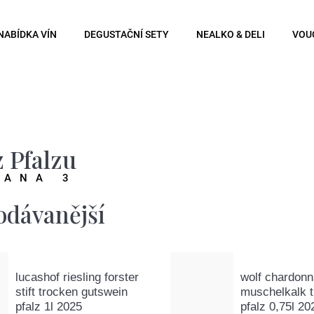
NABÍDKA VÍN
DEGUSTAČNÍ SETY
NEALKO & DELI
VOU
Co potřebujete najít?
Hledat
z Pfalzu
RANA 3
Doporučujeme
odávanější
lucashof riesling forster
wolf chardon
stift trocken gutswein
muschelkalk 
pfalz 1l 2025
pfalz 0,75l 20