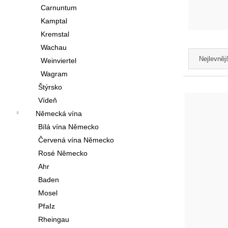
í
Carnuntum
p
Kamptal
Kremstal
a
Wachau
Ř
n
Nejlevněj
Weinviertel
a
e
Wagram
z
l
V
Štýrsko
e
Vídeň
ý
Německá vína
n
p
Bílá vína Německo
í
i
Červená vína Německo
p
Rosé Německo
s
r
Ahr
p
Baden
o
r
Mosel
d
o
Pfalz
u
Rheingau
d