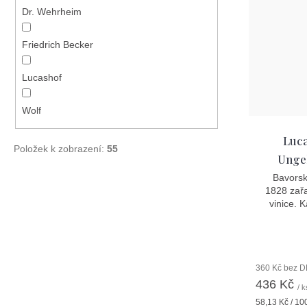
Dr. Wehrheim
Friedrich Becker
Lucashof
Wolf
Luca
Položek k zobrazení:
55
Ungeh
Bavorsk
1828 zař
vinice. 
360 Kč bez 
436 Kč
/ k
Měrná
58,13 Kč / 10