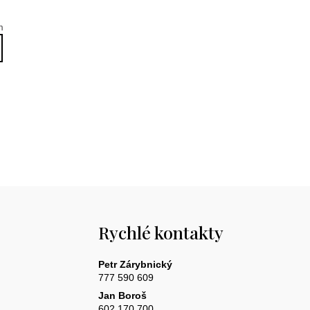
m
Rychlé kontakty
Petr Zárybnický
777 590 609
Jan Boroš
602 170 700