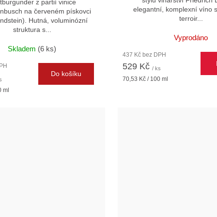
tburgunder z partií vinice
elegantní, komplexní víno 
enbusch na červeném pískovci
terroir...
ndstein). Hutná, voluminózní
struktura s...
Vyprodáno
Skladem
(6 ks)
437 Kč bez DPH
529 Kč
DPH
/ ks
Do košíku
Měrná
70,53 Kč / 100 ml
s
cena:
0 ml