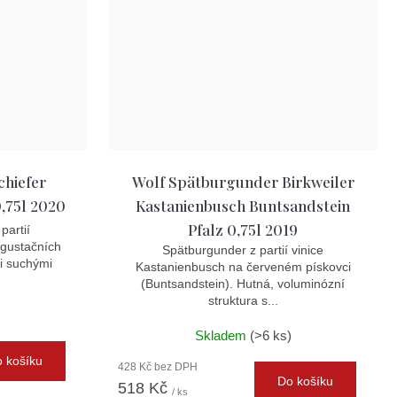
chiefer
Wolf Spätburgunder Birkweiler
,75l 2020
Kastanienbusch Buntsandstein
Pfalz 0,75l 2019
partií
egustačních
Spätburgunder z partií vinice
i suchými
Kastanienbusch na červeném pískovci
(Buntsandstein). Hutná, voluminózní
struktura s...
)
Skladem
(>6 ks)
 košíku
428 Kč bez DPH
Do košíku
518 Kč
/ ks