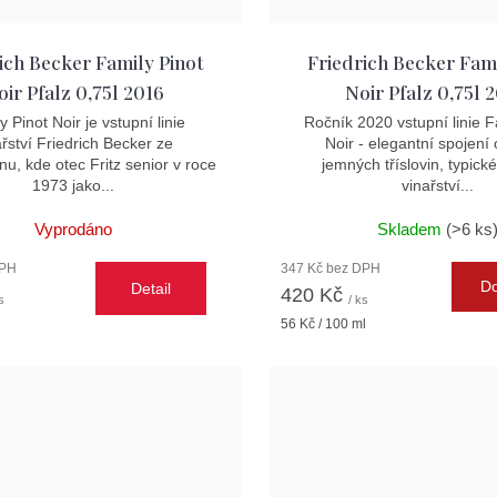
ich Becker Family Pinot
Friedrich Becker Fami
oir Pfalz 0,75l 2016
Noir Pfalz 0,75l 
y Pinot Noir je vstupní linie
Ročník 2020 vstupní linie F
ařství Friedrich Becker ze
Noir - elegantní spojení
u, kde otec Fritz senior v roce
jemných tříslovin, typické
1973 jako...
vinařství...
Vyprodáno
Skladem
(>6 ks
DPH
347 Kč bez DPH
Do
Detail
420 Kč
s
/ ks
Měrná
56 Kč / 100 ml
cena: