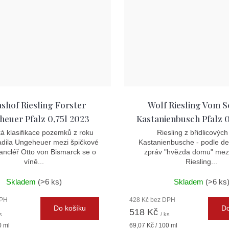
shof Riesling Forster
Wolf Riesling Vom S
euer Pfalz 0,75l 2023
Kastanienbusch Pfalz 0
á klasifikace pozemků z roku
Riesling z břidlicových 
adila Ungeheuer mezi špičkové
Kastanienbusche - podle d
Kancléř Otto von Bismarck se o
zpráv "hvězda domu" mez
víně...
Riesling...
Skladem
(>6 ks)
Skladem
(>6 ks
DPH
428 Kč bez DPH
Do košíku
Do
518 Kč
s
/ ks
Měrná
0 ml
69,07 Kč / 100 ml