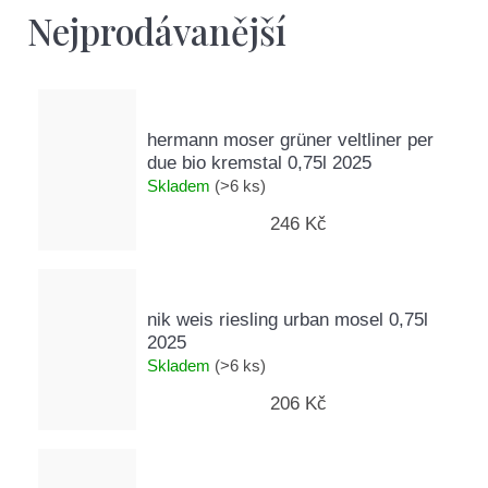
D
Nejprodávanější
o
p
o
r
u
hermann moser grüner veltliner per
č
due bio kremstal 0,75l 2025
u
Skladem
(>6 ks)
j
246 Kč
e
m
e
nik weis riesling urban mosel 0,75l
2025
Skladem
(>6 ks)
206 Kč