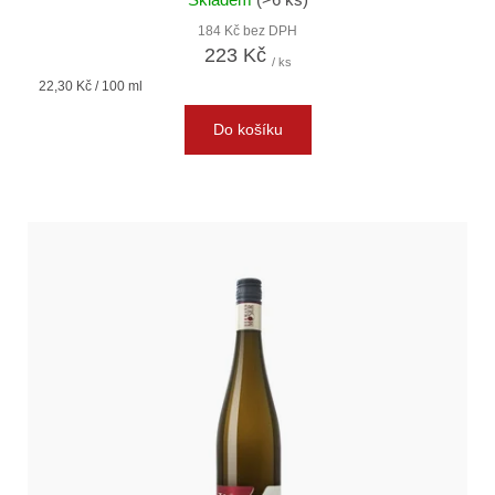
184 Kč bez DPH
223 Kč
/ ks
Měrná
22,30 Kč / 100 ml
cena:
Do košíku