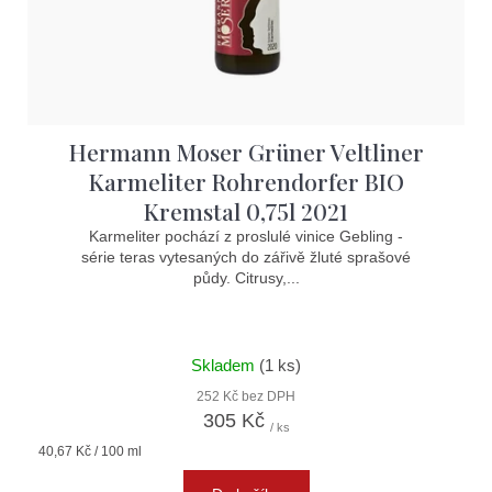
Hermann Moser Grüner Veltliner
Karmeliter Rohrendorfer BIO
Kremstal 0,75l 2021
Karmeliter pochází z proslulé vinice Gebling -
série teras vytesaných do zářivě žluté sprašové
půdy. Citrusy,...
Skladem
(1 ks)
252 Kč bez DPH
305 Kč
/ ks
Měrná
40,67 Kč / 100 ml
cena: