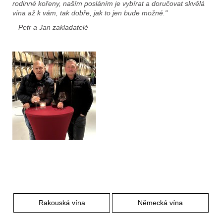
e
rodinné kořeny, naším posláním je vybírat a doručovat skvělá
t
vína až k vám, tak dobře, jak to jen bude možné."
e
Petr a Jan zakladatelé
n
a
j
í
t
?
Hledat
Rakouská vína
Německá vína