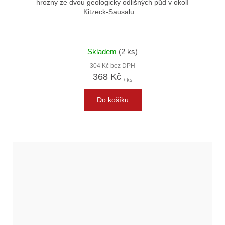
hrozny ze dvou geologicky odlišných půd v okolí
Kitzeck-Sausalu....
Skladem
(2 ks)
304 Kč bez DPH
368 Kč
/ ks
Do košíku