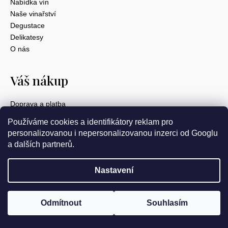
Nabídka vín
Naše vinařství
Degustace
Delikatesy
O nás
Váš nákup
Doprava a platba
Obchodní podmínky
Používáme cookies a identifikátory reklam pro
Velkoobchod
personalizovanou i nepersonalizovanou inzerci od Googlu
GDPR
a dalších partnerů.
Rychlé kontakty
Nastavení
Petr Zárybnický
Odmítnout
Souhlasím
777 590 609
Jan Boroš
602 170 700