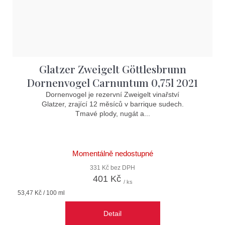
Glatzer Zweigelt Göttlesbrunn
Dornenvogel Carnuntum 0,75l 2021
Dornenvogel je rezervní Zweigelt vinařství
Glatzer, zrající 12 měsíců v barrique sudech.
Tmavé plody, nugát a...
Momentálně nedostupné
331 Kč bez DPH
401 Kč
/ ks
Měrná
53,47 Kč / 100 ml
cena:
Detail