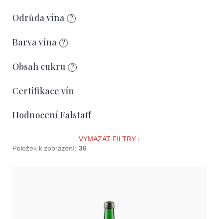
d
u
Odrůda vína
?
k
Barva vína
?
t
ů
Obsah cukru
?
Certifikace vín
Hodnocení Falstaff
VYMAZAT FILTRY
Položek k zobrazení:
36
V
ý
p