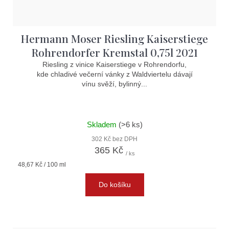
Hermann Moser Riesling Kaiserstiege
Rohrendorfer Kremstal 0,75l 2021
Riesling z vinice Kaiserstiege v Rohrendorfu,
kde chladivé večerní vánky z Waldviertelu dávají
vínu svěží, bylinný...
Skladem
(>6 ks)
302 Kč bez DPH
365 Kč
/ ks
Měrná
48,67 Kč / 100 ml
cena:
Do košíku