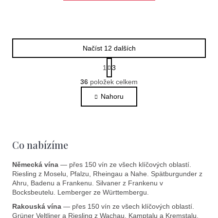
Načíst 12 dalších
S
1
3
t
O
r
36
položek celkem
v
á
l
Nahoru
n
k
á
o
d
v
a
á
c
Co nabízíme
n
í
í
p
Německá vína
— přes 150 vín ze všech klíčových oblastí.
r
Riesling z Moselu, Pfalzu, Rheingau a Nahe. Spätburgunder z
v
Ahru, Badenu a Frankenu. Silvaner z Frankenu v
k
Bocksbeutelu. Lemberger ze Württembergu.
y
Rakouská vína
— přes 150 vín ze všech klíčových oblastí.
v
Grüner Veltliner a Riesling z Wachau, Kamptalu a Kremstalu.