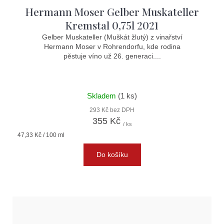
Hermann Moser Gelber Muskateller
Kremstal 0,75l 2021
Gelber Muskateller (Muškát žlutý) z vinařství
Hermann Moser v Rohrendorfu, kde rodina
pěstuje víno už 26. generaci....
Skladem
(1 ks)
293 Kč bez DPH
355 Kč
/ ks
Měrná
47,33 Kč / 100 ml
cena:
Do košíku