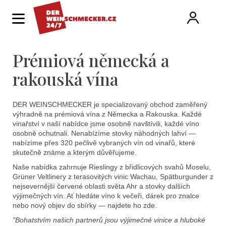
K
Hledat
Ná
Přihlá
o
Zpět
Zpět
š
í
Prémiová německá a
ko
C
k
o
rakouská vína
p
o
DER WEINSCHMECKER je specializovaný obchod zaměřený
výhradně na prémiová vína z Německa a Rakouska. Každé
t
vinařství v naší nabídce jsme osobně navštívili, každé víno
osobně ochutnali. Nenabízíme stovky náhodných lahví —
ř
nabízíme přes 320 pečlivě vybraných vín od vinařů, které
skutečně známe a kterým důvěřujeme.
e
Naše nabídka zahrnuje Rieslingy z břidlicových svahů Moselu,
b
Grüner Veltlinery z terasovitých vinic Wachau, Spätburgunder z
nejsevernější červené oblasti světa Ahr a stovky dalších
u
výjimečných vín. Ať hledáte víno k večeři, dárek pro znalce
j
nebo nový objev do sbírky — najdete ho zde.
"Bohatstvím našich partnerů jsou výjimečné vinice a hluboké