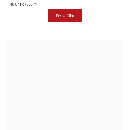
Měrná
48,67 Kč / 100 ml
cena:
Do košíku