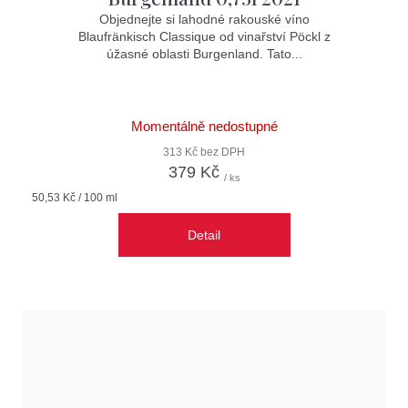
Objednejte si lahodné rakouské víno
Blaufränkisch Classique od vinařství Pöckl z
úžasné oblasti Burgenland. Tato...
Momentálně nedostupné
313 Kč bez DPH
379 Kč
/ ks
Měrná
50,53 Kč / 100 ml
cena:
Detail