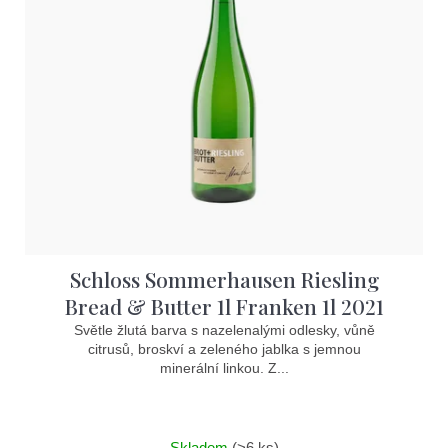
i
s
p
r
o
d
u
k
t
Schloss Sommerhausen Riesling
ů
Bread & Butter 1l Franken 1l 2021
Světle žlutá barva s nazelenalými odlesky, vůně
citrusů, broskví a zeleného jablka s jemnou
minerální linkou. Z...
Skladem
(>6 ks)