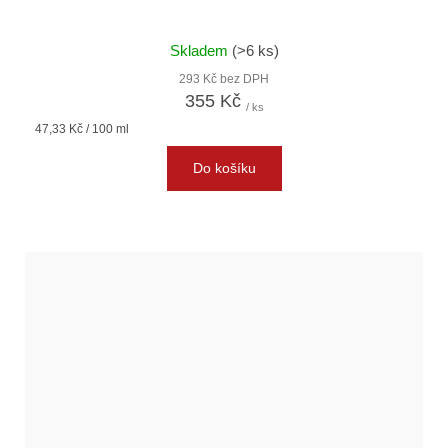
Skladem
(>6 ks)
293 Kč bez DPH
355 Kč
/ ks
Měrná
47,33 Kč / 100 ml
cena:
Do košíku