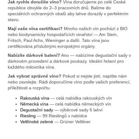
Jak rychle doručíte víno?
Vína doručujeme po celé České
republice obvykle do 2–3 pracovních dnů. Balíme do
speciálních ochranných obalů aby lahve dorazily v perfektním
stavu.
Mají vaše vína certifikaci?
Mnoho našich vín pochází z BIO
nebo biodynamicky hospodařících vinařství — Am Stein,
Fritsch, Paul Achs, Wieninger a další. Tato vína jsou
certifikována příslušnými evropskými orgány.
Nabízíte dárkové balení?
Ano — nabízíme degustační sady v
dárkovém provedení a dárkové poukazy. Ideální řešení pro
každého milovníka vína.
Jak vybrat správné víno?
Pokud si nejste jistí, napište nám
nebo zavolejte. Rádi doporučíme víno podle vašich preferencí,
příležitosti a rozpočtu.
Rakouská vína
— celá nabídka rakouských vín
Německá vína
— celá nabídka německých vín
Degustační sady
— výběrové sady 6 lahví
Riesling
— 99 Rieslingů v nabídce
Veltlínské zelené
— Grüner Veltliner