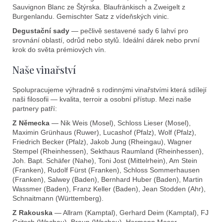
ý
Sauvignon Blanc ze Štýrska. Blaufränkisch a Zweigelt z
Burgenlandu. Gemischter Satz z vídeňských vinic.
p
i
Degustační sady
— pečlivě sestavené sady 6 lahví pro
s
srovnání oblastí, odrůd nebo stylů. Ideální dárek nebo první
krok do světa prémiových vín.
u
Naše vinařství
Spolupracujeme výhradně s rodinnými vinařstvími která sdílejí
naši filosofii — kvalita, terroir a osobní přístup. Mezi naše
partnery patří:
Z Německa
— Nik Weis (Mosel), Schloss Lieser (Mosel),
Maximin Grünhaus (Ruwer), Lucashof (Pfalz), Wolf (Pfalz),
Friedrich Becker (Pfalz), Jakob Jung (Rheingau), Wagner
Stempel (Rheinhessen), Sekthaus Raumland (Rheinhessen),
Joh. Bapt. Schäfer (Nahe), Toni Jost (Mittelrhein), Am Stein
(Franken), Rudolf Fürst (Franken), Schloss Sommerhausen
(Franken), Salwey (Baden), Bernhard Huber (Baden), Martin
Wassmer (Baden), Franz Keller (Baden), Jean Stodden (Ahr),
Schnaitmann (Württemberg).
Z Rakouska
— Allram (Kamptal), Gerhard Deim (Kamptal), FJ