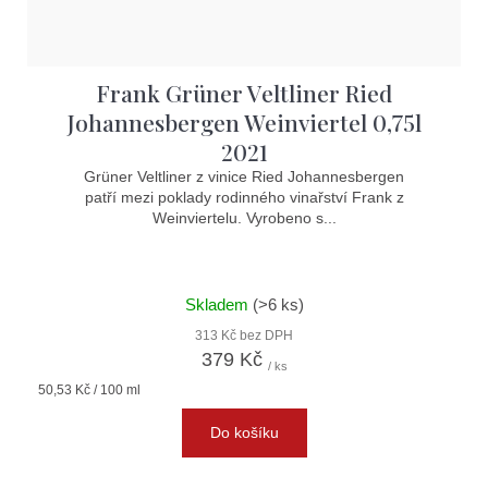
Frank Grüner Veltliner Ried
Johannesbergen Weinviertel 0,75l
2021
Grüner Veltliner z vinice Ried Johannesbergen
patří mezi poklady rodinného vinařství Frank z
Weinviertelu. Vyrobeno s...
Skladem
(>6 ks)
313 Kč bez DPH
379 Kč
/ ks
Měrná
50,53 Kč / 100 ml
cena:
Do košíku