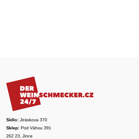
Z
á
p
a
t
í
Sídlo:
Jiráskova 370
Sklep:
Pod Váhou 391
262 23, Jince