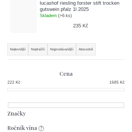
lucashof riesling forster stift trocken
gutswein pfalz 1l 2025
Skladem
(>6 ks)
235 Kč
Ř
Nejlevnější
Nejdražší
Nejprodávanější
Abecedně
a
z
Cena
e
222
Kč
1685
Kč
n
í
p
r
Značky
o
Ročník vína
?