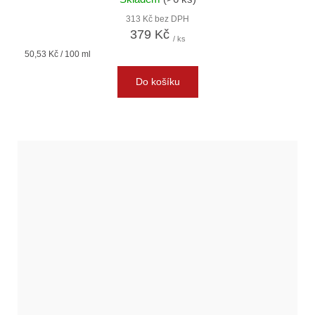
313 Kč bez DPH
379 Kč
/ ks
Měrná
50,53 Kč / 100 ml
cena:
Do košíku