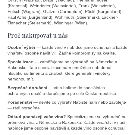
Gritsch (Wachau), Braun (Wachau), Hermann Moser
(Kremstal), Weinrieder (Weinviertel), Frank (Weinviertel),
Fritsch (Wagram), Glatzer (Carnuntum), Pöckl (Burgenland),
Paul Achs (Burgenland), Wohlmuth (Steiermark), Lackner-
Tinnacher (Steiermark), Wieninger (Wien).
Proč nakupovat u nás
Osobní výběr
— každé víno v nabídce jsme ochutnali a každé
vinařství osobně navštívili. Žádné kompromisy na kvalitě.
Specializace
— zaměřujeme se výhradně na Německo a
Rakousko. Tato specializace nám umožňuje nabídnout
hloubku sortimentu a znalostí které generální vinotéky
nemohou mít.
Bezpečné doručení
— vína balíme do speciálních
ochranných obalů a doručujeme po celé České republice.
Poradenství
— nevíte co vybrat? Napište nám nebo zavolejte
— rádi poradíme.
Odkud pocházejí vaše vína?
Specializujeme se výhradně na
prémiová vína z Německa a Rakouska. Každé vinařství v naší
nabídce jsme osobně navštívili a každé víno osobně ochutnali.