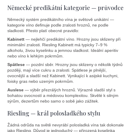
y
Německé predikátní kategorie — průvodce
v
ý
Německý systém predikátního vína je světově unikátní —
p
kategorie víno definuje podle zralosti hroznů, ne podle
i
sladkosti. Přesto platí obecné pravidlo:
s
Kabinett
— nejlehčí predikátní víno. Hrozny jsou sklizeny při
u
minimální zralosti. Riesling Kabinett má typicky 7–9 %
alkoholu, živou kyselinku a jemnou sladkost. Ideální aperitiv
nebo víno k lehkým pokrmům.
Spätlese
— pozdní sběr. Hrozny jsou sklizeny o několik týdnů
později, mají více cukru a zralosti. Spätlese je plnější,
ovocnější a sladší než Kabinett. Vynikající k asijské kuchyni,
foisky gras nebo uzeným pokrmům.
Auslese
— výběr přezrálých hroznů. Výrazně sladší styl s
bohatou ovocností a médovou komplexitou. Skvělé k silným
sýrům, dezertům nebo samo o sobě jako zážitek.
Riesling — král polosladkého stylu
Žádná odrůda na světě nevyrábí polosladká vína tak dokonale
jako Riesling. Důvod je jednoduchý — přirozená kyselinka