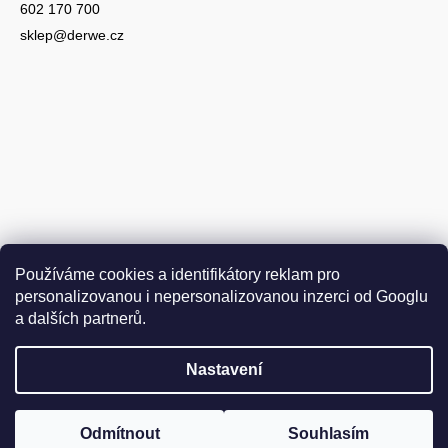
602 170 700
sklep@derwe.cz
Používáme cookies a identifikátory reklam pro
personalizovanou i nepersonalizovanou inzerci od Googlu
a dalších partnerů.
Nastavení
Vytvořil Shoptet
Copyright 2026
DER WEINSCHMECKER.CZ
. Všechna práva
Odmítnout
Souhlasím
Upravit nastavení cookies
vyhrazena.