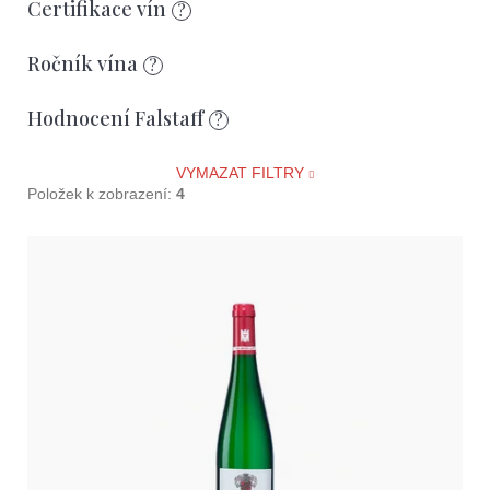
ů
Certifikace vín
?
D
o
Ročník vína
p
?
o
r
Hodnocení Falstaff
?
u
č
VYMAZAT FILTRY
u
Položek k zobrazení:
4
j
e
V
m
ý
e
p
i
s
p
r