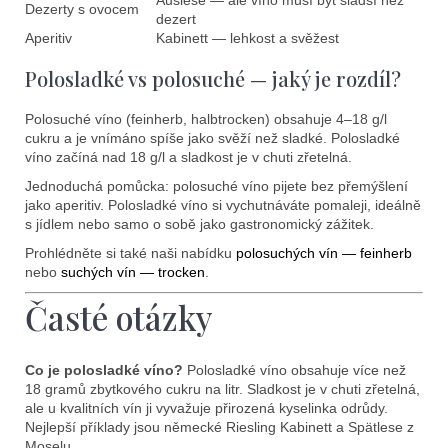
Dezerty s ovocem
dezert
Aperitiv
Kabinett — lehkost a svěžest
Polosladké vs polosuché — jaký je rozdíl?
Polosuché víno (feinherb, halbtrocken) obsahuje 4–18 g/l
cukru a je vnímáno spíše jako svěží než sladké. Polosladké
víno začíná nad 18 g/l a sladkost je v chuti zřetelná.
Jednoduchá pomůcka: polosuché víno pijete bez přemýšlení
jako aperitiv. Polosladké víno si vychutnáváte pomaleji, ideálně
s jídlem nebo samo o sobě jako gastronomický zážitek.
Prohlédněte si také naši nabídku
polosuchých vín — feinherb
nebo
suchých vín — trocken
.
Časté otázky
Co je polosladké víno?
Polosladké víno obsahuje více než
18 gramů zbytkového cukru na litr. Sladkost je v chuti zřetelná,
ale u kvalitních vín ji vyvažuje přirozená kyselinka odrůdy.
Nejlepší příklady jsou německé Riesling Kabinett a Spätlese z
Moselu.