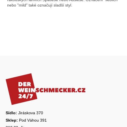
nebo "mild" také označují sladší styl.
Z
á
p
a
t
í
Sídlo:
Jiráskova 370
Sklep:
Pod Váhou 391