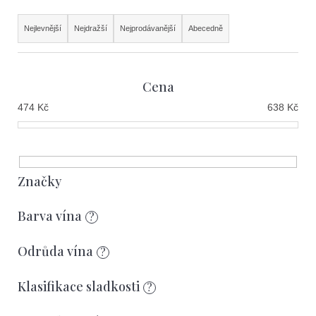
e
Ř
t
Nejlevnější
Nejdražší
Nejprodávanější
Abecedně
a
e
z
n
Cena
e
a
474
Kč
638
Kč
n
j
í
í
p
t
r
?
Značky
o
Barva vína
?
d
u
Odrůda vína
?
Hledat
k
Klasifikace sladkosti
?
t