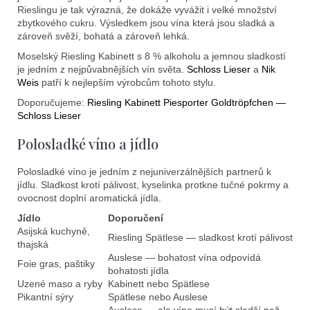
Rieslingu je tak výrazná, že dokáže vyvážit i velké množství
zbytkového cukru. Výsledkem jsou vína která jsou sladká a
zároveň svěží, bohatá a zároveň lehká.
Moselský Riesling Kabinett s 8 % alkoholu a jemnou sladkostí
je jedním z nejpůvabnějších vín světa.
Schloss Lieser
a
Nik
Weis
patří k nejlepším výrobcům tohoto stylu.
Doporučujeme:
Riesling Kabinett Piesporter Goldtröpfchen —
Schloss Lieser
Polosladké víno a jídlo
Polosladké víno je jedním z nejuniverzálnějších partnerů k
jídlu. Sladkost krotí pálivost, kyselinka protkne tučné pokrmy a
ovocnost doplní aromatická jídla.
Jídlo
Doporučení
Asijská kuchyně,
Riesling Spätlese — sladkost krotí pálivost
thajská
Auslese — bohatost vína odpovídá
Foie gras, paštiky
bohatosti jídla
Uzené maso a ryby
Kabinett nebo Spätlese
Pikantní sýry
Spätlese nebo Auslese
Auslese — ale víno musí být sladší než