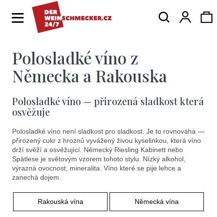
K
Hledat
Ná
Přihlá
o
Zpět
Zpět
š
í
Polosladké víno z
ko
C
k
o
Německa a Rakouska
p
Polosladké víno — přirozená sladkost která
o
osvěžuje
t
Polosladké víno není sladkost pro sladkost. Je to rovnováha —
ř
přirozený cukr z hroznů vyvážený živou kyselinkou, která víno
e
drží svěží a osvěžující. Německý Riesling Kabinett nebo
Spätlese je světovým vzorem tohoto stylu. Nízký alkohol,
b
výrazná ovocnost, mineralita. Víno které se pije lehce a
zanechá dojem.
u
j
Rakouská vína
Německá vína