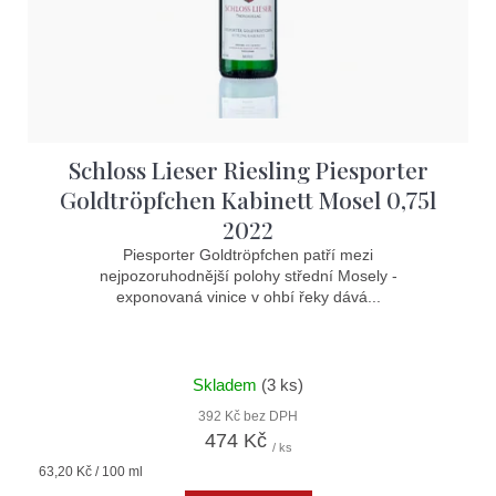
o
d
u
k
t
Schloss Lieser Riesling Piesporter
ů
Goldtröpfchen Kabinett Mosel 0,75l
2022
Piesporter Goldtröpfchen patří mezi
nejpozoruhodnější polohy střední Mosely -
exponovaná vinice v ohbí řeky dává...
Skladem
(3 ks)
392 Kč bez DPH
474 Kč
/ ks
Měrná
63,20 Kč / 100 ml
cena: