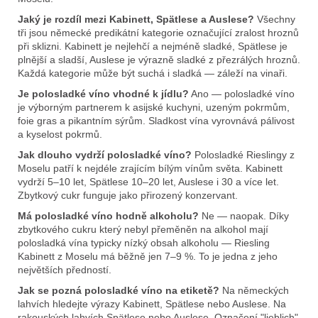
Jaký je rozdíl mezi Kabinett, Spätlese a Auslese?
Všechny
tři jsou německé predikátní kategorie označující zralost hroznů
při sklizni. Kabinett je nejlehčí a nejméně sladké, Spätlese je
plnější a sladší, Auslese je výrazně sladké z přezrálých hroznů.
Každá kategorie může být suchá i sladká — záleží na vinaři.
Je polosladké víno vhodné k jídlu?
Ano — polosladké víno
je výborným partnerem k asijské kuchyni, uzeným pokrmům,
foie gras a pikantním sýrům. Sladkost vína vyrovnává pálivost
a kyselost pokrmů.
Jak dlouho vydrží polosladké víno?
Polosladké Rieslingy z
Moselu patří k nejdéle zrajícím bílým vínům světa. Kabinett
vydrží 5–10 let, Spätlese 10–20 let, Auslese i 30 a více let.
Zbytkový cukr funguje jako přirozený konzervant.
Má polosladké víno hodně alkoholu?
Ne — naopak. Díky
zbytkového cukru který nebyl přeměněn na alkohol mají
polosladká vína typicky nízký obsah alkoholu — Riesling
Kabinett z Moselu má běžně jen 7–9 %. To je jedna z jeho
největších předností.
Jak se pozná polosladké víno na etiketě?
Na německých
lahvích hledejte výrazy Kabinett, Spätlese nebo Auslese. Na
rakouských lahvích Spätlese nebo Auslese. Označení "lieblich"