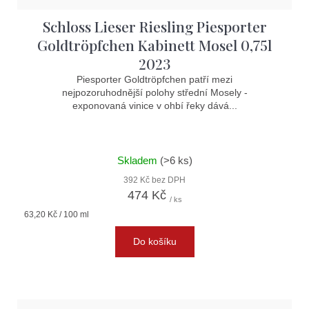
Schloss Lieser Riesling Piesporter
Goldtröpfchen Kabinett Mosel 0,75l
2023
Piesporter Goldtröpfchen patří mezi
nejpozoruhodnější polohy střední Mosely -
exponovaná vinice v ohbí řeky dává...
Skladem
(>6 ks)
392 Kč bez DPH
474 Kč
/ ks
Měrná
63,20 Kč / 100 ml
cena:
Do košíku