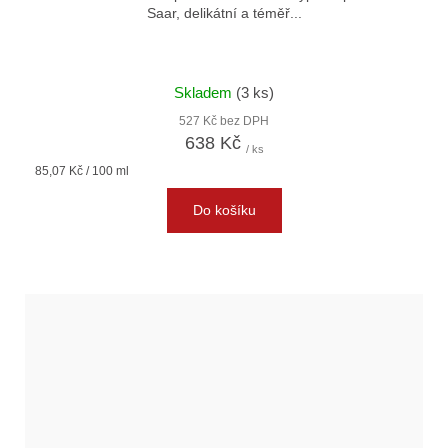
Saar, delikátní a téměř...
Skladem
(3 ks)
527 Kč bez DPH
638 Kč
/ ks
Měrná
85,07 Kč / 100 ml
cena:
Do košíku