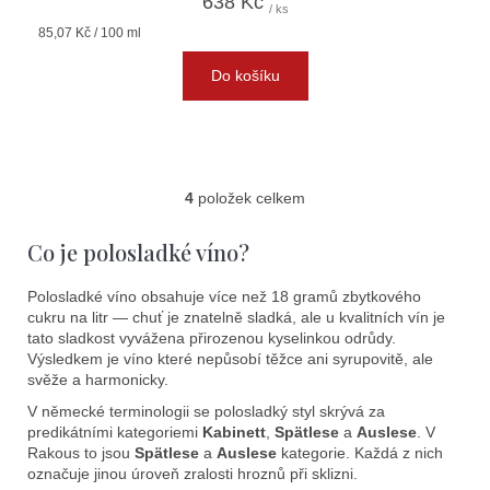
638 Kč
/ ks
Měrná
85,07 Kč / 100 ml
cena:
Do košíku
4
položek celkem
O
v
Co je polosladké víno?
l
á
Polosladké víno obsahuje více než 18 gramů zbytkového
d
cukru na litr — chuť je znatelně sladká, ale u kvalitních vín je
a
tato sladkost vyvážena přirozenou kyselinkou odrůdy.
c
Výsledkem je víno které nepůsobí těžce ani syrupovitě, ale
í
svěže a harmonicky.
p
V německé terminologii se polosladký styl skrývá za
r
predikátními kategoriemi
Kabinett
,
Spätlese
a
Auslese
. V
v
Rakous to jsou
Spätlese
a
Auslese
kategorie. Každá z nich
k
označuje jinou úroveň zralosti hroznů při sklizni.