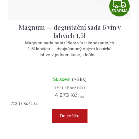
Z
ZDARMA
D
Magnum — degustační sada 6 vín v
A
lahvích 1,5l
R
Magnum sada nabízí šest vín v impozantních
1,5l lahvích — dvojnásobný objem klasické
M
lahve v jednom kuse, ideální...
A
Skladem
(>6 ks)
3 531 Kč bez DPH
4 273 Kč
/ ks
Měrná
712,17 Kč / 1 ks
cena:
Do košíku