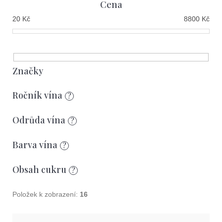
Cena
e
D
o
20
Kč
8800
Kč
n
p
í
o
r
p
u
r
Značky
č
u
o
Ročník vína
j
?
d
e
m
u
Odrůda vína
?
e
k
Barva vína
?
t
ů
Obsah cukru
?
Položek k zobrazení:
16
V