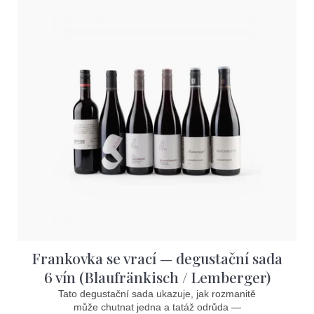
ý
p
i
s
p
r
o
d
u
k
t
Frankovka se vrací — degustační sada
ů
6 vín (Blaufränkisch / Lemberger)
Tato degustační sada ukazuje, jak rozmanitě
může chutnat jedna a tatáž odrůda —