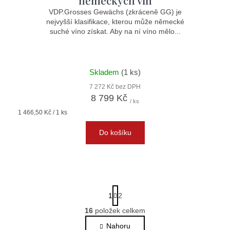
VDP.Grosses Gewächs (zkráceně GG) je
M
nejvyšší klasifikace, kterou může německé
suché víno získat. Aby na ní víno mělo...
A
Skladem
(1 ks)
7 272 Kč bez DPH
8 799 Kč
/ ks
Měrná
1 466,50 Kč / 1 ks
cena:
Do košíku
S
1
2
t
r
16
položek celkem
O
á
v
Nahoru
n