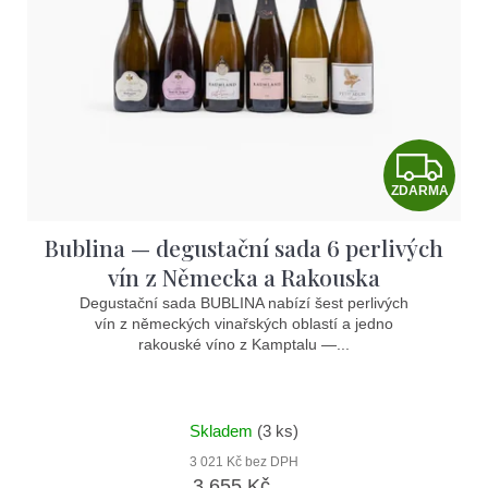
Z
ZDARMA
D
Bublina — degustační sada 6 perlivých
A
vín z Německa a Rakouska
R
Degustační sada BUBLINA nabízí šest perlivých
vín z německých vinařských oblastí a jedno
M
rakouské víno z Kamptalu —...
A
Skladem
(3 ks)
3 021 Kč bez DPH
3 655 Kč