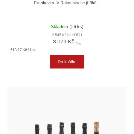
Frankovka. V Rakousku se jí říká...
Skladem
(>6 ks)
2 545 Kč bez DPH
3 079 Kč
/ ks
Měrná
513,17 Kč / 1 ks
cena:
Do košíku