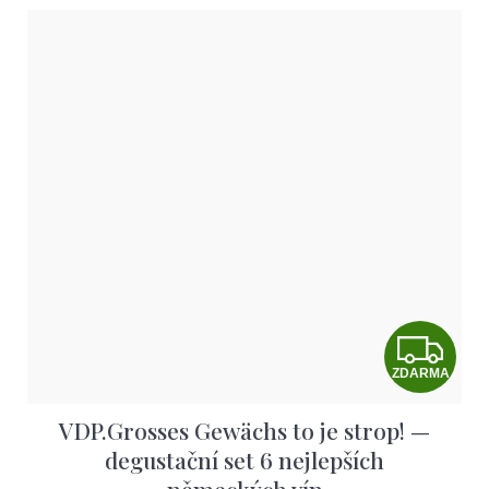
Z
ZDARMA
D
VDP.Grosses Gewächs to je strop! —
A
degustační set 6 nejlepších
R
německých vín