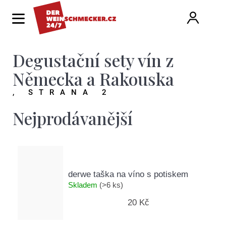
K
Hledat
Ná
Přihlá
o
Zpět
Zpět
š
í
Degustační sety vín z
ko
C
k
o
Německa a Rakouska
p
, STRANA 2
o
Nejprodávanější
t
ř
e
b
derwe taška na víno s potiskem
Skladem
(>6 ks)
u
20 Kč
j