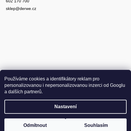
602 170 700
sklep@derwe.cz
Používáme cookies a identifikátory reklam pro
personalizovanou i nepersonalizovanou inzerci od Googlu
a dalších partnerů.
Nastavení
Vytvořil Shoptet
Copyright 2026
DER WEINSCHMECKER.CZ
. Všechna práva
Odmítnout
Souhlasím
Upravit nastavení cookies
vyhrazena.