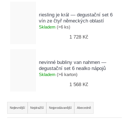
e
t
riesling je král — degustační set 6
e
vín ze čtyř německých oblastí
n
Skladem
(>6 ks)
a
1 728 Kč
j
í
nevinné bubliny van nahmen —
t
degustační set 6 nealko nápojů
?
Skladem
(>6 karton)
1 568 Kč
Ř
Nejlevnější
Nejdražší
Nejprodávanější
Abecedně
Hledat
a
z