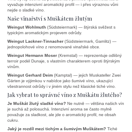
r
vyvažuje intenzivní aromatický profil — i přes výraznou vůni
v
nejde o sladké víno.
k
Naše vinařství s Muškátem žlutým
y
v
Weingut Wohlmuth
(Südsteiermark) — štýrská svěžest s
ý
typickým aromatickým projevem odrůdy.
p
Weingut Lackner-Tinnacher
(Südsteiermark, Gamlitz) —
i
jednopolohové víno z renomované vinařské obce.
s
Weingut Hermann Moser
(Kremstal) — reprezentuje odlišný
u
terroir podél Dunaje, s vlastním charakterem oproti štýrským
vínům.
Weingut Gerhard Deim
(Kamptal) — jejich Muskateller Zwei
Gärten je výjimkou v nabídce jako šumivé víno, ukazující
všestrannost odrůdy i v jiném stylu než klasické tiché víno.
Jak vybrat to správné víno z Muškátu žlutého?
Je Muškát žlutý sladké víno?
Ne nutně — většina našich vín
je suchá až polosuchá. Intenzivní aroma se často mylně
považuje za sladkost, ale jde o aromatický profil, ne obsah
cukru.
Jaký je rozdíl mezi tichým a šumivým Muškátem?
Tiché