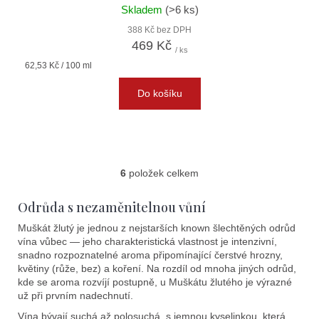
Skladem
(>6 ks)
388 Kč bez DPH
469 Kč
/ ks
Měrná
62,53 Kč / 100 ml
cena:
Do košíku
6
položek celkem
O
v
Odrůda s nezaměnitelnou vůní
l
á
Muškát žlutý je jednou z nejstarších known šlechtěných odrůd
d
vína vůbec — jeho charakteristická vlastnost je intenzivní,
a
snadno rozpoznatelné aroma připomínající čerstvé hrozny,
květiny (růže, bez) a koření. Na rozdíl od mnoha jiných odrůd,
c
kde se aroma rozvíjí postupně, u Muškátu žlutého je výrazné
í
už při prvním nadechnutí.
p
Vína bývají suchá až polosuchá, s jemnou kyselinkou, která