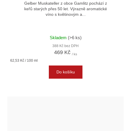
Gelber Muskateller z obce Gamlitz pochází z
keřů starých přes 50 let. Výrazně aromatické
víno s květinovým a...
Skladem
(>6 ks)
388 Kč bez DPH
469 Kč
/ ks
Měrná
62,53 Kč / 100 ml
cena:
Do košíku