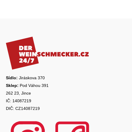
Z
á
p
a
t
í
Sídlo:
Jiráskova 370
Sklep:
Pod Váhou 391
262 23, Jince
IČ: 14087219
DIČ: CZ14087219