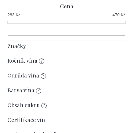
e
Cena
e
t
283
Kč
470
Kč
n
e
í
n
p
a
r
Značky
j
o
í
Ročník vína
?
d
t
u
Odrůda vína
?
?
k
Barva vína
?
t
ů
Obsah cukru
?
Hledat
Certifikace vín