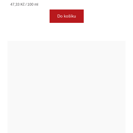
Měrná
47,33 Kč / 100 ml
cena:
Do košíku