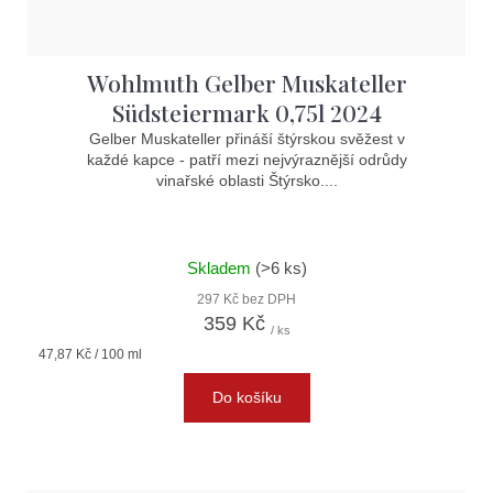
Wohlmuth Gelber Muskateller
Südsteiermark 0,75l 2024
Gelber Muskateller přináší štýrskou svěžest v
každé kapce - patří mezi nejvýraznější odrůdy
vinařské oblasti Štýrsko....
Skladem
(>6 ks)
297 Kč bez DPH
359 Kč
/ ks
Měrná
47,87 Kč / 100 ml
cena:
Do košíku