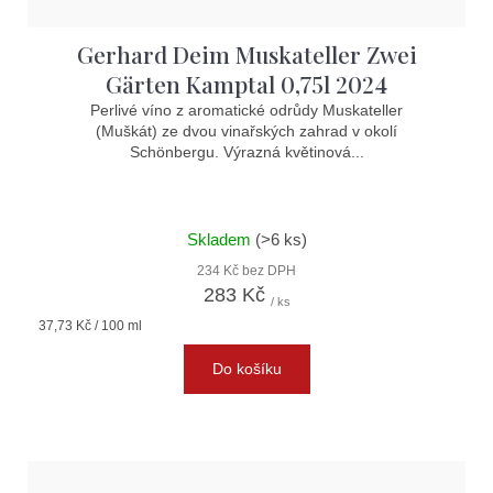
k
t
Gerhard Deim Muskateller Zwei
ů
Gärten Kamptal 0,75l 2024
Perlivé víno z aromatické odrůdy Muskateller
(Muškát) ze dvou vinařských zahrad v okolí
Schönbergu. Výrazná květinová...
Skladem
(>6 ks)
234 Kč bez DPH
283 Kč
/ ks
Měrná
37,73 Kč / 100 ml
cena:
Do košíku