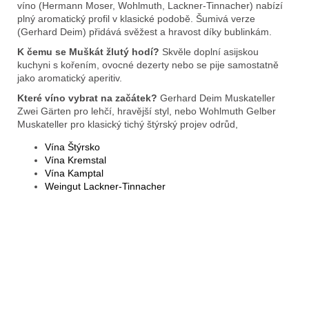
víno (Hermann Moser, Wohlmuth, Lackner-Tinnacher) nabízí
plný aromatický profil v klasické podobě. Šumivá verze
(Gerhard Deim) přidává svěžest a hravost díky bublinkám.
K čemu se Muškát žlutý hodí?
Skvěle doplní asijskou
kuchyni s kořením, ovocné dezerty nebo se pije samostatně
jako aromatický aperitiv.
Které víno vybrat na začátek?
Gerhard Deim Muskateller
Zwei Gärten pro lehčí, hravější styl, nebo Wohlmuth Gelber
Muskateller pro klasický tichý štýrský projev odrůd,
Vína Štýrsko
Vína Kremstal
Vína Kamptal
Weingut Lackner-Tinnacher