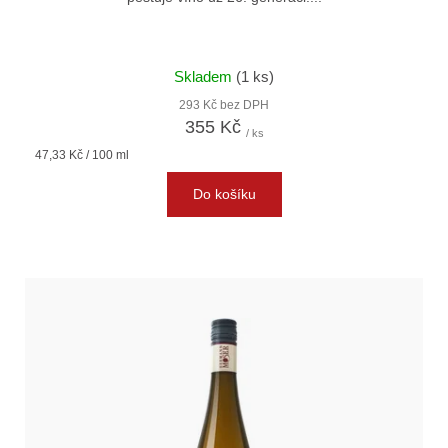
Skladem
(1 ks)
293 Kč bez DPH
355 Kč
/ ks
Měrná
47,33 Kč / 100 ml
cena:
Do košíku