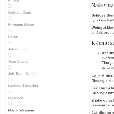
Fritsch
Naše vina
Gerhard Deim
Schloss So
typickém fran
Hermann Moser
Weingut Mar
plnější, aroma
Horák
K čemu s
Jakob Jung
Aperiti
svěžest
Jean Stodden
Thurgau
uvítan
Joh. Bapt. Schäfer
Co je Müller
Riesling × Ma
Lackner-Tinnacher
Jak chutní M
Riesling s niž
Lucashof
Z jaké oblas
Sommerhausen 
Martin Wassmer
Jak dlouho v