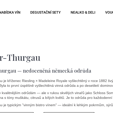
NABÍDKA VÍN
DEGUSTAČNÍ SETY
NEALKO & DELI
VOU
Co potřebujete najít?
Hledat
er-Thurgau
hurgau — nedoceněná německá odrůda
Doporučujeme
au je kříženec Riesling × Madeleine Royale vyšlechtěný v roce 188
Byla to první úspěšně vyšlechtěná vinná odrůda a po desetiletí domino
 kvalitnějším odrůdám — ale v rukou skvělých vinařů jako Schloss S
na s tóny muškátu, citrusů a bílých květů. Je to odrůda pro každodenní
u je typickým "vinným bistro vínem" — ideální k lehkým pokrmům, sýrům 