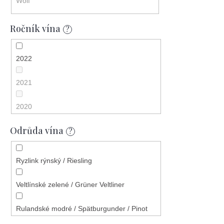
Wolf
Ročník vína
?
2022
2021
2020
Odrůda vína
2023
?
2018
Ryzlink rýnský / Riesling
2019
Veltlínské zelené / Grüner Veltliner
2017
Rulandské modré / Spätburgunder / Pinot
Noir