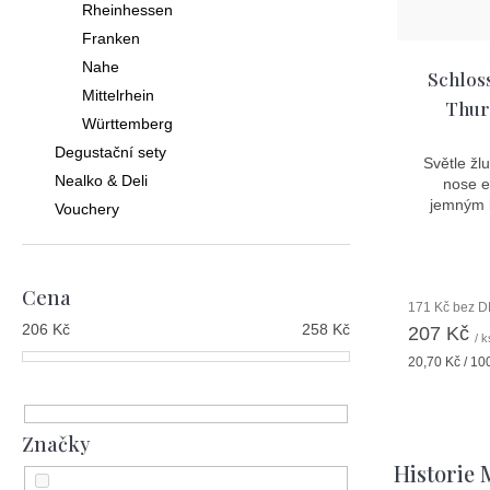
u
d
Rheinhessen
k
u
Franken
t
Nahe
k
Schlos
Mittelrhein
ů
Thur
t
Württemberg
ů
Degustační sety
Světle žl
Nealko & Deli
nose e
jemným 
Vouchery
Cena
171 Kč bez 
206
Kč
258
Kč
207 Kč
/ k
Měrná
20,70 Kč / 10
cena:
Značky
Historie