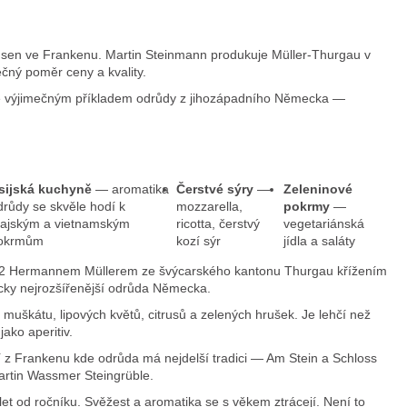
sen ve Frankenu. Martin Steinmann produkuje Müller-Thurgau v
ečný poměr ceny a kvality.
je výjimečným příkladem odrůdy z jihozápadního Německa —
sijská kuchyně
— aromatika
Čerstvé sýry
—
Zeleninové
drůdy se skvěle hodí k
mozzarella,
pokrmy
—
hajským a vietnamským
ricotta, čerstvý
vegetariánská
okrmům
kozí sýr
jídla a saláty
1882 Hermannem Müllerem ze švýcarského kantonu Thurgau křížením
icky nejrozšířenější odrůda Německa.
muškátu, lipových květů, citrusů a zelených hrušek. Je lehčí než
ako aperitiv.
 z Frankenu kde odrůda má nejdelší tradici — Am Stein a Schloss
artin Wassmer Steingrüble.
et od ročníku. Svěžest a aromatika se s věkem ztrácejí. Není to