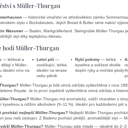
řství s Müller-Thurgau
mmerhausen
— historické vinařství ve středověkém zámku Sommerhau
kénském stylu v Bocksbeutelu. Jejich Bread & Butter série nabízí výjim
tin Wassmer
— Baden, Markgräflerland. Steingrüble Müller-Thurgau 
tičtější styl díky teplejšímu klimatu.
e hodí Müller-Thurgau
v
— lehkost a
Letní pití
—
Rybí pokrmy
— lehká
A
 dělají z Müller-
osvěžující, lehké,
kyselina a svěžest skvěle
o
 ideální víno na
ideální na terase
doplní ryby a mořské plody
t
ou
nebo piknik
p
-Thurgau?
Müller-Thurgau je bílá vinná odrůda vyšlechtěná v roce 
deleine Royale. Je to první úspěšně vyšlechtěná vinná odrůda a histor
üller-Thurgau?
Müller-Thurgau má aromatický, svěží charakter s tóny 
ší kyselinou a nižším alkoholem (9–11 %). Ideální pro každodenní pití a j
ti pochází nejlepší Müller-Thurgau?
Nejlepší Müller-Thurgau pochází
jsou naši zástupci. Z Badenu pochází plnější, aromatičtější styl — M
ydrží Müller-Thurgau?
Müller-Thurgau pijte mladé — ideálně do 2–3 l