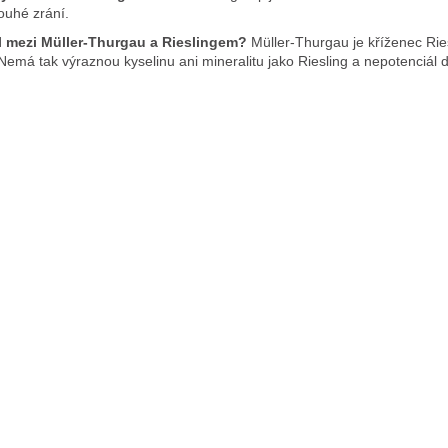
ouhé zrání.
íl mezi Müller-Thurgau a Rieslingem?
Müller-Thurgau je kříženec Ries
Nemá tak výraznou kyselinu ani mineralitu jako Riesling a nepotenciál d