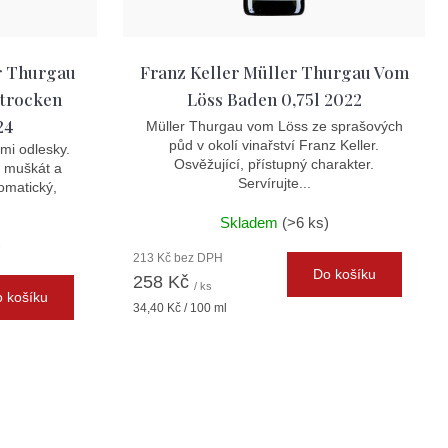
r Thurgau
Franz Keller Müller Thurgau Vom
 trocken
Löss Baden 0,75l 2022
24
Müller Thurgau vom Löss ze sprašových
půd v okolí vinařství Franz Keller.
mi odlesky.
Osvěžující, přístupný charakter.
, muškát a
Servírujte...
omatický,
Skladem
(>6 ks)
)
213 Kč bez DPH
Do košíku
258 Kč
/ ks
 košíku
Měrná
34,40 Kč / 100 ml
cena:
m