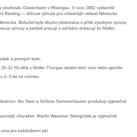
 vinohradu Geisenheim v Rheingau. V roce 1882 vyšlechtil
ež Riesling — klíčová výhoda pro chladnější oblasti Německa.
ou Německa. Bohužel byla dlouho pěstována s příliš vysokými výnosy
mezují výnosy a pečlivě pracují s odrůdou dokazují že Müller-
rušek a jemných bylin.
(9–11 %) dělá z Müller-Thurgau ideální letní víno nebo aperitiv.
o 2–3 let od ročníku.
 Silvánovi. Am Stein a Schloss Sommerhausen produkují výjimečné
ocnější charakter. Martin Wassmer Steingrüble je výjimečně
vína pro každodenní pití.