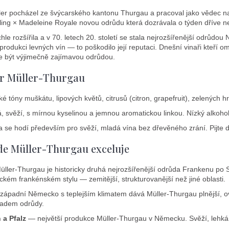
á
r pocházel ze švýcarského kantonu Thurgau a pracoval jako vědec na
d
ling × Madeleine Royale novou odrůdu která dozrávala o týden dříve n
a
c
hle rozšířila a v 70. letech 20. století se stala nejrozšířenější odrůd
rodukci levných vín — to poškodilo její reputaci. Dnešní vinaři kteří o
í
 být výjimečně zajímavou odrůdou.
p
r
r Müller-Thurgau
v
k
é tóny muškátu, lipových květů, citrusů (citron, grapefruit), zelených h
y
 svěží, s mírnou kyselinou a jemnou aromatickou linkou. Nízký alkohol 
v
ý
se hodí především pro svěží, mladá vína bez dřevěného zrání. Pijte d
p
de Müller-Thurgau exceluje
i
s
ller-Thurgau je historicky druhá nejrozšířenější odrůda Frankenu po
u
ickém frankénském stylu — zemitější, strukturovanější než jiné oblasti.
západní Německo s teplejším klimatem dává Müller-Thurgau plnější, ov
kladem odrůdy.
a Pfalz
— největší produkce Müller-Thurgau v Německu. Svěží, lehká 