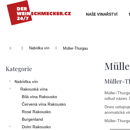
K
o
Zpět
Zpět
NAŠE VINAŘSTVÍ
š
do
do
í
obchodu
obchodu
k
Domů
Nabídka vín
Müller-Thurgau
P
Müll
o
Kategorie
Přeskočit
s
kategorie
Müller-T
Nabídka vín
t
Rakouská vína
r
Müller-Thurg
Bílá vína Rakousko
odtud název. 
a
Červená vína Rakousko
Dnes ustupuje
n
Rosé Rakousko
aromatická ví
Burgenland
Müller-Thurga
n
Dolní Rakousko