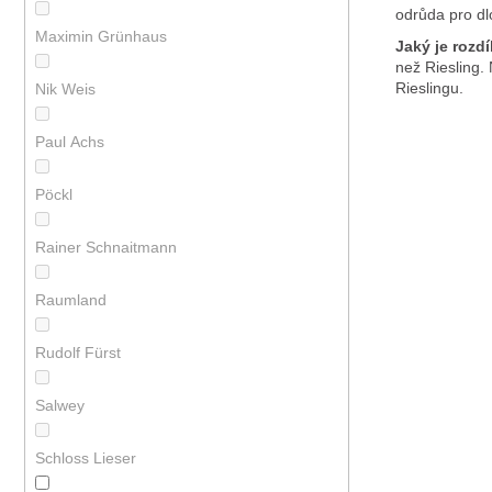
odrůda pro dl
Maximin Grünhaus
Jaký je rozd
než Riesling. 
Rieslingu.
Nik Weis
Paul Achs
Pöckl
Rainer Schnaitmann
Raumland
Rudolf Fürst
Salwey
Schloss Lieser