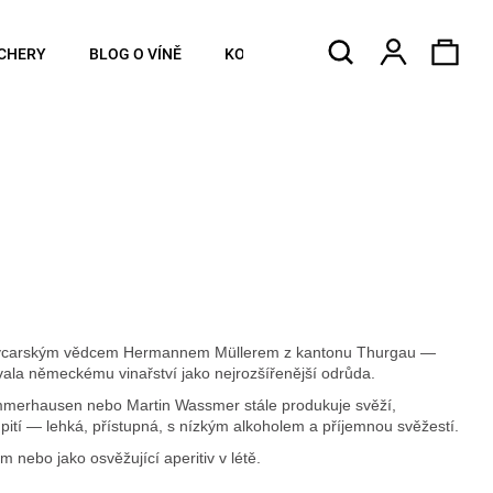
Hledat
Náku
Přihlášen
CHERY
BLOG O VÍNĚ
KONTAKTY
koší
2 švýcarským vědcem Hermannem Müllerem z kantonu Thurgau —
vala německému vinařství jako nejrozšířenější odrůda.
ommerhausen nebo Martin Wassmer stále produkuje svěží,
 pití — lehká, přístupná, s nízkým alkoholem a příjemnou svěžestí.
nebo jako osvěžující aperitiv v létě.