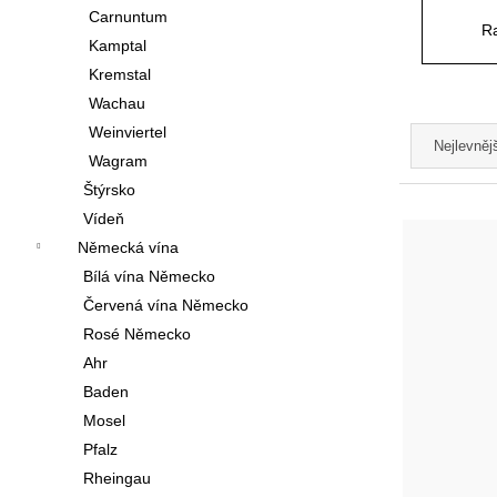
í
Carnuntum
Ra
p
Kamptal
Kremstal
a
Wachau
n
Ř
Weinviertel
Nejlevněj
e
a
Wagram
l
Štýrsko
z
V
Vídeň
e
ý
Německá vína
n
Bílá vína Německo
p
Červená vína Německo
í
i
Rosé Německo
p
s
Ahr
r
p
Baden
o
Mosel
r
Pfalz
d
o
Rheingau