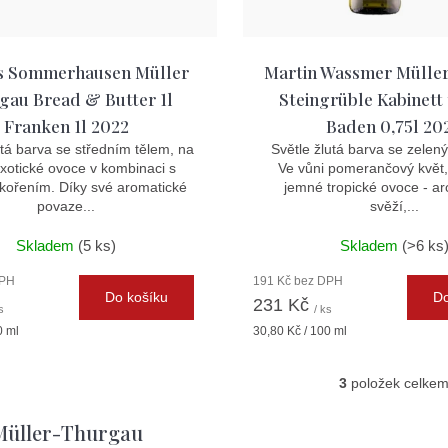
s Sommerhausen Müller
Martin Wassmer Mülle
gau Bread & Butter 1l
Steingrüble Kabinett
Franken 1l 2022
Baden 0,75l 20
utá barva se středním tělem, na
Světle žlutá barva se zelený
xotické ovoce v kombinaci s
Ve vůni pomerančový květ
kořením. Díky své aromatické
jemné tropické ovoce - ar
povaze...
svěží,...
Skladem
(5 ks)
Skladem
(>6 ks
DPH
191 Kč bez DPH
Do košíku
Do
231 Kč
s
/ ks
Měrná
0 ml
30,80 Kč / 100 ml
cena:
3
položek celke
O
v
 Müller-Thurgau
l