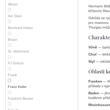
Allram
Hermann Mülle
křížením Ries
Am Stein
Odrůda se ryc
pro masovou p
Thurgau může
Bernhard Huber
Charakte
Braun
Vůně
— typick
Dr. Wehrheim
Chuť
— lehká,
Styl
— odrůda 
FJ Gritsch
Oblasti k
Frank
Franken
— Mü
příklady v typ
Franz Keller
Baden
— jiho
kvalitním pří
Friedrich Becker
Rheinhessen 