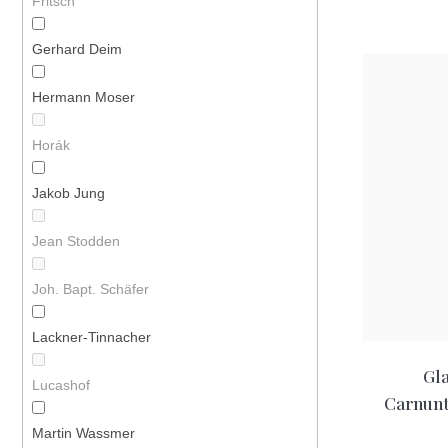
Fritsch
cena:
Gerhard Deim
Hermann Moser
Horák
Jakob Jung
Jean Stodden
Joh. Bapt. Schäfer
Lackner-Tinnacher
Gla
Lucashof
Carnun
Martin Wassmer