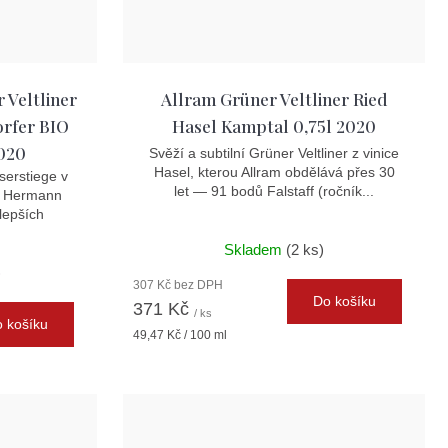
Veltliner
Allram Grüner Veltliner Ried
orfer BIO
Hasel Kamptal 0,75l 2020
2020
Svěží a subtilní Grüner Veltliner z vinice
Hasel, kterou Allram obdělává přes 30
iserstiege v
let — 91 bodů Falstaff (ročník...
ví Hermann
lepších
Skladem
(2 ks)
)
307 Kč bez DPH
Do košíku
371 Kč
/ ks
 košíku
Měrná
49,47 Kč / 100 ml
cena: