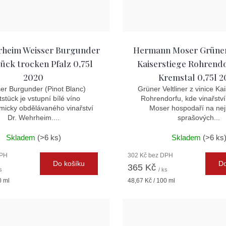
rheim Weisser Burgunder
Hermann Moser Grüner 
ück trocken Pfalz 0,75l
Kaiserstiege Rohrend
2020
Kremstal 0,75l 
er Burgunder (Pinot Blanc)
Grüner Veltliner z vinice Ka
stück je vstupní bílé víno
Rohrendorfu, kde vinařst
micky obdělávaného vinařství
Moser hospodaří na nej
Dr. Wehrheim....
sprašových...
Skladem
(>6 ks)
Skladem
(>6 ks
DPH
302 Kč bez DPH
Do košíku
Do
365 Kč
s
/ ks
Měrná
0 ml
48,67 Kč / 100 ml
cena: