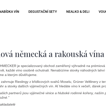
NABÍDKA VÍN
DEGUSTAČNÍ SETY
NEALKO & DELI
VOU
Co potřebujete najít?
Hledat
ová německá a rakouská vína
ECKER je specializovaný obchod zaměřený výhradně na prémiová ví
Doporučujeme
vili, každé víno osobně ochutnali. Nenabízíme stovky náhodných lahví 
me a kterým důvěřujeme.
zahrnuje Rieslingy z břidlicových svahů Moselu, Grüner Veltlinery z t
 Ahr a stovky dalších výjimečných vín. Ať hledáte víno k večeři, dárek 
ašich partnerů jsou výjimečné vinice a hluboké rodinné kořeny, naším p
ožné."
akladatelé