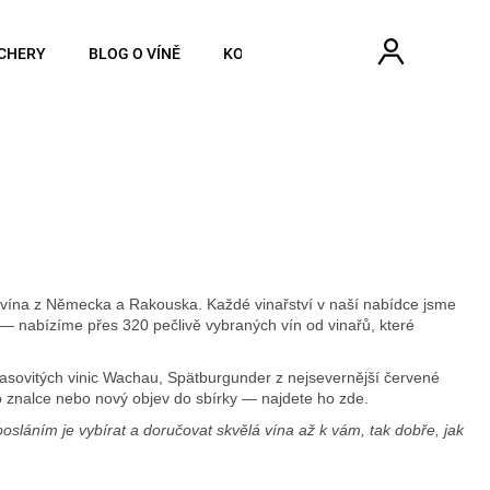
Hledat
Náku
Přihlášen
CHERY
BLOG O VÍNĚ
KONTAKTY
koší
na z Německa a Rakouska. Každé vinařství v naší nabídce jsme
— nabízíme přes 320 pečlivě vybraných vín od vinařů, které
erasovitých vinic Wachau, Spätburgunder z nejsevernější červené
pro znalce nebo nový objev do sbírky — najdete ho zde.
osláním je vybírat a doručovat skvělá vína až k vám, tak dobře, jak