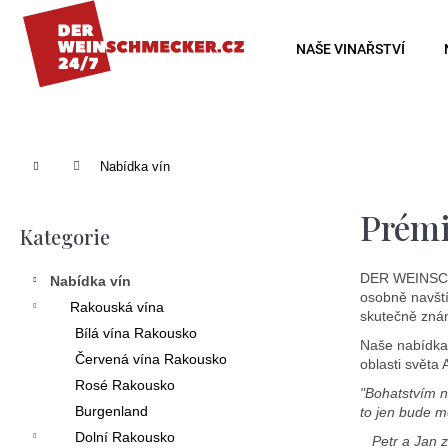
K
o
Zpět
Zpět
NAŠE VINAŘSTVÍ
š
do
do
í
obchodu
obchodu
k
Domů
Nabídka vín
P
Prémi
o
Kategorie
Přeskočit
s
kategorie
DER WEINSCHM
Nabídka vín
t
osobně navští
Rakouská vína
skutečně zná
r
Bílá vína Rakousko
Naše nabídka 
a
Červená vína Rakousko
oblasti světa
n
Rosé Rakousko
"Bohatstvím n
Burgenland
to jen bude m
n
Dolní Rakousko
Petr a Jan z