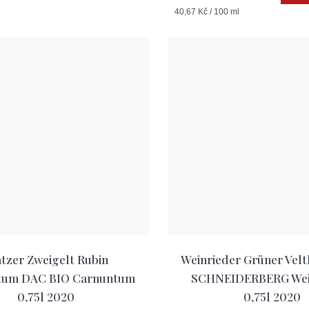
Měrná
40,67 Kč / 100 ml
cena:
tzer Zweigelt Rubin
Weinrieder Grüner Velt
tum DAC BIO Carnuntum
SCHNEIDERBERG Wein
0,75l 2020
0,75l 2020