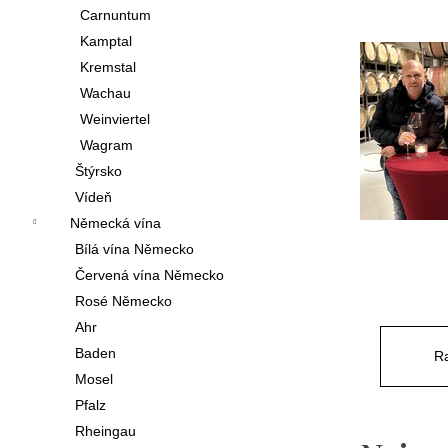
í
Carnuntum
p
Kamptal
Kremstal
a
Wachau
n
Weinviertel
e
Wagram
l
Štýrsko
Vídeň
Německá vína
Bílá vína Německo
Červená vína Německo
Rosé Německo
Ahr
Baden
Ra
Mosel
Pfalz
Rheingau