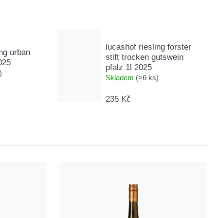
lucashof riesling forster
ing urban
stift trocken gutswein
025
pfalz 1l 2025
)
Skladem
(>6 ks)
235 Kč