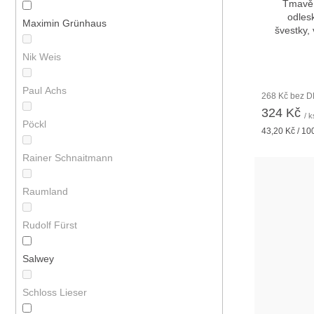
Tmavě 
odles
Maximin Grünhaus
švestky,
Nik Weis
Paul Achs
268 Kč bez 
324 Kč
/ k
Pöckl
Měrná
43,20 Kč / 10
cena:
Rainer Schnaitmann
Raumland
Rudolf Fürst
Salwey
Schloss Lieser