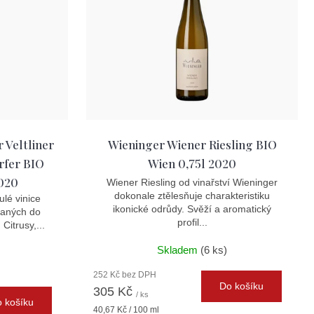
Veltliner
Wieninger Wiener Riesling BIO
rfer BIO
Wien 0,75l 2020
2020
Wiener Riesling od vinařství Wieninger
dokonale ztělesňuje charakteristiku
ulé vinice
ikonické odrůdy. Svěží a aromatický
esaných do
profil...
Citrusy,...
Skladem
(6 ks)
252 Kč bez DPH
Do košíku
305 Kč
/ ks
 košíku
Měrná
40,67 Kč / 100 ml