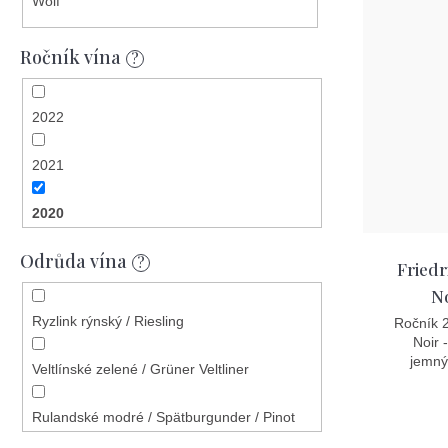
Wolf
Ročník vína
?
2022
2021
2020
Odrůda vína
2023
?
Friedr
No
2018
Ryzlink rýnský / Riesling
Ročník 2
Noir 
2019
jemnýc
Veltlínské zelené / Grüner Veltliner
2017
Rulandské modré / Spätburgunder / Pinot
Noir