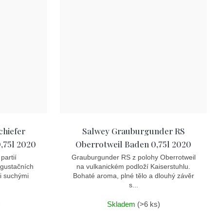
chiefer
Salwey Grauburgunder RS
,75l 2020
Oberrotweil Baden 0,75l 2020
partií
Grauburgunder RS z polohy Oberrotweil
egustačních
na vulkanickém podloží Kaiserstuhlu.
i suchými
Bohaté aroma, plné tělo a dlouhý závěr
s...
)
Skladem
(>6 ks)