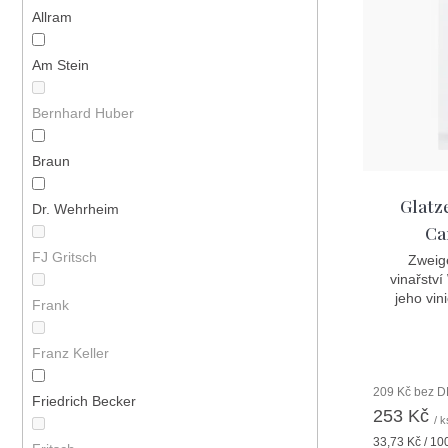
p
s
Allram
r
p
o
Am Stein
r
d
o
Bernhard Huber
u
d
k
Braun
u
t
k
Glatz
Dr. Wehrheim
ů
Ca
t
FJ Gritsch
Zweige
ů
vinařství
jeho vin
Frank
Franz Keller
209 Kč bez 
Friedrich Becker
253 Kč
/ k
Měrná
33,73 Kč / 10