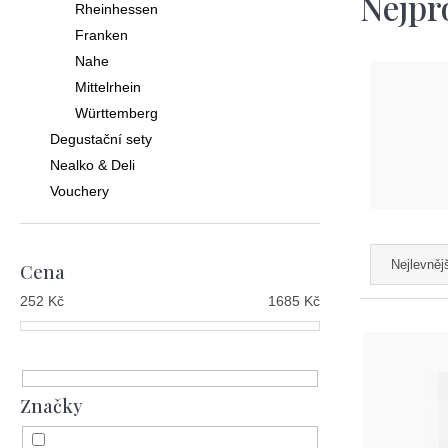
Nejpr
Rheinhessen
Franken
Nahe
Mittelrhein
Württemberg
Degustační sety
Nealko & Deli
Vouchery
Ř
Nejlevněj
Cena
a
252
Kč
1685
Kč
z
V
e
ý
n
p
Značky
í
i