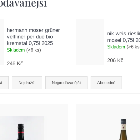
odávanější
hermann moser grüner
nik weis riesl
veltliner per due bio
mosel 0,75l 2
kremstal 0,75l 2025
Skladem
(>6 ks
Skladem
(>6 ks)
206 Kč
246 Kč
ší
Nejdražší
Nejprodávanější
Abecedně