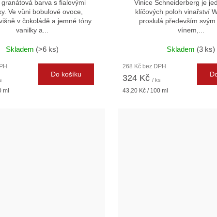
granátová barva s fialovými
Vinice Schneiderberg je jed
ky. Ve vůni bobulové ovoce,
klíčových poloh vinařství W
 višně v čokoládě a jemné tóny
proslulá především svým
vanilky a...
vínem,...
Skladem
(>6 ks)
Skladem
(3 ks)
DPH
268 Kč bez DPH
Do košíku
Do
324 Kč
s
/ ks
Měrná
0 ml
43,20 Kč / 100 ml
cena: