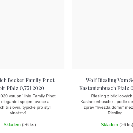
ich Becker Family Pinot
Wolf Riesling Vom S
ir Pfalz 0,75l 2020
Kastanienbusch Pfalz 0
020 vstupní linie Family Pinot
Riesling z břidlicových 
- elegantní spojení ovoce a
Kastanienbusche - podle d
h tříslovin, typické pro styl
zpráv "hvězda domu" mez
vinařství...
Riesling...
Skladem
(>6 ks)
Skladem
(>6 ks