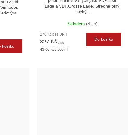
poloh klasifikovaných jako VDP.Erste
nou z pěti
Lage a VDP.Grosse Lage. Středně plný,
einrieder,
suchý...
 ledovým
Skladem
(4 ks)
270 Kč bez DPH
Do košíku
327 Kč
/ ks
 košíku
Měrná
43,60 Kč / 100 ml
cena: