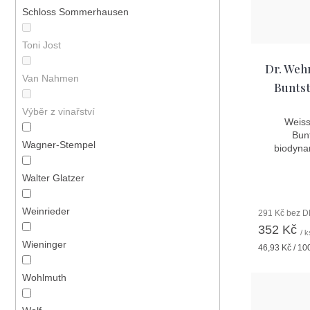
Schloss Sommerhausen
Toni Jost
Dr. Weh
Van Nahmen
Buntst
Výběr z vinařství
Weiss
Bunt
Wagner-Stempel
biodyna
Walter Glatzer
Weinrieder
291 Kč bez 
352 Kč
/ k
Wieninger
Měrná
46,93 Kč / 10
cena:
Wohlmuth