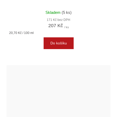
Skladem
(5 ks)
171 Kč bez DPH
207 Kč
/ ks
Měrná
20,70 Kč / 100 ml
cena:
Do košíku