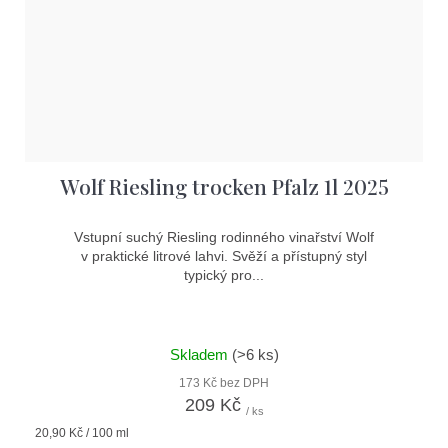
Wolf Riesling trocken Pfalz 1l 2025
Vstupní suchý Riesling rodinného vinařství Wolf
v praktické litrové lahvi. Svěží a přístupný styl
typický pro...
Skladem
(>6 ks)
173 Kč bez DPH
209 Kč
/ ks
Měrná
20,90 Kč / 100 ml
cena: