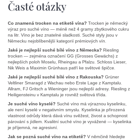
Časté otázky
Co znamená trocken na etiketě vína?
Trocken je německý
výraz pro suché víno — méně než 4 gramy zbytkového cukru
na litr. Víno je bez znatelné sladkosti. Suché styly jsou v
Německu nejoblíbenější kategorií prémiových vín.
Jaké je nejlepší suché bílé víno z Německa?
Riesling
trocken — zejména označení GG (Grosses Gewächs) z
nejlepších poloh Moselu, Rheingau a Pfalzu. Schloss Lieser,
Nik Weis a Maximin Grünhaus patří ke světové špičce.
Jaké je nejlepší suché bílé víno z Rakouska?
Grüner
Veltliner Smaragd z Wachau nebo Erste Lage z Kamptalu.
Allram, FJ Gritsch a Wieninger jsou nejlepší adresy. Riesling z
Heiligensteinu v Kamptalu je rovněž světová třída.
Je suché víno kyselé?
Suché víno má výraznou kyselinku,
ale není kyselé v negativním smyslu. Kyselinka je přirozená
vlastnost odrůdy která dává vínu svěžest, živost a schopnost
párování s jídlem. Kvalitní suché víno je vyvážené — kyselinka
je příjemná, ne agresivní.
Jak se pozná suché víno na etiketě?
V němčině hledejte