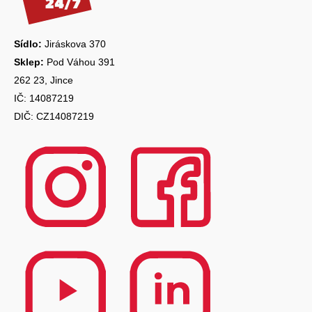
t
í
Sídlo:
Jiráskova 370
Sklep:
Pod Váhou 391
262 23, Jince
IČ: 14087219
DIČ: CZ14087219