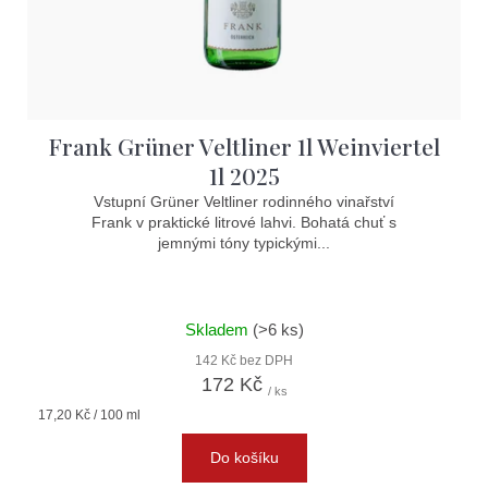
d
u
k
t
Frank Grüner Veltliner 1l Weinviertel
ů
1l 2025
Vstupní Grüner Veltliner rodinného vinařství
Frank v praktické litrové lahvi. Bohatá chuť s
jemnými tóny typickými...
Skladem
(>6 ks)
142 Kč bez DPH
172 Kč
/ ks
Měrná
17,20 Kč / 100 ml
cena:
Do košíku