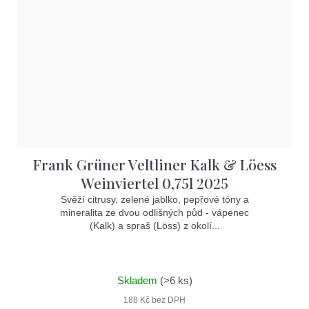
Frank Grüner Veltliner Kalk & Löess
Weinviertel 0,75l 2025
Svěží citrusy, zelené jablko, pepřové tóny a
mineralita ze dvou odlišných půd - vápenec
(Kalk) a spraš (Löss) z okolí...
Skladem
(>6 ks)
188 Kč bez DPH