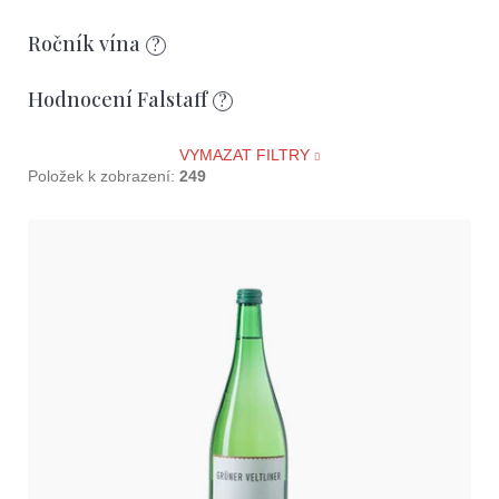
D
Ročník vína
o
?
p
o
Hodnocení Falstaff
?
r
u
VYMAZAT FILTRY
č
Položek k zobrazení:
249
u
j
V
e
ý
m
e
p
i
s
p
r
o