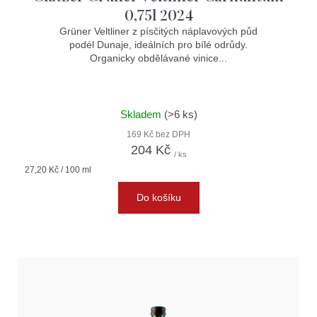
0,75l 2024
Grüner Veltliner z písčitých náplavových půd
podél Dunaje, ideálních pro bílé odrůdy.
Organicky obdělávané vinice...
Skladem
(>6 ks)
169 Kč bez DPH
204 Kč
/ ks
Měrná
27,20 Kč / 100 ml
cena:
Do košíku