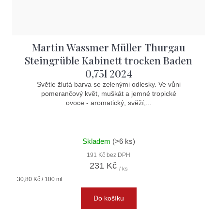
Martin Wassmer Müller Thurgau
Steingrüble Kabinett trocken Baden
0,75l 2024
Světle žlutá barva se zelenými odlesky. Ve vůni
pomerančový květ, muškát a jemné tropické
ovoce - aromatický, svěží,...
Skladem
(>6 ks)
191 Kč bez DPH
231 Kč
/ ks
Měrná
30,80 Kč / 100 ml
cena:
Do košíku