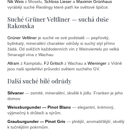
Nik Weis
z Moselu,
Schloss Lieser
a
Maximin Grünhaus
vyrábějí suché Rieslingy které patří ke světové špičce.
Suché Grüner Veltliner — suchá duše
Rakouska
Grüner Veltliner
je suché ve své podstatě — pepřovitý,
bylinkatý, mineralitní charakter odrůdy si suchý styl přímo
žádá. Od svěžích každodenních vín z Weinviertelu po velká
Smaragd vína z Wachau.
Allram
z Kamptalu,
FJ Gritsch
z Wachau a
Wieninger
z Vídně
jsou naši spolehliví průvodci světem suchého GV.
Další suché bílé odrůdy
Silvaner
— zemité, mineralitní, skvělé k jídlu. Franken je jeho
domov.
Weissburgunder — Pinot Blanc
— elegantní, krémový,
výjimečný k drůbeži a sýrům.
Grauburgunder — Pinot Gris
— plnější, aromatičtější, skvělý
k tučnějším pokrmům.