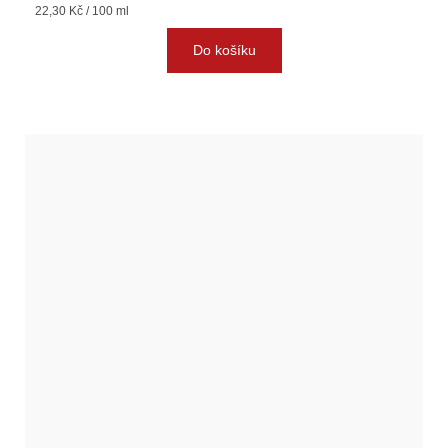
Měrná
22,30 Kč / 100 ml
cena:
Do košíku