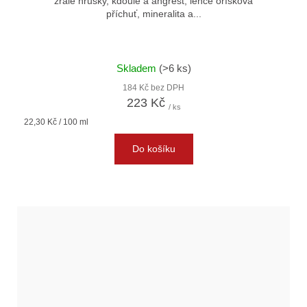
zralé hrušky, kdoule a angrešt, lehce oříšková
příchuť, mineralita a...
Skladem
(>6 ks)
184 Kč bez DPH
223 Kč
/ ks
Měrná
22,30 Kč / 100 ml
cena:
Do košíku