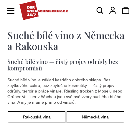
K
Hledat
Ná
Přihlá
o
Zpět
Zpět
š
í
Suché bílé víno z Německa
ko
C
k
o
a Rakouska
p
Suché bílé víno — čistý projev odrůdy bez
o
kompromisů
t
Suché bílé víno je základ každého dobrého sklepa. Bez
ř
zbytkového cukru, bez zbytečné kosmetiky — čistý projev
e
odrůdy, terroir a práce vinaře. Riesling trocken z Moselu nebo
Grüner Veltliner z Wachau jsou světové vzory suchého bílého
b
vína. A my je máme přímo od vinařů.
u
Rakouská vína
Německá vína
j