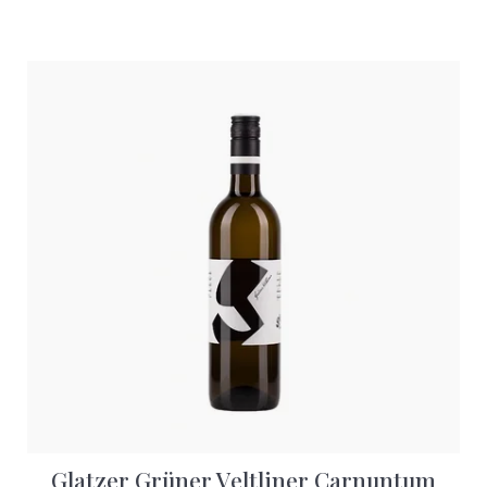
Glatzer Grüner Veltliner Carnuntum