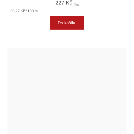
227 Kč
/ ks
Měrná
30,27 Kč / 100 ml
cena:
Do košíku