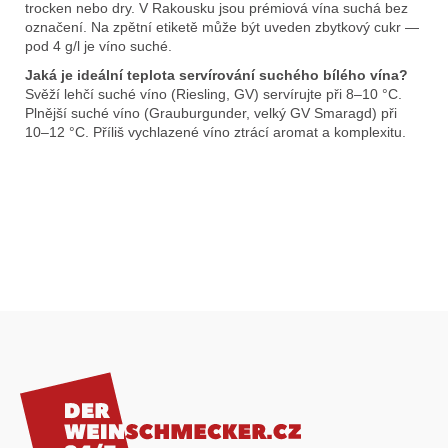
trocken nebo dry. V Rakousku jsou prémiová vína suchá bez
označení. Na zpětní etiketě může být uveden zbytkový cukr —
pod 4 g/l je víno suché.
Jaká je ideální teplota servírování suchého bílého vína?
Svěží lehčí suché víno (Riesling, GV) servírujte při 8–10 °C.
Plnější suché víno (Grauburgunder, velký GV Smaragd) při
10–12 °C. Příliš vychlazené víno ztrácí aromat a komplexitu.
Z
á
p
a