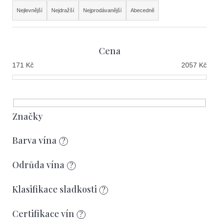
e
Ř
t
Nejlevnější
Nejdražší
Nejprodávanější
Abecedně
a
e
z
n
Cena
e
a
171
Kč
2057
Kč
n
j
í
í
p
t
r
Značky
?
o
Barva vína
?
d
u
Odrůda vína
?
k
Hledat
Klasifikace sladkosti
?
t
ů
Certifikace vín
?