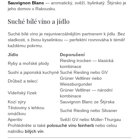
Sauvignon Blanc
— aromatický, svěží, bylinkatý. Štýrsko je
jeho domov v Rakousku.
Suché bílé víno a jídlo
Suché bílé víno je nejuniverzálnějším partnerem k jídlu. Bez
sladkosti, s živou kyselinkou — perfektní rovnováha k téměř
každému pokrmu.
Jídlo
Doporučení
Riesling trocken — klasická
Ryby a mořské plody
kombinace
Sushi a japonská kuchyně
Suché Riesling nebo GV
Grüner Veltliner nebo
Drůbež a telecí
Weissburgunder
Grüner Veltliner — národní
Vídeňský řízek
kombinace
Kozí sýry
Sauvignon Blanc ze Štýrska
Těstoviny s lehkou
Suché Riesling nebo Silvaner
omáčkou
Aperitiv
Svěží GV nebo Müller-Thurgau
Prohlédněte si také
polosuché víno feinherb
nebo celou
nabídku
bílých vín
.