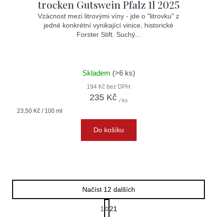
trocken Gutswein Pfalz 1l 2025
Vzácnost mezi litrovými víny - jde o "litrovku" z
jedné konkrétní vynikající vinice, historické
Forster Stift. Suchý...
Skladem
(>6 ks)
194 Kč bez DPH
235 Kč
/ ks
Měrná
23,50 Kč / 100 ml
cena:
Do košíku
Načíst 12 dalších
S
1
21
t