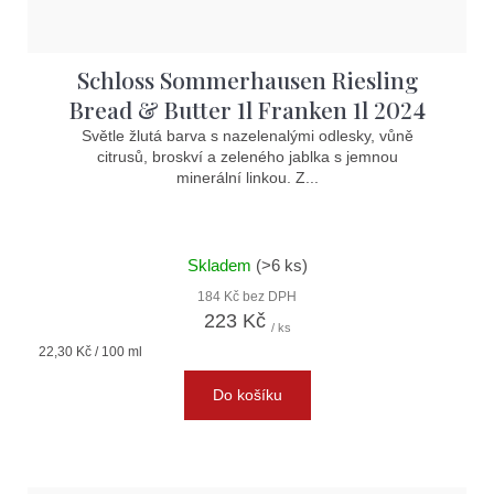
Schloss Sommerhausen Riesling
Bread & Butter 1l Franken 1l 2024
Světle žlutá barva s nazelenalými odlesky, vůně
citrusů, broskví a zeleného jablka s jemnou
minerální linkou. Z...
Skladem
(>6 ks)
184 Kč bez DPH
223 Kč
/ ks
Měrná
22,30 Kč / 100 ml
cena:
Do košíku