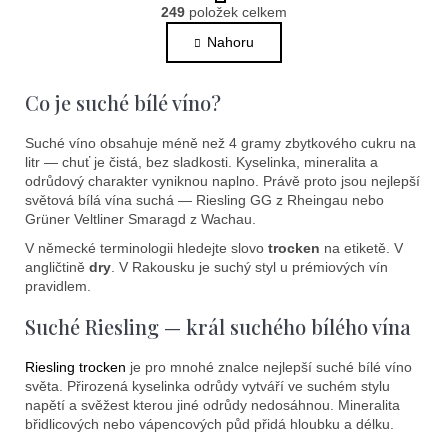
O
r
249
položek celkem
v
á
l
Nahoru
n
k
á
o
d
Co je suché bílé víno?
v
a
á
c
n
Suché víno obsahuje méně než 4 gramy zbytkového cukru na
í
í
litr — chuť je čistá, bez sladkosti. Kyselinka, mineralita a
p
odrůdový charakter vyniknou naplno. Právě proto jsou nejlepší
r
světová bílá vína suchá — Riesling GG z Rheingau nebo
v
Grüner Veltliner Smaragd z Wachau.
k
V německé terminologii hledejte slovo
trocken
na etiketě. V
y
angličtině
dry
. V Rakousku je suchý styl u prémiových vín
v
pravidlem.
ý
Suché Riesling — král suchého bílého vína
p
i
Riesling trocken
je pro mnohé znalce nejlepší suché bílé víno
s
světa. Přirozená kyselinka odrůdy vytváří ve suchém stylu
u
napětí a svěžest kterou jiné odrůdy nedosáhnou. Mineralita
břidlicových nebo vápencových půd přidá hloubku a délku.