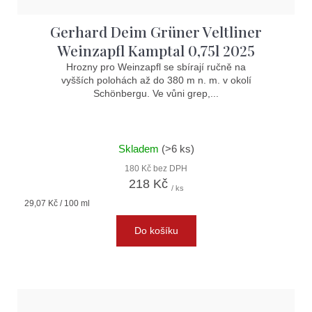
Gerhard Deim Grüner Veltliner
Weinzapfl Kamptal 0,75l 2025
Hrozny pro Weinzapfl se sbírají ručně na
vyšších polohách až do 380 m n. m. v okolí
Schönbergu. Ve vůni grep,...
Skladem
(>6 ks)
180 Kč bez DPH
218 Kč
/ ks
Měrná
29,07 Kč / 100 ml
cena:
Do košíku