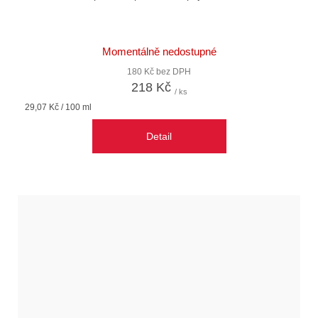
Momentálně nedostupné
180 Kč bez DPH
218 Kč
/ ks
Měrná
29,07 Kč / 100 ml
cena:
Detail