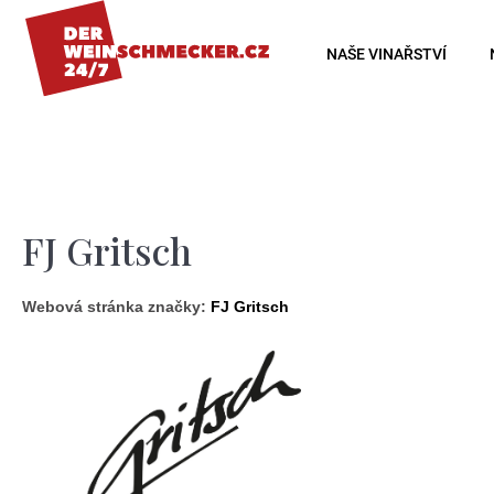
K
o
Zpět
Zpět
NAŠE VINAŘSTVÍ
š
do
do
í
obchodu
obchodu
k
FJ Gritsch
Webová stránka značky:
FJ Gritsch