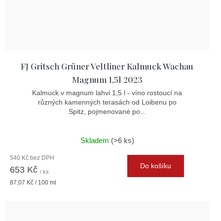
FJ Gritsch Grüner Veltliner Kalmuck Wachau
Magnum 1,5l 2023
Kalmuck v magnum lahvi 1,5 l - víno rostoucí na
různých kamenných terasách od Loibenu po
Spitz, pojmenované po...
Skladem
(>6 ks)
540 Kč bez DPH
Do košíku
653 Kč
/ ks
Měrná
87,07 Kč / 100 ml
cena: