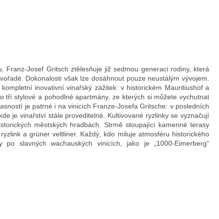
 Franz-Josef Gritsch ztělesňuje již sedmou generaci rodiny, která
prvořadé. Dokonalosti však lze dosáhnout pouze neustálým vývojem.
ompletní inovativní vinařský zážitek: v historickém Mauritiushof a
 tři stylové a pohodlné apartmány, ze kterých si můžete vychutnat
asností je patrné i na vinicích Franze-Josefa Gritsche: v posledních
 je vinařství stále proveditelné. Kultivované ryzlinky se vyznačují
historických městských hradbách. Strmě stoupající kamenné terasy
zlink a grüner veltliner. Každý, kdo miluje atmosféru historického
y po slavných wachauských vinicích, jako je „1000-Eimerberg“