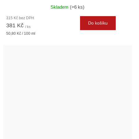
Skladem
(>6 ks)
315 Kč bez DPH
Do košíku
381 Kč
/ ks
Měrná
50,80 Kč / 100 ml
cena: