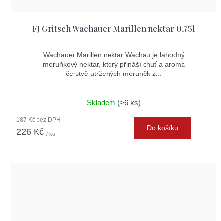
ů
FJ Gritsch Wachauer Marillen nektar 0,75l
Wachauer Marillen nektar Wachau je lahodný
meruňkový nektar, který přináší chuť a aroma
čerstvě utržených meruněk z...
Skladem
(>6 ks)
187 Kč bez DPH
Do košíku
226 Kč
/ ks