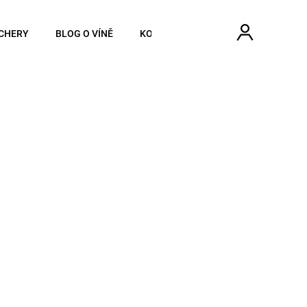
Hledat
Náku
Přihlášen
CHERY
BLOG O VÍNĚ
KONTAKTY
koší