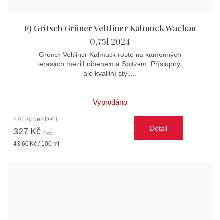
FJ Gritsch Grüner Veltliner Kalmuck Wachau
0,75l 2024
Grüner Veltliner Kalmuck roste na kamenných
terasách mezi Loibenem a Spitzem. Přístupný,
ale kvalitní styl,...
Vyprodáno
270 Kč bez DPH
Detail
327 Kč
/ ks
Měrná
43,60 Kč / 100 ml
cena: