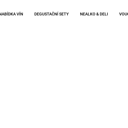
NABÍDKA VÍN
DEGUSTAČNÍ SETY
NEALKO & DELI
VOU
Co potřebujete najít?
Hledat
Doporučujeme