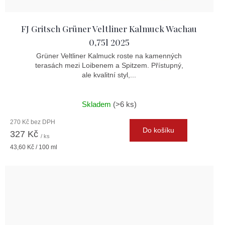
FJ Gritsch Grüner Veltliner Kalmuck Wachau
0,75l 2025
Grüner Veltliner Kalmuck roste na kamenných
terasách mezi Loibenem a Spitzem. Přístupný,
ale kvalitní styl,...
Skladem
(>6 ks)
270 Kč bez DPH
Do košíku
327 Kč
/ ks
Měrná
43,60 Kč / 100 ml
cena: