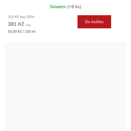
Skladem
(>6 ks)
315 Kč bez DPH
Do košíku
381 Kč
/ ks
Měrná
50,80 Kč / 100 ml
cena: