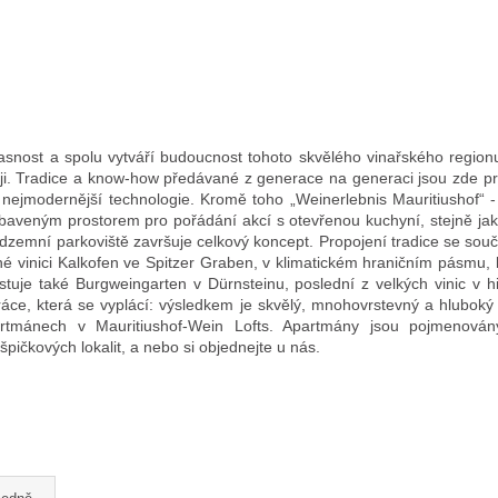
asnost a spolu vytváří budoucnost tohoto skvělého vinařského regionu.
aji. Tradice a know-how předávané z generace na generaci jsou zde 
ejmodernější technologie. Kromě toho „Weinerlebnis Mauritiushof“ - k
ybaveným prostorem pro pořádání akcí s otevřenou kuchyní, stejně jako
odzemní parkoviště završuje celkový koncept. Propojení tradice se souč
é vinici Kalkofen ve Spitzer Graben, v klimatickém hraničním pásmu, kde
tuje také Burgweingarten v Dürnsteinu, poslední z velkých vinic v 
e, která se vyplácí: výsledkem je skvělý, mnohovrstevný a hluboký ry
artmánech v Mauritiushof-Wein Lofts. Apartmány jsou pojmenován
špičkových lokalit, a nebo si objednejte u nás.