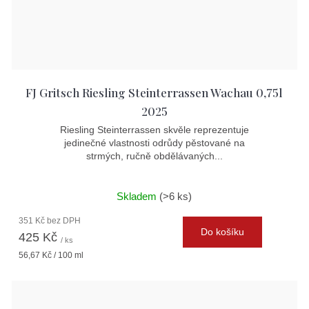
FJ Gritsch Riesling Steinterrassen Wachau 0,75l
2025
Riesling Steinterrassen skvěle reprezentuje
jedinečné vlastnosti odrůdy pěstované na
strmých, ručně obdělávaných...
Skladem
(>6 ks)
351 Kč bez DPH
Do košíku
425 Kč
/ ks
Měrná
56,67 Kč / 100 ml
cena: