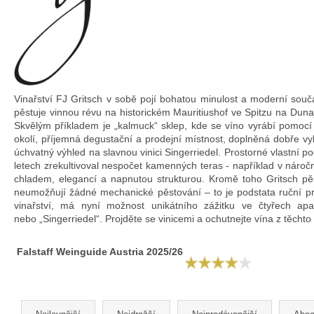
Vinařství FJ Gritsch v sobě pojí bohatou minulost a moderní souč
pěstuje vinnou révu na historickém Mauritiushof ve Spitzu na Dun
Skvělým příkladem je „kalmuck“ sklep, kde se víno vyrábí pomocí n
okolí, příjemná degustační a prodejní místnost, doplněná dobře v
úchvatný výhled na slavnou vinici Singerriedel. Prostorné vlastní p
letech zrekultivoval nespočet kamenných teras - například v náročn
chladem, elegancí a napnutou strukturou. Kromě toho Gritsch pěs
neumožňují žádné mechanické pěstování – to je podstata ruční prác
vinařství, má nyní možnost unikátního zážitku ve čtyřech ap
nebo „Singerriedel“. Projděte se vinicemi a ochutnejte vína z těchto 
Falstaff Weinguide Austria 2025/26
Ř