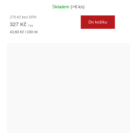
Skladem
(>6 ks)
270 Kč bez DPH
Do košíku
327 Kč
/ ks
Měrná
43,60 Kč / 100 ml
cena: