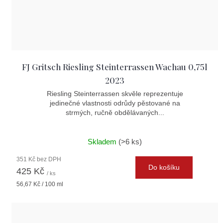
FJ Gritsch Riesling Steinterrassen Wachau 0,75l
2023
Riesling Steinterrassen skvěle reprezentuje
jedinečné vlastnosti odrůdy pěstované na
strmých, ručně obdělávaných...
Skladem
(>6 ks)
351 Kč bez DPH
Do košíku
425 Kč
/ ks
Měrná
56,67 Kč / 100 ml
cena: