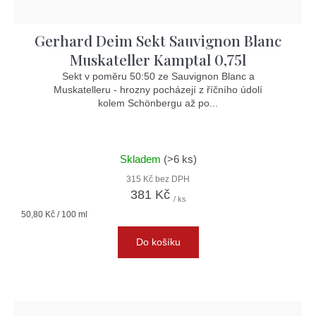
Gerhard Deim Sekt Sauvignon Blanc
Muskateller Kamptal 0,75l
Sekt v poměru 50:50 ze Sauvignon Blanc a
Muskatelleru - hrozny pocházejí z říčního údolí
kolem Schönbergu až po...
Skladem
(>6 ks)
315 Kč bez DPH
381 Kč
/ ks
Měrná
50,80 Kč / 100 ml
cena:
Do košíku