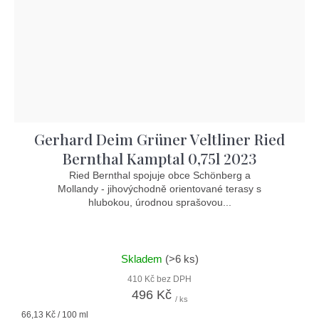
Gerhard Deim Grüner Veltliner Ried
Bernthal Kamptal 0,75l 2023
Ried Bernthal spojuje obce Schönberg a
Mollandy - jihovýchodně orientované terasy s
hlubokou, úrodnou sprašovou...
Skladem
(>6 ks)
410 Kč bez DPH
496 Kč
/ ks
Měrná
66,13 Kč / 100 ml