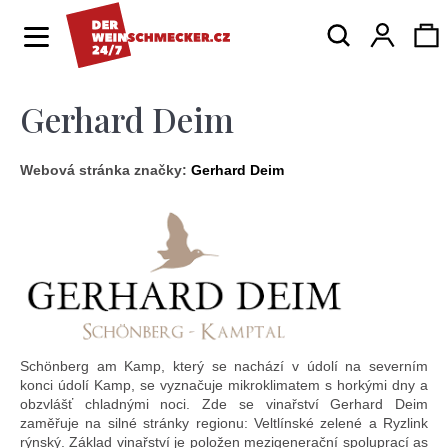
K
Hledat
Ná
Přihlá
o
Zpět
Zpět
š
í
Gerhard Deim
ko
C
k
o
Webová stránka značky:
Gerhard Deim
p
o
t
ř
e
b
Schönberg am Kamp, který se nachází v údolí na severním
u
konci údolí Kamp, se vyznačuje mikroklimatem s horkými dny a
j
obzvlášť chladnými noci. Zde se vinařství Gerhard Deim
zaměřuje na silné stránky regionu: Veltlínské zelené a Ryzlink
rýnský. Základ vinařství je položen mezigenerační spoluprací as