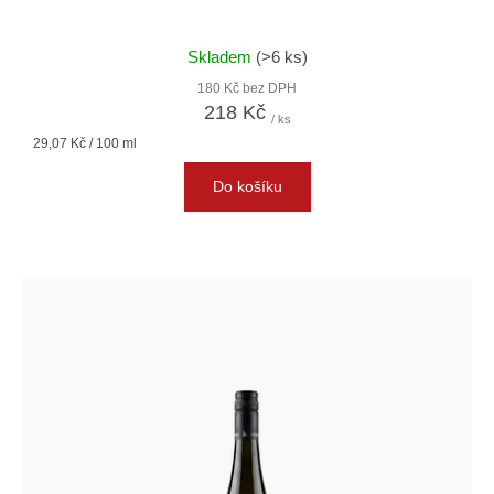
Skladem
(>6 ks)
180 Kč bez DPH
218 Kč
/ ks
Měrná
29,07 Kč / 100 ml
cena:
Do košíku