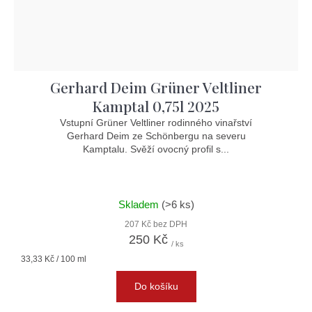
Gerhard Deim Grüner Veltliner
Kamptal 0,75l 2025
Vstupní Grüner Veltliner rodinného vinařství
Gerhard Deim ze Schönbergu na severu
Kamptalu. Svěží ovocný profil s...
Skladem
(>6 ks)
207 Kč bez DPH
250 Kč
/ ks
Měrná
33,33 Kč / 100 ml
cena:
Do košíku