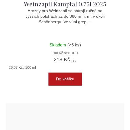
Weinzapfl Kamptal 0,75l 2025
Hrozny pro Weinzapfl se sbírají ručně na
vyšších polohách až do 380 m n. m. v okolí
Schönbergu. Ve vůni grep,...
Skladem
(>6 ks)
180 Kč bez DPH
218 Kč
/ ks
Měrná
29,07 Kč / 100 ml
cena:
Do košíku