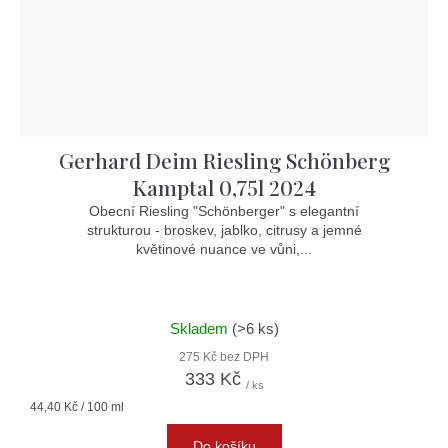
Gerhard Deim Riesling Schönberg
Kamptal 0,75l 2024
Obecní Riesling "Schönberger" s elegantní
strukturou - broskev, jablko, citrusy a jemné
květinové nuance ve vůni,...
Skladem
(>6 ks)
275 Kč bez DPH
333 Kč
/ ks
Měrná
44,40 Kč / 100 ml
cena:
Do košíku