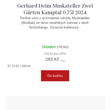
Gerhard Deim Muskateller Zwei
Gärten Kamptal 0,75l 2024
Perlivé víno z aromatické odrůdy Muskateller
(Muškát) ze dvou vinařských zahrad v okolí
Schönbergu. Výrazná květinová...
Skladem
(>6 ks)
234 Kč bez DPH
283 Kč
/ ks
Měrná
37,73 Kč / 100 ml
cena:
Do košíku