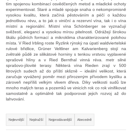
e
tím spojenou kombinací osvědčených metod a mladické ochoty
t
experimentovat. Staré a mladé spojuje snaha o nekompromisně
vysokou kvalitu, která začíná pěstováním a péčí o každou
e
jednotlivou révu, a to jak o viniční a rezervní vína, tak i o vína
n
místní a regionální. Místní vína Schönberger se vyznačují
svěžestí, elegancí a vysokou mírou pitelnosti. Odrážejí širokou
a
škálu půdních formací a mikroklima charakterizované polohou
místa. V Ried Irbling roste Ryzlink rýnský na úpatí waldviertelské
j
rulové břidlice, Grüner Veltliner am Kalvarienberg stojí na
zvětralé půdě ze silikátové horniny s tenkou vrstvou vyplavené
í
sprašové hlíny a v Ried Bernthal vinná réva. metr silné
t
sprašovo-jílovité terasy. Některá vína Rieden zrají v 500
litrových sudech až do příští sklizně – ideální velikost, která
?
zaručuje vyvážený poměr mezi přirozeným přívodem kyslíku a
zároveň nepříliš velkým vlivem dřeva. Díky velikosti sudů lze
mnoho malých teras a pozemků ve vinicích rok co rok vinifikovat
samostatně a optimálně tak podporovat jejich rozvoj až do
lahvování.
Hledat
Ř
Nejlevnější
Nejdražší
Nejprodávanější
Abecedně
a