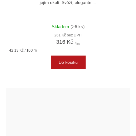
jejím okolí. Svěží, elegantní...
Skladem
(>6 ks)
261 Kč bez DPH
316 Kč
/ ks
Měrná
42,13 Kč / 100 ml
cena:
Do košíku