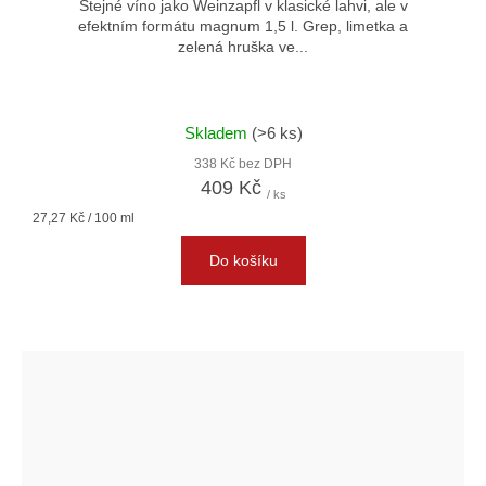
Stejné víno jako Weinzapfl v klasické lahvi, ale v
efektním formátu magnum 1,5 l. Grep, limetka a
zelená hruška ve...
Skladem
(>6 ks)
338 Kč bez DPH
409 Kč
/ ks
Měrná
27,27 Kč / 100 ml
cena:
Do košíku