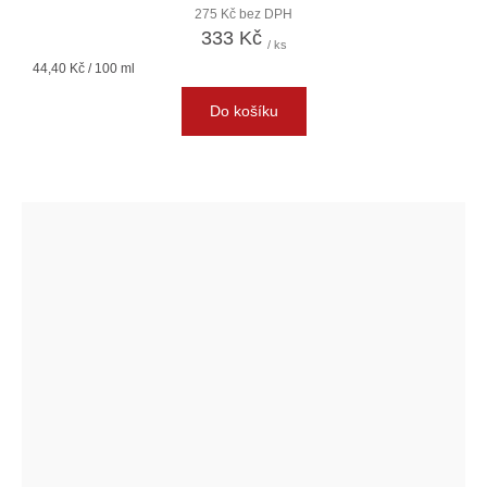
275 Kč bez DPH
333 Kč
/ ks
Měrná
44,40 Kč / 100 ml
cena:
Do košíku