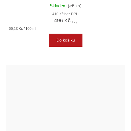
Skladem
(>6 ks)
410 Kč bez DPH
496 Kč
/ ks
Měrná
66,13 Kč / 100 ml
cena:
Do košíku