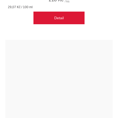
/ ks
Měrná
29,07 Kč / 100 ml
cena:
Detail