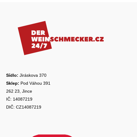
k
Z
y
á
v
ý
p
p
a
i
s
t
u
í
Sídlo:
Jiráskova 370
Sklep:
Pod Váhou 391
262 23, Jince
IČ: 14087219
DIČ: CZ14087219