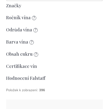
e
r
Značky
t
o
e
Ročník vína
?
d
n
u
Odrůda vína
a
?
k
j
Barva vína
?
t
í
ů
Obsah cukru
t
?
?
Certifikace vín
Hodnocení Falstaff
Položek k zobrazení:
396
Hledat
V