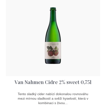
ý
D
p
o
p
i
o
s
r
u
p
č
r
u
j
o
e
d
m
e
u
k
t
Van Nahmen Cidre 2% sweet 0,75l
ů
Tento sladký cider nabízí dokonalou rovnováhu
mezi mírnou sladkostí a svěží kyselostí, která v
kombinaci s živou...