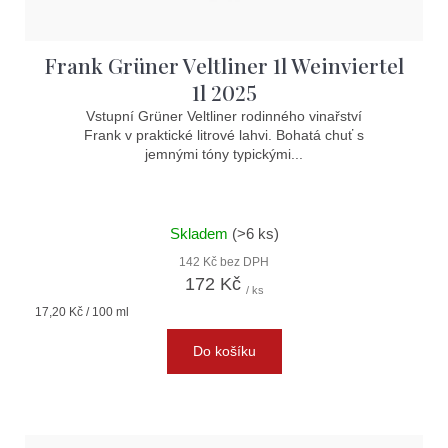
Frank Grüner Veltliner 1l Weinviertel
1l 2025
Vstupní Grüner Veltliner rodinného vinařství
Frank v praktické litrové lahvi. Bohatá chuť s
jemnými tóny typickými...
Skladem
(>6 ks)
142 Kč bez DPH
172 Kč
/ ks
Měrná
17,20 Kč / 100 ml
cena:
Do košíku