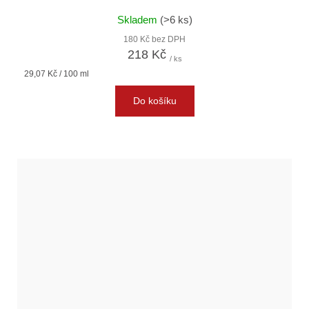
Skladem
(>6 ks)
180 Kč bez DPH
218 Kč
/ ks
Měrná
29,07 Kč / 100 ml
cena:
Do košíku