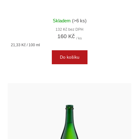
Skladem
(>6 ks)
132 Kč bez DPH
160 Kč
/ ks
Měrná
21,33 Kč / 100 ml
cena:
Do košíku