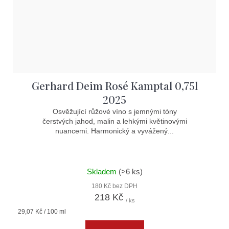
Gerhard Deim Rosé Kamptal 0,75l
2025
Osvěžující růžové víno s jemnými tóny
čerstvých jahod, malin a lehkými květinovými
nuancemi. Harmonický a vyvážený...
Skladem
(>6 ks)
180 Kč bez DPH
218 Kč
/ ks
Měrná
29,07 Kč / 100 ml
cena: