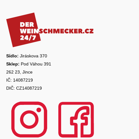
y
á
v
ý
p
p
a
i
s
t
u
í
Sídlo:
Jiráskova 370
Sklep:
Pod Váhou 391
262 23, Jince
IČ: 14087219
DIČ: CZ14087219