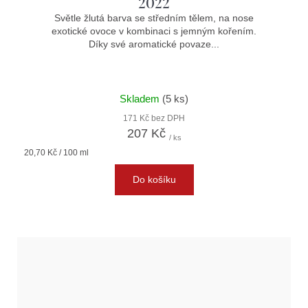
2022
Světle žlutá barva se středním tělem, na nose
exotické ovoce v kombinaci s jemným kořením.
Díky své aromatické povaze...
Skladem
(5 ks)
171 Kč bez DPH
207 Kč
/ ks
Měrná
20,70 Kč / 100 ml
cena:
Do košíku