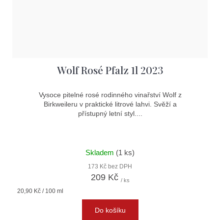
Wolf Rosé Pfalz 1l 2023
Vysoce pitelné rosé rodinného vinařství Wolf z
Birkweileru v praktické litrové lahvi. Svěží a
přístupný letní styl....
Skladem
(1 ks)
173 Kč bez DPH
209 Kč
/ ks
Měrná
20,90 Kč / 100 ml
cena:
Do košíku