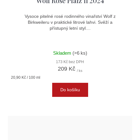
Wolf Rosé Pfalz 1l 2024
Vysoce pitelné rosé rodinného vinařství Wolf z
Birkweileru v praktické litrové lahvi. Svěží a
přístupný letní styl....
Skladem
(>6 ks)
173 Kč bez DPH
209 Kč
/ ks
Měrná
20,90 Kč / 100 ml
cena:
Do košíku