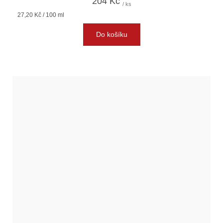
204 Kč
/ ks
Měrná
27,20 Kč / 100 ml
cena:
Do košíku