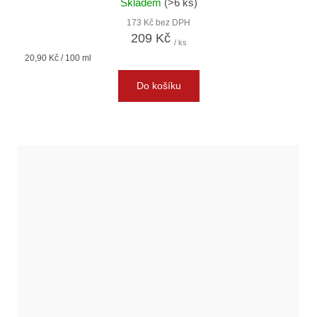
Skladem
(>6 ks)
173 Kč bez DPH
209 Kč
/ ks
Měrná
20,90 Kč / 100 ml
cena:
Do košíku