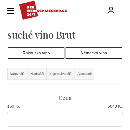
K
Hledat
Ná
Přihlá
o
Zpět
Zpět
š
í
suché víno Brut
ko
C
k
o
p
Rakouská vína
Německá vína
o
Ř
t
Nejlevnější
Nejdražší
Nejprodávanější
Abecedně
a
ř
z
e
Cena
e
b
159
Kč
5040
Kč
n
u
í
j
p