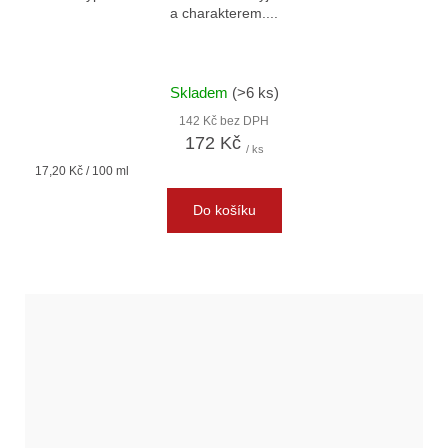
a charakterem....
Skladem
(>6 ks)
142 Kč bez DPH
172 Kč
/ ks
Měrná
17,20 Kč / 100 ml
cena:
Do košíku