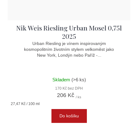
Nik Weis Riesling Urban Mosel 0,75l
2025
Urban Riesling je vínem inspirovaným
kosmopolitním životním stylem velkoměst jako
New York, Londýn nebo Paříž -...
Skladem
(>6 ks)
170 Kč bez DPH
206 Kč
/ ks
Měrná
27,47 Kč / 100 ml
cena:
Do košíku