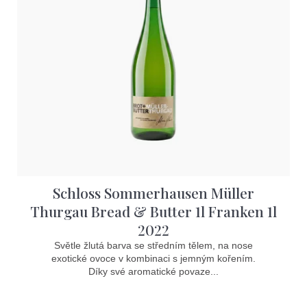
i
s
p
r
o
d
u
k
t
Schloss Sommerhausen Müller
ů
Thurgau Bread & Butter 1l Franken 1l
2022
Světle žlutá barva se středním tělem, na nose
exotické ovoce v kombinaci s jemným kořením.
Díky své aromatické povaze...