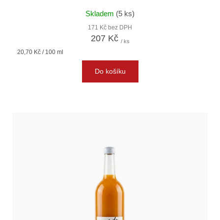
Skladem
(5 ks)
171 Kč bez DPH
207 Kč
/ ks
Měrná
20,70 Kč / 100 ml
cena:
Do košíku