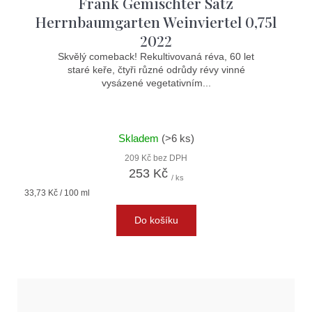
Frank Gemischter Satz
Herrnbaumgarten Weinviertel 0,75l
2022
Skvělý comeback! Rekultivovaná réva, 60 let
staré keře, čtyři různé odrůdy révy vinné
vysázené vegetativním...
Skladem
(>6 ks)
209 Kč bez DPH
253 Kč
/ ks
Měrná
33,73 Kč / 100 ml
cena:
Do košíku