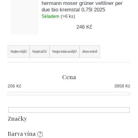
hermann moser grüner veltliner per
due bio kremstal 0,75l 2025
Skladem
(>6 ks)
246 Kč
Ř
Nejlevnější
Nejdražší
Nejprodávanější
Abecedně
a
z
Cena
e
206
Kč
3858
Kč
n
í
p
r
Značky
o
Barva vína
?