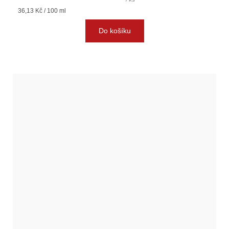
Měrná
36,13 Kč / 100 ml
cena:
Do košíku