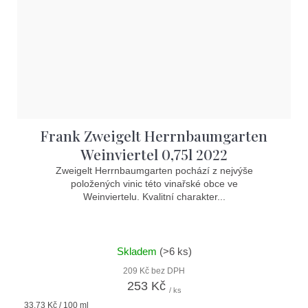
Frank Zweigelt Herrnbaumgarten
Weinviertel 0,75l 2022
Zweigelt Herrnbaumgarten pochází z nejvýše
položených vinic této vinařské obce ve
Weinviertelu. Kvalitní charakter...
Skladem
(>6 ks)
209 Kč bez DPH
253 Kč
/ ks
Měrná
33,73 Kč / 100 ml