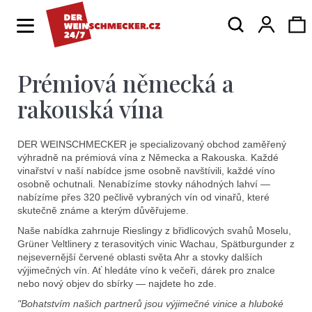
K
Hledat
Ná
Přihlá
o
Zpět
Zpět
š
í
Prémiová německá a
ko
C
k
o
rakouská vína
p
o
DER WEINSCHMECKER je specializovaný obchod zaměřený
výhradně na prémiová vína z Německa a Rakouska. Každé
t
vinařství v naší nabídce jsme osobně navštívili, každé víno
osobně ochutnali. Nenabízíme stovky náhodných lahví —
ř
nabízíme přes 320 pečlivě vybraných vín od vinařů, které
skutečně známe a kterým důvěřujeme.
e
Naše nabídka zahrnuje Rieslingy z břidlicových svahů Moselu,
b
Grüner Veltlinery z terasovitých vinic Wachau, Spätburgunder z
nejsevernější červené oblasti světa Ahr a stovky dalších
u
výjimečných vín. Ať hledáte víno k večeři, dárek pro znalce
j
nebo nový objev do sbírky — najdete ho zde.
"Bohatstvím našich partnerů jsou výjimečné vinice a hluboké