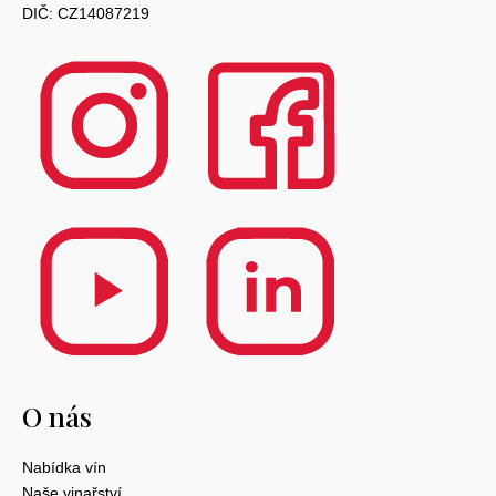
DIČ: CZ14087219
O nás
Nabídka vín
Naše vinařství