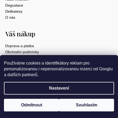
Degustace
Delikatesy
O nás
Váš nákup
Doprava a platba
Obchodní podmínky
Velkoobchod
Používáme cookies a identifikátory reklam pro
GDPR
personalizovanou i nepersonalizovanou inzerci od Googlu
a dalších partnerů.
Rychlé kontakty
Nastavení
Petr Zárybnický
777 590 609
Jan Boroš
Odmítnout
Souhlasím
602 170 700
sklep@derwe.cz