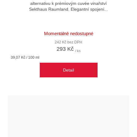
alternativu k prémiovým cuvée vinařství
Sekthaus Raumland. Elegantní spojení...
Momentálně nedostupné
242 Kč bez DPH
293 Kč
/ ks
Měrná
39,07 Kč / 100 ml
cena:
Detail