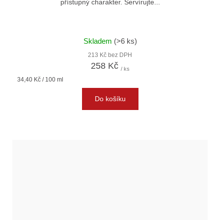
přístupný charakter. Servírujte...
Skladem
(>6 ks)
213 Kč bez DPH
258 Kč
/ ks
Měrná
34,40 Kč / 100 ml
cena:
Do košíku