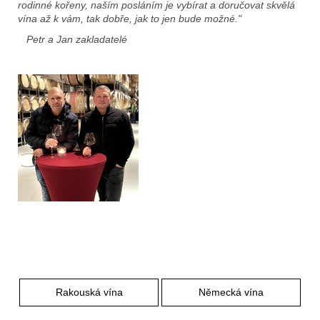
e
rodinné kořeny, naším posláním je vybírat a doručovat skvělá
t
vína až k vám, tak dobře, jak to jen bude možné."
e
Petr a Jan zakladatelé
n
a
j
í
t
?
Hledat
Rakouská vína
Německá vína