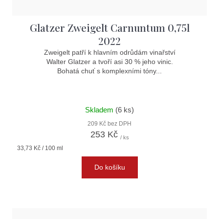
Glatzer Zweigelt Carnuntum 0,75l
2022
Zweigelt patří k hlavním odrůdám vinařství
Walter Glatzer a tvoří asi 30 % jeho vinic.
Bohatá chuť s komplexními tóny...
Skladem
(6 ks)
209 Kč bez DPH
253 Kč
/ ks
Měrná
33,73 Kč / 100 ml
cena:
Do košíku