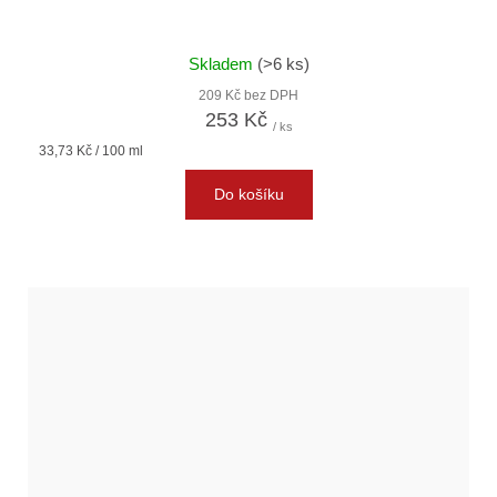
Skladem
(>6 ks)
209 Kč bez DPH
253 Kč
/ ks
Měrná
33,73 Kč / 100 ml
cena:
Do košíku