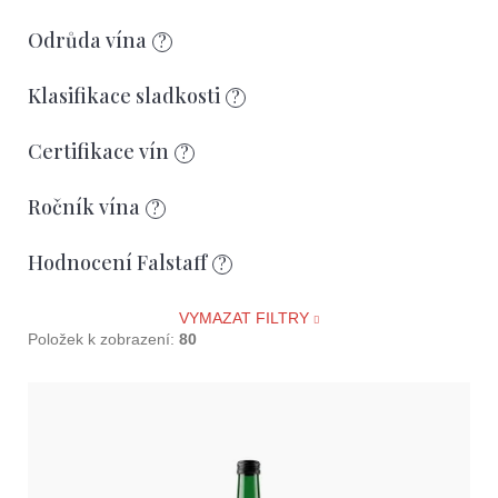
d
u
Odrůda vína
?
k
Klasifikace sladkosti
?
t
ů
Certifikace vín
?
Ročník vína
?
Hodnocení Falstaff
?
VYMAZAT FILTRY
Položek k zobrazení:
80
V
ý
p