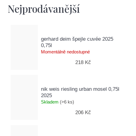
D
Nejprodávanější
o
p
o
r
u
gerhard deim špejle cuvée 2025
č
0,75l
u
Momentálně nedostupné
j
218 Kč
e
m
e
nik weis riesling urban mosel 0,75l
2025
Skladem
(>6 ks)
206 Kč