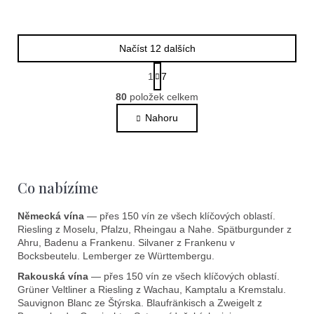
Načíst 12 dalších
S
1
7
t
O
r
80
položek celkem
v
á
l
Nahoru
n
k
á
o
d
v
a
á
c
Co nabízíme
n
í
í
p
Německá vína
— přes 150 vín ze všech klíčových oblastí.
r
Riesling z Moselu, Pfalzu, Rheingau a Nahe. Spätburgunder z
v
Ahru, Badenu a Frankenu. Silvaner z Frankenu v
k
Bocksbeutelu. Lemberger ze Württembergu.
y
Rakouská vína
— přes 150 vín ze všech klíčových oblastí.
v
Grüner Veltliner a Riesling z Wachau, Kamptalu a Kremstalu.
ý
Sauvignon Blanc ze Štýrska. Blaufränkisch a Zweigelt z