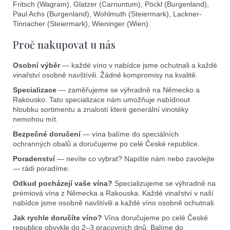
Fritsch (Wagram), Glatzer (Carnuntum), Pöckl (Burgenland),
Paul Achs (Burgenland), Wohlmuth (Steiermark), Lackner-
Tinnacher (Steiermark), Wieninger (Wien).
Proč nakupovat u nás
Osobní výběr
— každé víno v nabídce jsme ochutnali a každé
vinařství osobně navštívili. Žádné kompromisy na kvalitě.
Specializace
— zaměřujeme se výhradně na Německo a
Rakousko. Tato specializace nám umožňuje nabídnout
hloubku sortimentu a znalostí které generální vinotéky
nemohou mít.
Bezpečné doručení
— vína balíme do speciálních
ochranných obalů a doručujeme po celé České republice.
Poradenství
— nevíte co vybrat? Napište nám nebo zavolejte
— rádi poradíme.
Odkud pocházejí vaše vína?
Specializujeme se výhradně na
prémiová vína z Německa a Rakouska. Každé vinařství v naší
nabídce jsme osobně navštívili a každé víno osobně ochutnali.
Jak rychle doručíte víno?
Vína doručujeme po celé České
republice obvykle do 2–3 pracovních dnů. Balíme do