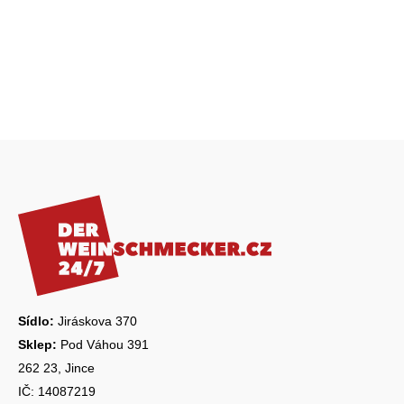
Z
á
p
a
t
í
Sídlo:
Jiráskova 370
Sklep:
Pod Váhou 391
262 23, Jince
IČ: 14087219