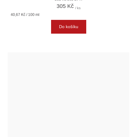
305 Kč
/ ks
Měrná
40,67 Kč / 100 ml
cena:
Do košíku