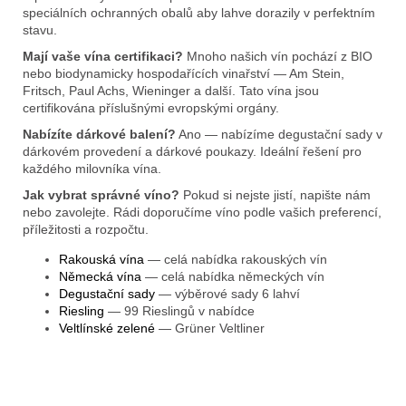
speciálních ochranných obalů aby lahve dorazily v perfektním
stavu.
Mají vaše vína certifikaci?
Mnoho našich vín pochází z BIO
nebo biodynamicky hospodařících vinařství — Am Stein,
Fritsch, Paul Achs, Wieninger a další. Tato vína jsou
certifikována příslušnými evropskými orgány.
Nabízíte dárkové balení?
Ano — nabízíme degustační sady v
dárkovém provedení a dárkové poukazy. Ideální řešení pro
každého milovníka vína.
Jak vybrat správné víno?
Pokud si nejste jistí, napište nám
nebo zavolejte. Rádi doporučíme víno podle vašich preferencí,
příležitosti a rozpočtu.
Rakouská vína
— celá nabídka rakouských vín
Německá vína
— celá nabídka německých vín
Degustační sady
— výběrové sady 6 lahví
Riesling
— 99 Rieslingů v nabídce
Veltlínské zelené
— Grüner Veltliner