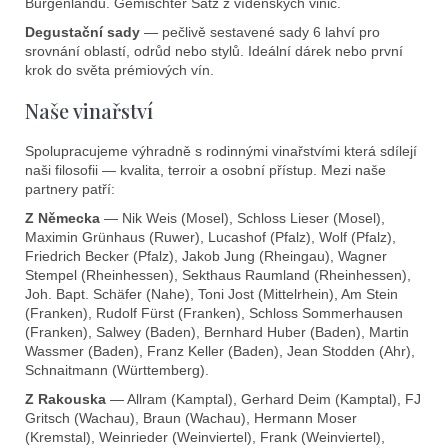
Burgenlandu. Gemischter Satz z vídeňských vinic.
p
i
Degustační sady
— pečlivě sestavené sady 6 lahví pro
s
srovnání oblastí, odrůd nebo stylů. Ideální dárek nebo první
krok do světa prémiových vín.
u
Naše vinařství
Spolupracujeme výhradně s rodinnými vinařstvími která sdílejí
naši filosofii — kvalita, terroir a osobní přístup. Mezi naše
partnery patří:
Z Německa
— Nik Weis (Mosel), Schloss Lieser (Mosel),
Maximin Grünhaus (Ruwer), Lucashof (Pfalz), Wolf (Pfalz),
Friedrich Becker (Pfalz), Jakob Jung (Rheingau), Wagner
Stempel (Rheinhessen), Sekthaus Raumland (Rheinhessen),
Joh. Bapt. Schäfer (Nahe), Toni Jost (Mittelrhein), Am Stein
(Franken), Rudolf Fürst (Franken), Schloss Sommerhausen
(Franken), Salwey (Baden), Bernhard Huber (Baden), Martin
Wassmer (Baden), Franz Keller (Baden), Jean Stodden (Ahr),
Schnaitmann (Württemberg).
Z Rakouska
— Allram (Kamptal), Gerhard Deim (Kamptal), FJ
Gritsch (Wachau), Braun (Wachau), Hermann Moser
(Kremstal), Weinrieder (Weinviertel), Frank (Weinviertel),