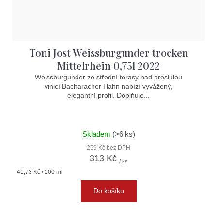
Toni Jost Weissburgunder trocken
Mittelrhein 0,75l 2022
Weissburgunder ze střední terasy nad proslulou
vinicí Bacharacher Hahn nabízí vyvážený,
elegantní profil. Doplňuje...
Skladem
(>6 ks)
259 Kč bez DPH
313 Kč
/ ks
Měrná
41,73 Kč / 100 ml
cena:
Do košíku