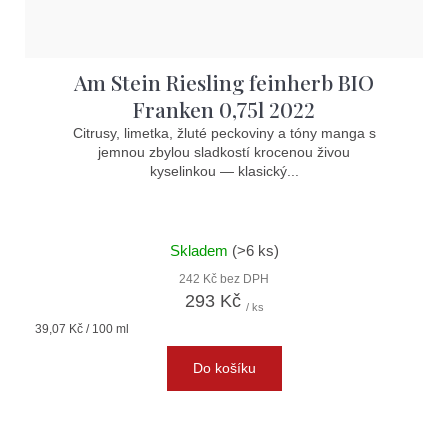
Am Stein Riesling feinherb BIO
Franken 0,75l 2022
Citrusy, limetka, žluté peckoviny a tóny manga s
jemnou zbylou sladkostí krocenou živou
kyselinkou — klasický...
Skladem
(>6 ks)
242 Kč bez DPH
293 Kč
/ ks
Měrná
39,07 Kč / 100 ml
cena:
Do košíku