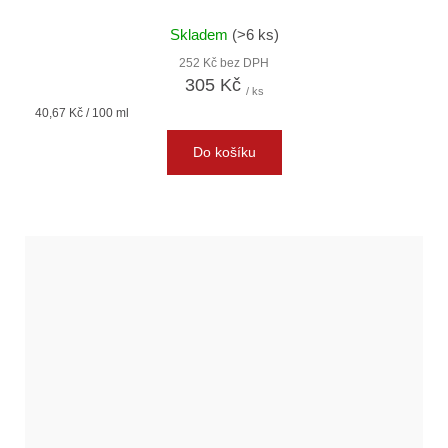
Skladem
(>6 ks)
252 Kč bez DPH
305 Kč
/ ks
Měrná
40,67 Kč / 100 ml
cena:
Do košíku