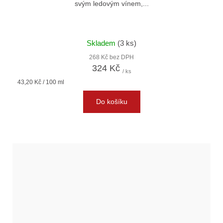
svým ledovým vínem,...
Skladem
(3 ks)
268 Kč bez DPH
324 Kč
/ ks
Měrná
43,20 Kč / 100 ml
cena:
Do košíku