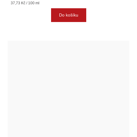
Měrná
37,73 Kč / 100 ml
cena:
Do košíku