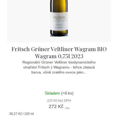
Fritsch Grüner Veltliner Wagram BIO
Wagram 0,75l 2023
Regionální Grüner Veltliner biodynamického
vinařství Fritsch z Wagramu - lehce zlatavá
barva, vůně zralého ovoce jako...
Skladem
(>6 ks)
225 Kč bez DPH
272 Kč
/ ks
Měrná
36,27 Kč / 100 ml
cena: