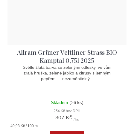
Allram Grüner Veltliner Strass BIO
Kamptal 0,75l 2025
Světle žlutá barva se zelenými odlesky, ve vůni
zralá hruška, zelené jablko a citrusy s jemným
pepřem — nezaměnitelný...
Skladem
(>6 ks)
254 Kč bez DPH
307 Kč
/ ks
Měrná
40,93 Kč / 100 ml
cena: