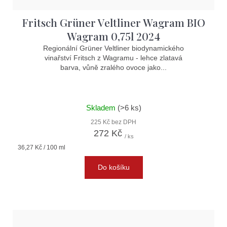
Fritsch Grüner Veltliner Wagram BIO
Wagram 0,75l 2024
Regionální Grüner Veltliner biodynamického
vinařství Fritsch z Wagramu - lehce zlatavá
barva, vůně zralého ovoce jako...
Skladem
(>6 ks)
225 Kč bez DPH
272 Kč
/ ks
Měrná
36,27 Kč / 100 ml
cena:
Do košíku