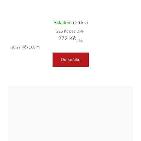
Skladem
(>6 ks)
225 Kč bez DPH
272 Kč
/ ks
Měrná
36,27 Kč / 100 ml
cena:
Do košíku