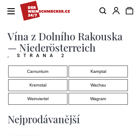
K
Hledat
Ná
Přihlá
o
Zpět
Zpět
š
í
Vína z Dolního Rakouska
ko
C
k
o
— Niederösterreich
p
, STRANA 2
o
Carnuntum
Kamptal
t
ř
Kremstal
Wachau
e
Weinviertel
Wagram
b
u
Nejprodávanější
j