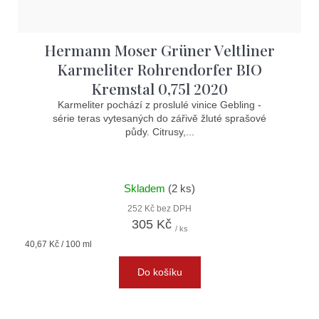
Hermann Moser Grüner Veltliner
Karmeliter Rohrendorfer BIO
Kremstal 0,75l 2020
Karmeliter pochází z proslulé vinice Gebling -
série teras vytesaných do zářivě žluté sprašové
půdy. Citrusy,...
Skladem
(2 ks)
252 Kč bez DPH
305 Kč
/ ks
Měrná
40,67 Kč / 100 ml
cena:
Do košíku