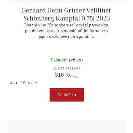
Gerhard Deim Grüner Veltliner
Schönberg Kamptal 0,75l 2023
Obecní víno "Schönberger" odráží pánvovitou
polohu vesnice a rozmanité půdní formace v
jejím okolí. Svěží, elegantní...
Skladem
(>6 ks)
261 Kč bez DPH
316 Kč
/ ks
Měrná
42,13 Kč / 100 ml
cena:
Do košíku