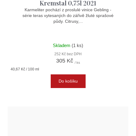
Kremstal 0,75l 2021
Karmeliter pochází z proslulé vinice Gebling -
série teras vytesaných do zářivě žluté sprašové
půdy. Citrusy,...
Skladem
(1 ks)
252 Kč bez DPH
305 Kč
/ ks
Měrná
40,67 Kč / 100 ml
cena:
Do košíku