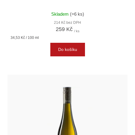
Skladem
(>6 ks)
214 Kč bez DPH
259 Kč
/ ks
Měrná
34,53 Kč / 100 ml
cena:
Do košíku