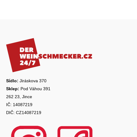
r
v
k
Z
y
á
v
ý
p
p
a
i
s
t
u
í
Sídlo:
Jiráskova 370
Sklep:
Pod Váhou 391
262 23, Jince
IČ: 14087219
DIČ: CZ14087219