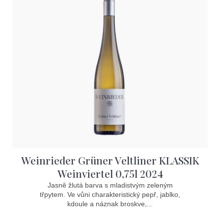
p
t
i
ů
s
p
r
o
d
u
k
t
Weinrieder Grüner Veltliner KLASSIK
ů
Weinviertel 0,75l 2024
Jasně žlutá barva s mladistvým zeleným
třpytem. Ve vůni charakteristický pepř, jablko,
kdoule a náznak broskve,...