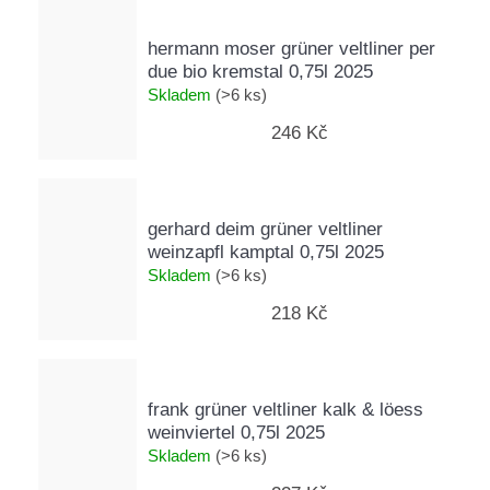
e
t
hermann moser grüner veltliner per
e
due bio kremstal 0,75l 2025
Skladem
(>6 ks)
n
246 Kč
a
j
í
gerhard deim grüner veltliner
t
weinzapfl kamptal 0,75l 2025
Skladem
(>6 ks)
?
218 Kč
frank grüner veltliner kalk & löess
Hledat
weinviertel 0,75l 2025
Skladem
(>6 ks)