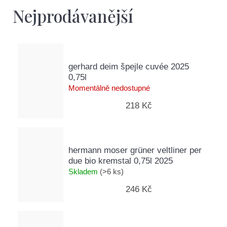
D
Nejprodávanější
o
p
o
r
u
gerhard deim špejle cuvée 2025
č
0,75l
u
Momentálně nedostupné
j
218 Kč
e
m
e
hermann moser grüner veltliner per
due bio kremstal 0,75l 2025
Skladem
(>6 ks)
246 Kč