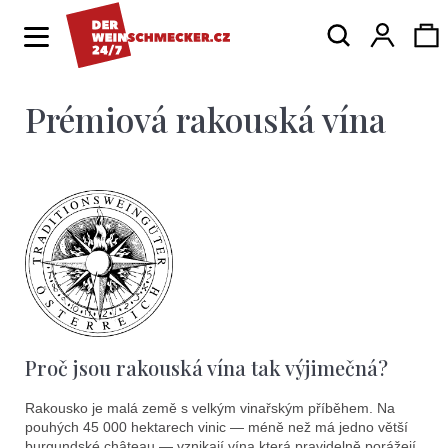
K
Hledat
Ná
Přihlá
o
Zpět
Zpět
š
í
Prémiová rakouská vína
ko
C
k
o
p
o
t
ř
e
b
Proč jsou rakouská vína tak výjimečná?
u
j
Rakousko je malá země s velkým vinařským příběhem. Na
pouhých 45 000 hektarech vinic — méně než má jedno větší
burgundské château — vznikají vína která pravidelně porážejí