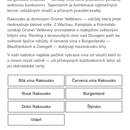
e
světovou konkurenci. Tajemstvím je kombinace výjimečných
t
terroir, odvážných vinařů a přísných pravidel kvality.
e
Rakousko je domovem Grüner Veltlineru — odrůdy která jinde
nedosahuje takové výše. Z Wachau, Kamptalu a Kremstalu
n
vznikají Grüner Veltlinery srovnatelné s nejlepšími světovými
a
bílými víny. Riesling z terasovitých vinic nad Dunajem patří ke
světové špičce odrůdy. A červená vína z Burgenlandu —
j
Blaufränkisch a Zweigelt — dobývají mezinárodní trhy.
í
V naší nabídce najdete pečlivě vybraná vína od vinařů kteří to
s vínem myslí vážně — od přístupných každodenních lahví až
t
po sběratelské rarity.
?
Bílá vína Rakousko
Červená vína Rakousko
Rosé Rakousko
Burgenland
Dolní Rakousko
Štýrsko
Hledat
Vídeň