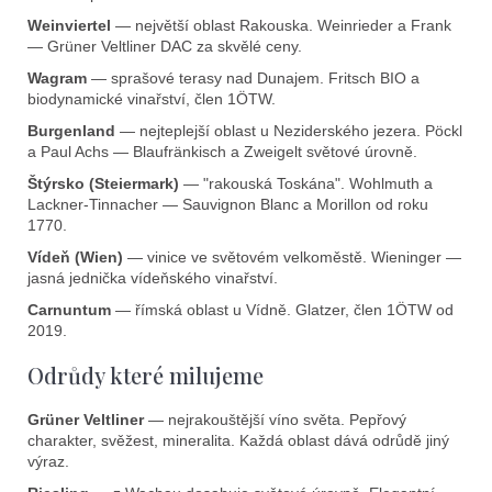
Weinviertel
— největší oblast Rakouska. Weinrieder a Frank
— Grüner Veltliner DAC za skvělé ceny.
Wagram
— sprašové terasy nad Dunajem. Fritsch BIO a
biodynamické vinařství, člen 1ÖTW.
Burgenland
— nejteplejší oblast u Neziderského jezera. Pöckl
a Paul Achs — Blaufränkisch a Zweigelt světové úrovně.
Štýrsko (Steiermark)
— "rakouská Toskána". Wohlmuth a
Lackner-Tinnacher — Sauvignon Blanc a Morillon od roku
1770.
Vídeň (Wien)
— vinice ve světovém velkoměstě. Wieninger —
jasná jednička vídeňského vinařství.
Carnuntum
— římská oblast u Vídně. Glatzer, člen 1ÖTW od
2019.
Odrůdy které milujeme
Grüner Veltliner
— nejrakouštější víno světa. Pepřový
charakter, svěžest, mineralita. Každá oblast dává odrůdě jiný
výraz.