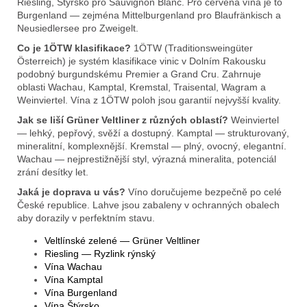
Riesling, Štýrsko pro Sauvignon Blanc. Pro červená vína je to
Burgenland — zejména Mittelburgenland pro Blaufränkisch a
Neusiedlersee pro Zweigelt.
Co je 1ÖTW klasifikace?
1ÖTW (Traditionsweingüter
Österreich) je systém klasifikace vinic v Dolním Rakousku
podobný burgundskému Premier a Grand Cru. Zahrnuje
oblasti Wachau, Kamptal, Kremstal, Traisental, Wagram a
Weinviertel. Vína z 1ÖTW poloh jsou garantií nejvyšší kvality.
Jak se liší Grüner Veltliner z různých oblastí?
Weinviertel
— lehký, pepřový, svěží a dostupný. Kamptal — strukturovaný,
mineralitní, komplexnější. Kremstal — plný, ovocný, elegantní.
Wachau — nejprestižnější styl, výrazná mineralita, potenciál
zrání desítky let.
Jaká je doprava u vás?
Víno doručujeme bezpečně po celé
České republice. Lahve jsou zabaleny v ochranných obalech
aby dorazily v perfektním stavu.
Veltlínské zelené — Grüner Veltliner
Riesling — Ryzlink rýnský
Vína Wachau
Vína Kamptal
Vína Burgenland
Vína Štýrsko