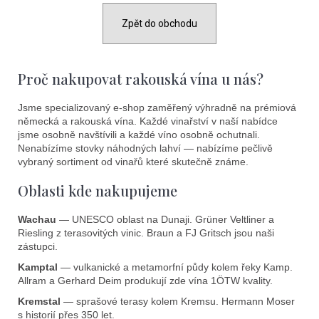
Zpět do obchodu
Proč nakupovat rakouská vína u nás?
Jsme specializovaný e-shop zaměřený výhradně na prémiová
německá a rakouská vína. Každé vinařství v naší nabídce
jsme osobně navštívili a každé víno osobně ochutnali.
Nenabízíme stovky náhodných lahví — nabízíme pečlivě
vybraný sortiment od vinařů které skutečně známe.
Oblasti kde nakupujeme
Wachau
— UNESCO oblast na Dunaji. Grüner Veltliner a
Riesling z terasovitých vinic. Braun a FJ Gritsch jsou naši
zástupci.
Kamptal
— vulkanické a metamorfní půdy kolem řeky Kamp.
Allram a Gerhard Deim produkují zde vína 1ÖTW kvality.
Kremstal
— sprašové terasy kolem Kremsu. Hermann Moser
s historií přes 350 let.