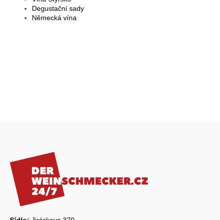
Degustační sady
Německá vína
Z
á
p
a
t
í