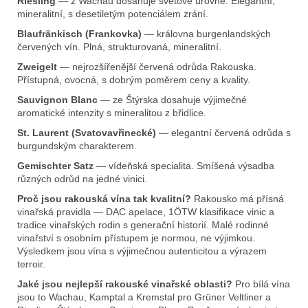
Riesling
— z Wachau dosahuje světové úrovně. Elegantní,
mineralitní, s desetiletým potenciálem zrání.
Blaufränkisch (Frankovka)
— královna burgenlandských
červených vín. Plná, strukturovaná, mineralitní.
Zweigelt
— nejrozšířenější červená odrůda Rakouska.
Přístupná, ovocná, s dobrým poměrem ceny a kvality.
Sauvignon Blanc
— ze Štýrska dosahuje výjimečné
aromatické intenzity s mineralitou z břidlice.
St. Laurent (Svatovavřinecké)
— elegantní červená odrůda s
burgundským charakterem.
Gemischter Satz
— vídeňská specialita. Smíšená výsadba
různých odrůd na jedné vinici.
Proč jsou rakouská vína tak kvalitní?
Rakousko má přísná
vinařská pravidla — DAC apelace, 1ÖTW klasifikace vinic a
tradice vinařských rodin s generační historií. Malé rodinné
vinařství s osobním přístupem je normou, ne výjimkou.
Výsledkem jsou vína s výjimečnou autenticitou a výrazem
terroir.
Jaké jsou nejlepší rakouské vinařské oblasti?
Pro bílá vína
jsou to Wachau, Kamptal a Kremstal pro Grüner Veltliner a