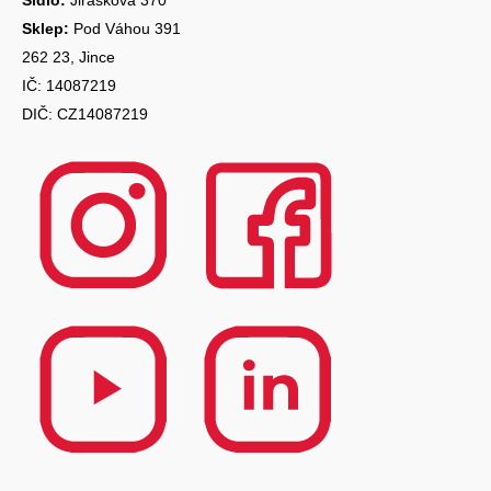
Sídlo:
Jiráskova 370
Sklep:
Pod Váhou 391
262 23, Jince
IČ: 14087219
DIČ: CZ14087219