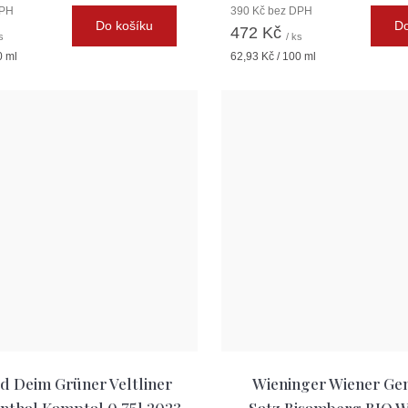
DPH
390 Kč bez DPH
Do košíku
Do
472 Kč
s
/ ks
Měrná
0 ml
62,93 Kč / 100 ml
cena:
d Deim Grüner Veltliner
Wieninger Wiener Ge