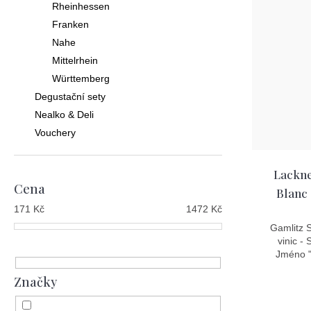
í
Rheinhessen
i
Franken
p
s
Nahe
r
p
Mittelrhein
o
Württemberg
r
Degustační sety
d
o
Nealko & Deli
u
d
Vouchery
k
u
t
k
Lackne
Cena
ů
Blanc
t
171
Kč
1472
Kč
ů
Gamlitz S
vinic -
Jméno "
Značky