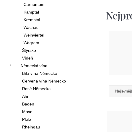
í
Carnuntum
p
Nejpr
Kamptal
Kremstal
a
Wachau
n
Weinviertel
e
Wagram
l
Štýrsko
Vídeň
Německá vína
Bílá vína Německo
Červená vína Německo
Ř
Rosé Německo
Nejlevněj
a
Ahr
Baden
z
V
Mosel
e
ý
Pfalz
n
p
Rheingau