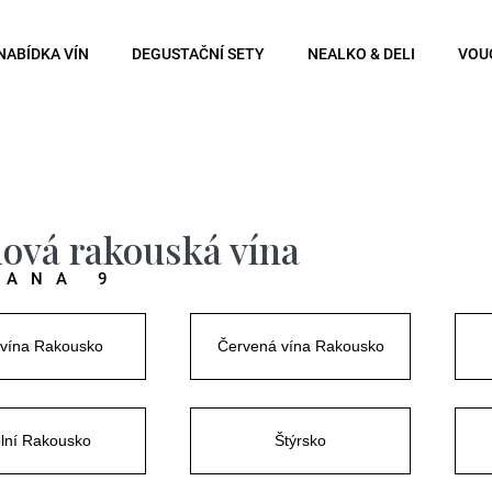
NABÍDKA VÍN
DEGUSTAČNÍ SETY
NEALKO & DELI
VOU
Co potřebujete najít?
Hledat
ová rakouská vína
RANA 9
Doporučujeme
 vína Rakousko
Červená vína Rakousko
lní Rakousko
Štýrsko