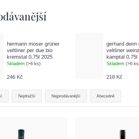
odávanější
hermann moser grüner
gerhard deim 
veltliner per due bio
veltliner wein
kremstal 0,75l 2025
kamptal 0,75l
Skladem
(>6 ks)
Skladem
(>6 ks
246 Kč
218 Kč
ší
Nejdražší
Nejprodávanější
Abecedně