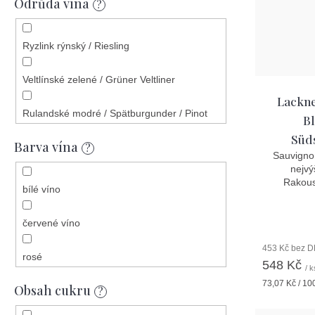
Odrůda vína
2023
?
2018
Ryzlink rýnský / Riesling
2019
Veltlínské zelené / Grüner Veltliner
Lackne
2017
Rulandské modré / Spätburgunder / Pinot
Bl
Noir
Süds
2024
Barva vína
?
Sauvignon
Sauvignon Blanc
nejvý
2025
Rakous
bílé víno
Zweigeltrebe / Zweigelt
červené víno
Chardonnay
453 Kč bez 
rosé
Rulandské bílé / Weissburgunder / Pinot
548 Kč
/ k
Blanc
Měrná
73,07 Kč / 10
Obsah cukru
červerné víno
?
cena:
Frankovka / Blaufränkisch