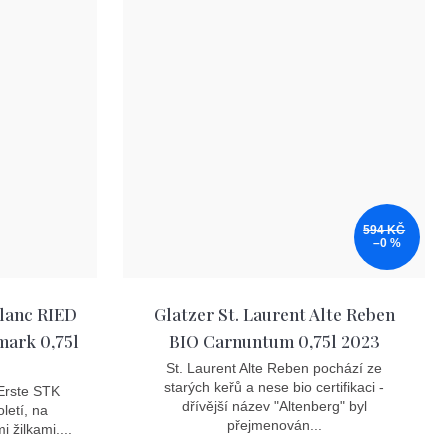
594 KČ
–0 %
lanc RIED
Glatzer St. Laurent Alte Reben
ark 0,75l
BIO Carnuntum 0,75l 2023
St. Laurent Alte Reben pochází ze
starých keřů a nese bio certifikaci -
 Erste STK
dřívější název "Altenberg" byl
letí, na
přejmenován...
 žilkami....