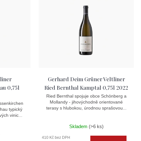
liner
Gerhard Deim Grüner Veltliner
au 0,75l
Ried Bernthal Kamptal 0,75l 2022
Ried Bernthal spojuje obce Schönberg a
Mollandy - jihovýchodně orientované
ssenkirchen
terasy s hlubokou, úrodnou sprašovou...
chau typický
ých vinic...
Skladem
(>6 ks)
)
410 Kč bez DPH