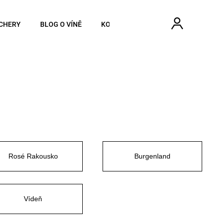
Hledat
Náku
Přihlášen
CHERY
BLOG O VÍNĚ
KONTAKTY
koší
Rosé Rakousko
Burgenland
Vídeň