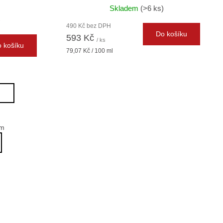
Skladem
(>6 ks)
)
490 Kč bez DPH
Do košíku
593 Kč
/ ks
 košíku
Měrná
79,07 Kč / 100 ml
cena:
h
em