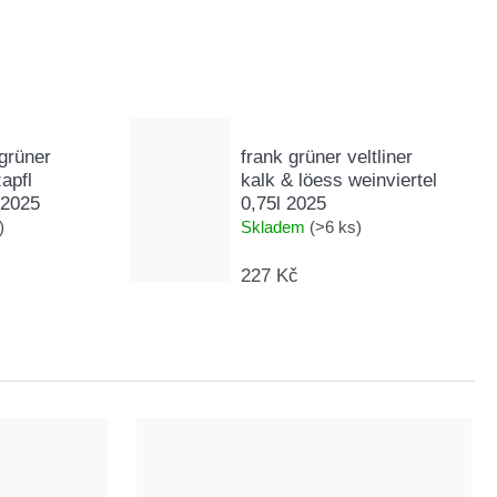
grüner
frank grüner veltliner
zapfl
kalk & löess weinviertel
 2025
0,75l 2025
)
Skladem
(>6 ks)
227 Kč