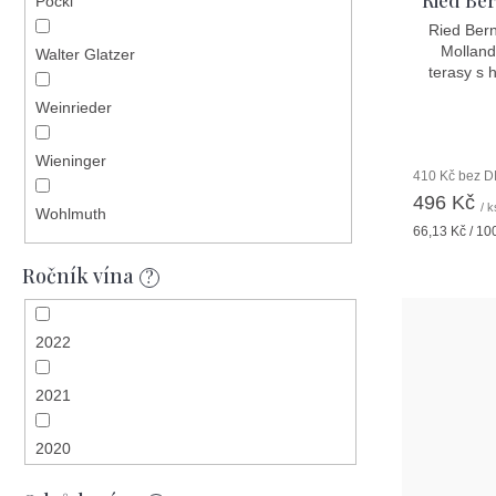
Ried Ber
Pöckl
Ried Bern
Molland
Walter Glatzer
terasy s 
Weinrieder
Wieninger
410 Kč bez 
496 Kč
/ k
Wohlmuth
Měrná
66,13 Kč / 10
cena:
Ročník vína
?
2022
2021
2020