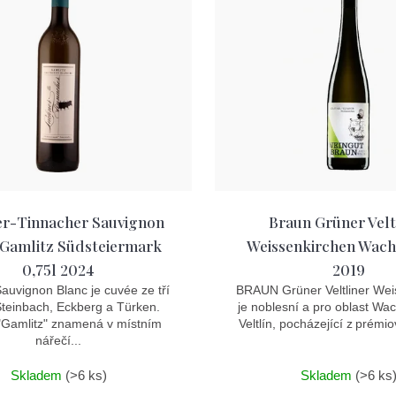
r-Tinnacher Sauvignon
Braun Grüner Velt
 Gamlitz Südsteiermark
Weissenkirchen Wach
0,75l 2024
2019
auvignon Blanc je cuvée ze tří
BRAUN Grüner Veltliner Wei
 Steinbach, Eckberg a Türken.
je noblesní a pro oblast Wa
Gamlitz" znamená v místním
Veltlín, pocházející z prémiov
nářečí...
Skladem
(>6 ks)
Skladem
(>6 ks