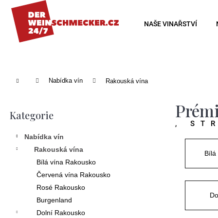
K
o
Zpět
Zpět
NAŠE VINAŘSTVÍ
š
do
do
í
obchodu
obchodu
k
Domů
Nabídka vín
Rakouská vína
P
Prémi
o
Kategorie
Přeskočit
, ST
s
kategorie
Nabídka vín
t
Rakouská vína
Bílá
r
Bílá vína Rakousko
a
Červená vína Rakousko
n
Rosé Rakousko
Do
Burgenland
n
Dolní Rakousko