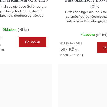
nthal Kamptal 0,75l 2023
Satz Bisamberg BIO W
2023
thal spojuje obce Schönberg a
y - jihovýchodně orientované
Fritz Wieninger dlouhá léta s
hlubokou, úrodnou sprašovou...
se směsí odrůd (Gemischte
vídeňském Bisambergu, kte
Skladem
(>6 ks)
Skladem
(>6 ks
DPH
Do košíku
419 Kč bez DPH
s
Do
507 Kč
0 ml
/ ks
Měrná
67,60 Kč / 100 ml
cena: