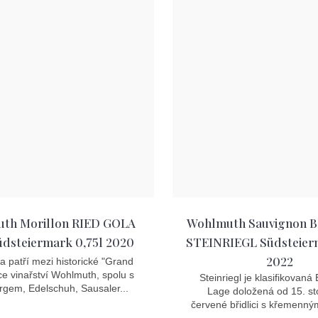
th Morillon RIED GOLA
Wohlmuth Sauvignon B
dsteiermark 0,75l 2020
STEINRIEGL Südsteierm
2022
a patří mezi historické "Grand
ce vinařství Wohlmuth, spolu s
Steinriegl je klasifikovaná
rgem, Edelschuh, Sausaler...
Lage doložená od 15. sto
červené břidlici s křemennými