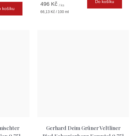
Do košíku
496 Kč
/ ks
 košíku
Měrná
66,13 Kč / 100 ml
cena:
mischter
Gerhard Deim Grüner Veltliner