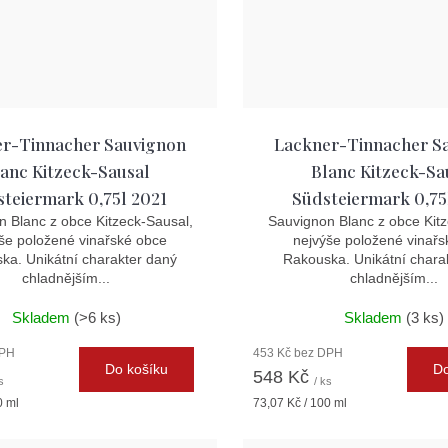
r-Tinnacher Sauvignon
Lackner-Tinnacher S
anc Kitzeck-Sausal
Blanc Kitzeck-Sa
teiermark 0,75l 2021
Südsteiermark 0,75
 Blanc z obce Kitzeck-Sausal,
Sauvignon Blanc z obce Kitz
še položené vinařské obce
nejvýše položené vinařs
ka. Unikátní charakter daný
Rakouska. Unikátní chara
chladnějším...
chladnějším...
Skladem
(>6 ks)
Skladem
(3 ks)
DPH
453 Kč bez DPH
Do košíku
Do
548 Kč
s
/ ks
Měrná
0 ml
73,07 Kč / 100 ml
cena: