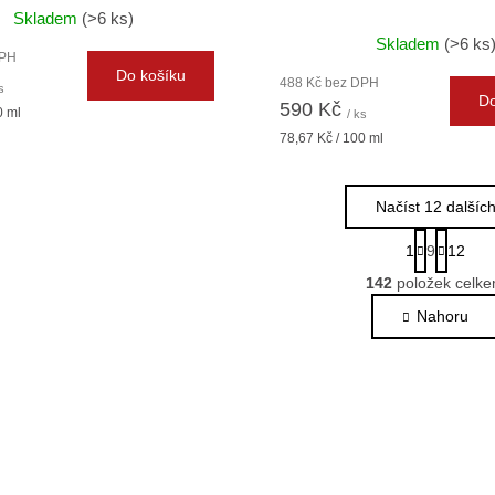
Skladem
(>6 ks)
Skladem
(>6 ks
DPH
Do košíku
488 Kč bez DPH
s
Do
590 Kč
0 ml
/ ks
Měrná
78,67 Kč / 100 ml
cena:
Načíst 12 dalšíc
S
1
9
12
t
O
r
142
položek celk
v
á
l
Nahoru
n
k
á
o
d
v
a
á
c
n
í
í
p
r