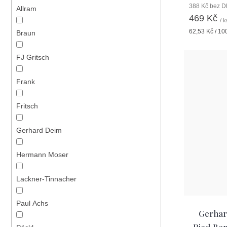
388 Kč bez 
Allram
469 Kč
/ k
Měrná
62,53 Kč / 10
Braun
cena:
FJ Gritsch
Frank
Fritsch
Gerhard Deim
Hermann Moser
Lackner-Tinnacher
Paul Achs
Gerhar