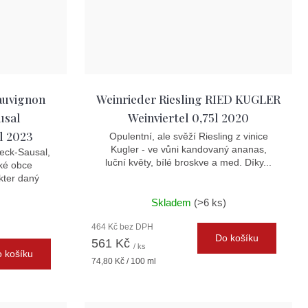
auvignon
Weinrieder Riesling RIED KUGLER
usal
Weinviertel 0,75l 2020
l 2023
Opulentní, ale svěží Riesling z vinice
Kugler - ve vůni kandovaný ananas,
eck-Sausal,
luční květy, bílé broskve a med. Díky...
ké obce
kter daný
Skladem
(>6 ks)
464 Kč bez DPH
Do košíku
561 Kč
/ ks
 košíku
Měrná
74,80 Kč / 100 ml
cena: