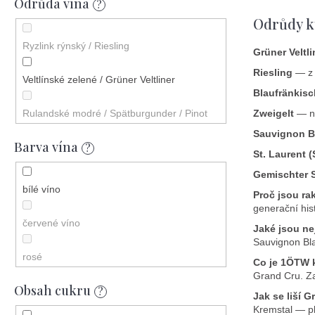
Odrůda vína
2023
?
Odrůdy k
2018
Ryzlink rýnský / Riesling
Grüner Veltli
2019
Riesling
— z 
Veltlínské zelené / Grüner Veltliner
Blaufränkisc
2017
Rulandské modré / Spätburgunder / Pinot
Zweigelt
— ne
Noir
Sauvignon B
2024
Barva vína
?
St. Laurent 
Sauvignon Blanc
2025
Gemischter 
bílé víno
Zweigeltrebe / Zweigelt
Proč jsou ra
generační his
červené víno
Chardonnay
Jaké jsou ne
Sauvignon Bla
rosé
Rulandské bílé / Weissburgunder / Pinot
Co je 1ÖTW k
Blanc
Grand Cru. Za
Obsah cukru
červerné víno
?
Jak se liší G
Frankovka / Blaufränkisch
Kremstal — pln