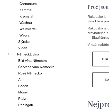
í
Carnuntum
Proč jsou
p
Kamptal
Kremstal
Rakousko je 
a
vína která pr
Wachau
n
Rakousko je d
Weinviertel
srovnatelné s
e
Wagram
— Blaufränkis
l
Štýrsko
V naší nabídc
Vídeň
Německá vína
Bílá
Bílá vína Německo
Červená vína Německo
Rosé Německo
Ahr
Do
Baden
Mosel
Pfalz
Nejpr
Rheingau