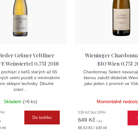
ieder Grüner Veltliner
Wieninger Chardonna
 Weinviertel 0,75l 2018
BIO Wien 0,75l 2
pochází z keřů starých až 65
Chardonnay Select navazuje 
zených velmi pozdě s minimálním
kterou založil dědeček Wien
m sklepní techniky. Dlouhé
jako jeden z prvních ve Vídn
zrání...
Skladem
(>6 ks)
Momentálně nedost
DPH
536 Kč bez DPH
Do košíku
649 Kč
s
/ ks
Měrná
0 ml
86,53 Kč / 100 ml
cena: