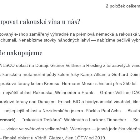
2
položek celke
O
v
upovat rakouská vína u nás?
l
á
zovaný e-shop zaměřený výhradně na prémiová německá a rakouská vína
d
chutnali. Nenabízíme stovky náhodných lahví — nabízíme pečlivě vybr
a
c
kde nakupujeme
í
p
SCO oblast na Dunaji. Grüner Veltliner a Riesling z terasovitých vinic
r
lkanické a metamorfní půdy kolem řeky Kamp. Allram a Gerhard Deim 
v
k
rašové terasy kolem Kremsu. Hermann Moser s historií přes 350 let.
y
 největší oblast Rakouska. Weinrieder a Frank — Grüner Veltliner DAC
v
ašové terasy nad Dunajem. Fritsch BIO a biodynamické vinařství, čl
ý
p
 nejteplejší oblast u Neziderského jezera. Pöckl a Paul Achs — Blaufr
i
iermark)
— "rakouská Toskána". Wohlmuth a Lackner-Tinnacher — Sauv
s
— vinice ve světovém velkoměstě. Wieninger — jasná jednička vídeňsk
u
 římská oblast u Vídně. Glatzer, člen 1ÖTW od 2019.