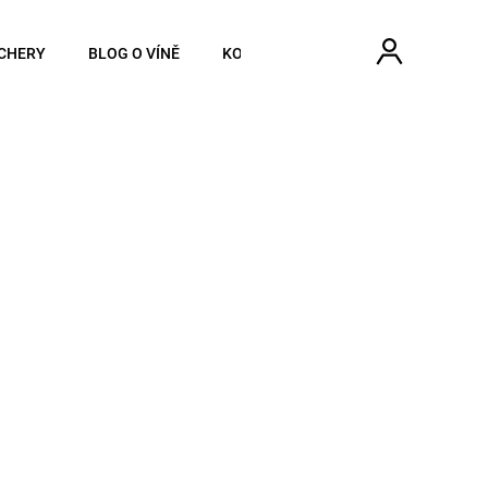
Hledat
Náku
Přihlášen
CHERY
BLOG O VÍNĚ
KONTAKTY
koší