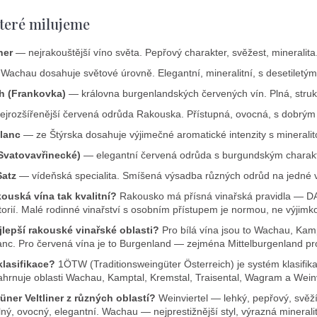
teré milujeme
ner
— nejrakouštější víno světa. Pepřový charakter, svěžest, mineralita
Wachau dosahuje světové úrovně. Elegantní, mineralitní, s desetiletým
h (Frankovka)
— královna burgenlandských červených vín. Plná, strukt
jrozšířenější červená odrůda Rakouska. Přístupná, ovocná, s dobrým
lanc
— ze Štýrska dosahuje výjimečné aromatické intenzity s mineralito
(Svatovavřinecké)
— elegantní červená odrůda s burgundským charak
Satz
— vídeňská specialita. Smíšená výsadba různých odrůd na jedné vi
kouská vína tak kvalitní?
Rakousko má přísná vinařská pravidla — DAC
torií. Malé rodinné vinařství s osobním přístupem je normou, ne výjimko
jlepší rakouské vinařské oblasti?
Pro bílá vína jsou to Wachau, Kampt
nc. Pro červená vína je to Burgenland — zejména Mittelburgenland pro
lasifikace?
1ÖTW (Traditionsweingüter Österreich) je systém klasif
hrnuje oblasti Wachau, Kamptal, Kremstal, Traisental, Wagram a Weinvie
rüner Veltliner z různých oblastí?
Weinviertel — lehký, pepřový, svěží
ý, ovocný, elegantní. Wachau — nejprestižnější styl, výrazná mineralita