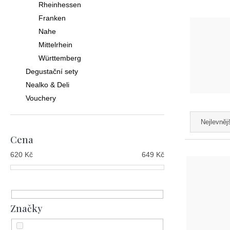
Rheinhessen
Franken
Nahe
Mittelrhein
Württemberg
Degustační sety
Nealko & Deli
Vouchery
Ř
Nejlevněj
a
Cena
z
V
620
Kč
649
Kč
e
ý
n
p
í
i
Značky
p
s