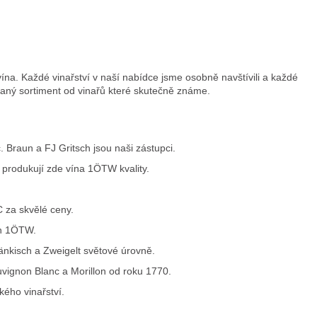
m
. Každé vinařství v naší nabídce jsme osobně navštívili a každé
aný sortiment od vinařů které skutečně známe.
. Braun a FJ Gritsch jsou naši zástupci.
produkují zde vína 1ÖTW kvality.
 za skvělé ceny.
en 1ÖTW.
änkisch a Zweigelt světové úrovně.
ignon Blanc a Morillon od roku 1770.
ého vinařství.