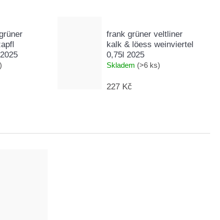
grüner
frank grüner veltliner
zapfl
kalk & löess weinviertel
 2025
0,75l 2025
)
Skladem
(>6 ks)
227 Kč