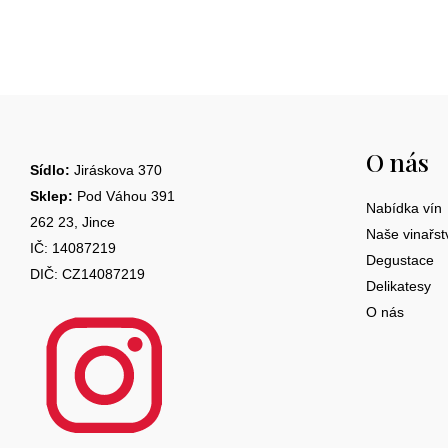
Cuvée odrůd
Veltlínské červené, Roter Veltliner
Z
Veltlínské červené / Roter Veltliner
á
Muskateller / Sauvignon Blanc 50:50
O nás
p
Sídlo:
Jiráskova 370
Zweigelt, Cabernet Sauvignon
a
Sklep:
Pod Váhou 391
Nabídka vín
262 23, Jince
t
Naše vinařst
IČ: 14087219
Degustace
í
DIČ: CZ14087219
Delikatesy
O nás