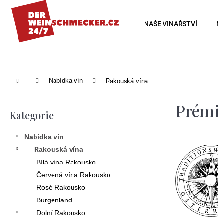
K
o
Zpět
Zpět
NAŠE VINAŘSTVÍ
š
do
do
í
obchodu
obchodu
k
Domů
Nabídka vín
Rakouská vína
P
Prémi
o
Kategorie
Přeskočit
s
kategorie
Nabídka vín
t
Rakouská vína
r
Bílá vína Rakousko
a
Červená vína Rakousko
n
Rosé Rakousko
Burgenland
n
Dolní Rakousko