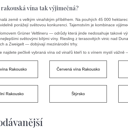
 rakouská vína tak výjimečná?
malá země s velkým vinařským příběhem. Na pouhých 45 000 hektarech
avidelně porážejí světovou konkurenci. Tajemstvím je kombinace výjimečn
omovem Grüner Veltlineru — odrůdy která jinde nedosahuje takové výš
 nejlepšími světovými bílými víny. Riesling z terasovitých vinic nad Du
ch a Zweigelt — dobývají mezinárodní trhy.
e najdete pečlivě vybraná vína od vinařů kteří to s vínem myslí vážně 
 vína Rakousko
Červená vína Rakousko
lní Rakousko
Štýrsko
odávanější