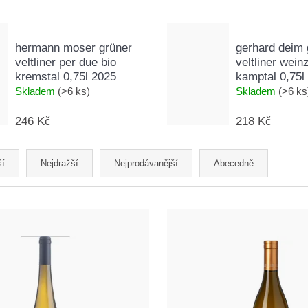
hermann moser grüner
gerhard deim 
veltliner per due bio
veltliner wein
kremstal 0,75l 2025
kamptal 0,75l
Skladem
(>6 ks)
Skladem
(>6 ks
246 Kč
218 Kč
ší
Nejdražší
Nejprodávanější
Abecedně