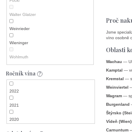
Pöckl
Walter Glatzer
Proč nak
Weinrieder
Jsme speciali
víno osobně o
Wieninger
Oblasti 
Wohlmuth
Wachau
— UNE
Kamptal
— vu
Ročník vína
?
Kremstal
— sp
Weinviertel
—
2022
Wagram
— spr
Burgenland
—
2021
Štýrsko (Ste
2020
Vídeň (Wien)
Carnuntum
—