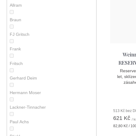
r
p
Allram
o
r
Braun
d
o
u
d
FJ Gritsch
k
u
Frank
t
k
Weinr
ů
RESERVE
t
Fritsch
Reserve 
ů
let, sklí
Gerhard Deim
zásahe
Hermann Moser
Lackner-Tinnacher
513 Kč bez 
621 Kč
/ k
Paul Achs
Měrná
82,80 Kč / 10
cena: