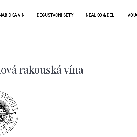
NABÍDKA VÍN
DEGUSTAČNÍ SETY
NEALKO & DELI
VOU
Co potřebujete najít?
Hledat
ová rakouská vína
Doporučujeme