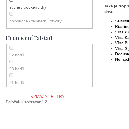
Jaká je dopr
suché / trocken / dry
Gelber Muskateller / Muškát žlutý / Muscat
stavu.
Blanc à Petits Grains
polosuché / feinherb / off-dry
Veltlín
Rieslin
40% Rulandské bílé, 40% Rulandské šedé a
Vína W
20% Chardonnay
Hodnocení Falstaff
Vína K
Vína B
Vína Št
65% Pinot Blanc 20% CHardonnay 15%
Degust
92 bodů
Grüner Veltliner
Německ
93 bodů
11 odrůd
91 bodů
Svatovavřinecké / St. Laurent
90 bodů
VYMAZAT FILTRY
Welschriesling / Ryzlink vlašský
Položek k zobrazení:
2
Ryzlink vlašský, Veltlínské zelené,
Rulandské bílé, Tramín