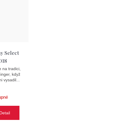
y Select
018
na tradici,
inger, když
i vysadil...
upné
Detail