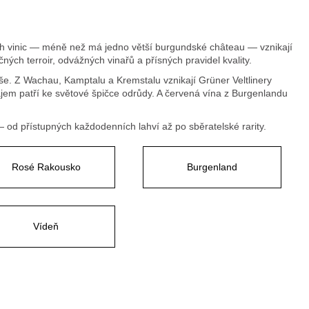
 vinic — méně než má jedno větší burgundské château — vznikají
ých terroir, odvážných vinařů a přísných pravidel kvality.
e. Z Wachau, Kamptalu a Kremstalu vznikají Grüner Veltlinery
najem patří ke světové špičce odrůdy. A červená vína z Burgenlandu
— od přístupných každodenních lahví až po sběratelské rarity.
Rosé Rakousko
Burgenland
Vídeň