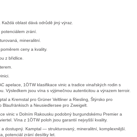
. Každá oblast dává odrůdě jiný výraz.
 potenciálem zrání.
urovaná, mineralitní.
 poměrem ceny a kvality.
u z břidlice.
terem.
nici.
 apelace, 1ÖTW klasifikace vinic a tradice vinařských rodin s
u. Výsledkem jsou vína s výjimečnou autenticitou a výrazem terroir.
al a Kremstal pro Grüner Veltliner a Riesling, Štýrsko pro
 Blaufränkisch a Neusiedlersee pro Zweigelt.
ikace vinic v Dolním Rakousku podobný burgundskému Premier a
rtel. Vína z 1ÖTW poloh jsou garantií nejvyšší kvality.
 a dostupný. Kamptal — strukturovaný, mineralitní, komplexnější.
, potenciál zrání desítky let.