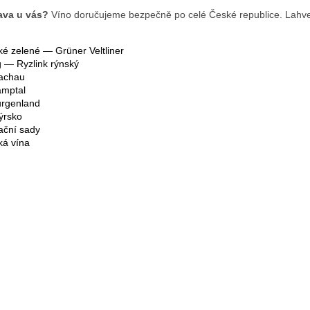
ava u vás?
Víno doručujeme bezpečně po celé České republice. Lahve 
ské zelené — Grüner Veltliner
g — Ryzlink rýnský
achau
amptal
urgenland
ýrsko
ační sady
á vína