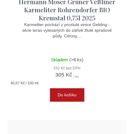
Hermann Moser Grüner Veltliner
Karmeliter Rohrendorfer BIO
Kremstal 0,75l 2025
Karmeliter pochází z proslulé vinice Gebling -
série teras vytesaných do zářivě žluté sprašové
půdy. Citrusy,...
Skladem
(>6 ks)
252 Kč bez DPH
305 Kč
/ ks
Měrná
40,67 Kč / 100 ml
cena:
Do košíku