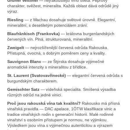
Grüner Veltliner
— nejrakouštější víno světa. Pepřový
charakter, svěžest, mineralita. Každá oblast dává odrůdě jiný
výraz.
Riesling
— z Wachau dosahuje světové úrovně. Elegantní,
mineralitní, s desetiletým potenciálem zrání.
Blaufränkisch (Frankovka)
— královna burgenlandských
červených vín. Plná, strukturovaná, mineralitní.
Zweigelt
— nejrozšířenější červená odrůda Rakouska.
Přístupná, ovocná, s dobrým poměrem ceny a kvality.
Sauvignon Blanc
— ze Štýrska dosahuje výjimečné
aromatické intenzity s mineralitou z břidlice.
St. Laurent (Svatovavřinecké)
— elegantní červená odrůda s
burgundským charakterem.
Gemischter Satz
— vídeňská specialita. Smíšená výsadba
různých odrůd na jedné vinici.
Proč jsou rakouská vína tak kvalitní?
Rakousko má přísná
vinařská pravidla — DAC apelace, 1ÖTW klasifikace vinic a
tradice vinařských rodin s generační historií. Malé rodinné
vinařství s osobním přístupem je normou, ne výjimkou.
Výsledkem jsou vína s výjimečnou autenticitou a výrazem