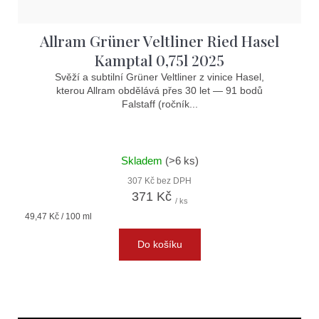
Allram Grüner Veltliner Ried Hasel
Kamptal 0,75l 2025
Svěží a subtilní Grüner Veltliner z vinice Hasel,
kterou Allram obdělává přes 30 let — 91 bodů
Falstaff (ročník...
Skladem
(>6 ks)
307 Kč bez DPH
371 Kč
/ ks
Měrná
49,47 Kč / 100 ml
cena:
Do košíku