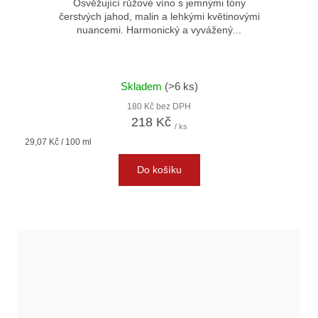
Osvěžující růžové víno s jemnými tóny
čerstvých jahod, malin a lehkými květinovými
nuancemi. Harmonický a vyvážený...
Skladem
(>6 ks)
180 Kč bez DPH
218 Kč
/ ks
Měrná
29,07 Kč / 100 ml
cena:
Do košíku