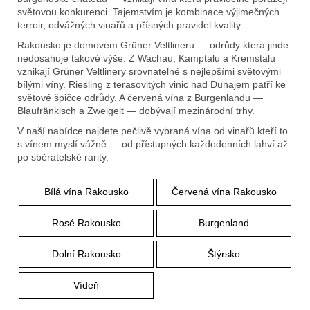
e
světovou konkurenci. Tajemstvím je kombinace výjimečných
t
terroir, odvážných vinařů a přísných pravidel kvality.
e
Rakousko je domovem Grüner Veltlineru — odrůdy která jinde
nedosahuje takové výše. Z Wachau, Kamptalu a Kremstalu
n
vznikají Grüner Veltlinery srovnatelné s nejlepšími světovými
a
bílými víny. Riesling z terasovitých vinic nad Dunajem patří ke
světové špičce odrůdy. A červená vína z Burgenlandu —
j
Blaufränkisch a Zweigelt — dobývají mezinárodní trhy.
í
V naší nabídce najdete pečlivě vybraná vína od vinařů kteří to
s vínem myslí vážně — od přístupných každodenních lahví až
t
po sběratelské rarity.
?
Bílá vína Rakousko
Červená vína Rakousko
Rosé Rakousko
Burgenland
Dolní Rakousko
Štýrsko
Hledat
Vídeň