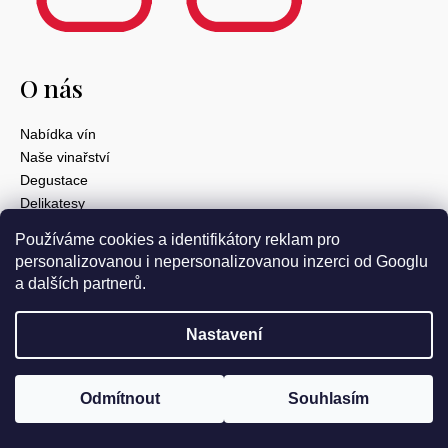
O nás
Nabídka vín
Naše vinařství
Degustace
Delikatesy
O nás
Používáme cookies a identifikátory reklam pro
personalizovanou i nepersonalizovanou inzerci od Googlu
Váš nákup
a dalších partnerů.
Doprava a platba
Nastavení
Obchodní podmínky
Velkoobchod
Odmítnout
Souhlasím
GDPR