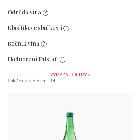
d
u
Odrůda vína
?
k
Klasifikace sladkosti
?
t
ů
Ročník vína
?
Hodnocení Falstaff
?
VYMAZAT FILTRY
Položek k zobrazení:
14
V
ý
p
i
s