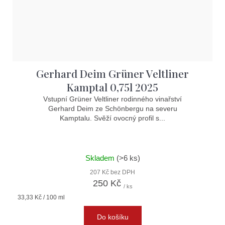
Gerhard Deim Grüner Veltliner
Kamptal 0,75l 2025
Vstupní Grüner Veltliner rodinného vinařství
Gerhard Deim ze Schönbergu na severu
Kamptalu. Svěží ovocný profil s...
Skladem
(>6 ks)
207 Kč bez DPH
250 Kč
/ ks
Měrná
33,33 Kč / 100 ml
cena:
Do košíku