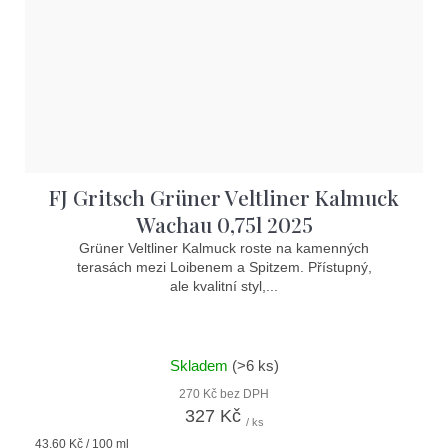
FJ Gritsch Grüner Veltliner Kalmuck
Wachau 0,75l 2025
Grüner Veltliner Kalmuck roste na kamenných
terasách mezi Loibenem a Spitzem. Přístupný,
ale kvalitní styl,...
Skladem
(>6 ks)
270 Kč bez DPH
327 Kč
/ ks
Měrná
43,60 Kč / 100 ml