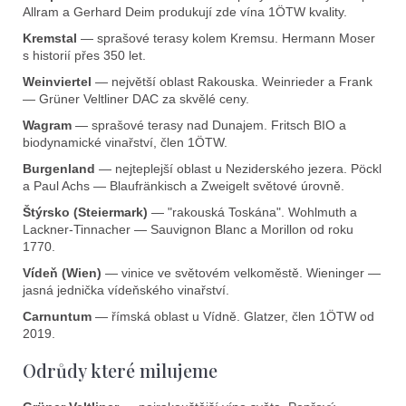
s
Allram a Gerhard Deim produkují zde vína 1ÖTW kvality.
u
Kremstal
— sprašové terasy kolem Kremsu. Hermann Moser
s historií přes 350 let.
Weinviertel
— největší oblast Rakouska. Weinrieder a Frank
— Grüner Veltliner DAC za skvělé ceny.
Wagram
— sprašové terasy nad Dunajem. Fritsch BIO a
biodynamické vinařství, člen 1ÖTW.
Burgenland
— nejteplejší oblast u Neziderského jezera. Pöckl
a Paul Achs — Blaufränkisch a Zweigelt světové úrovně.
Štýrsko (Steiermark)
— "rakouská Toskána". Wohlmuth a
Lackner-Tinnacher — Sauvignon Blanc a Morillon od roku
1770.
Vídeň (Wien)
— vinice ve světovém velkoměstě. Wieninger —
jasná jednička vídeňského vinařství.
Carnuntum
— římská oblast u Vídně. Glatzer, člen 1ÖTW od
2019.
Odrůdy které milujeme