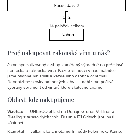
Načíst další 2
S
1
2
t
O
r
14
položek celkem
v
á
l
Nahoru
n
k
á
o
d
Proč nakupovat rakouská vína u nás?
v
a
á
c
n
Jsme specializovaný e-shop zaměřený výhradně na prémiová
í
í
německá a rakouská vína. Každé vinařství v naší nabídce
p
jsme osobně navštívili a každé víno osobně ochutnali.
r
Nenabízíme stovky náhodných lahví — nabízíme pečlivě
v
vybraný sortiment od vinařů které skutečně známe.
k
Oblasti kde nakupujeme
y
v
Wachau
— UNESCO oblast na Dunaji. Grüner Veltliner a
ý
Riesling z terasovitých vinic. Braun a FJ Gritsch jsou naši
p
zástupci.
i
Kamptal
— vulkanické a metamorfní půdy kolem řeky Kamp.