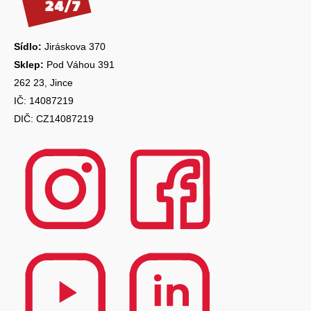
t
í
Sídlo:
Jiráskova 370
Sklep:
Pod Váhou 391
262 23, Jince
IČ: 14087219
DIČ: CZ14087219