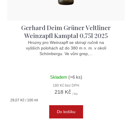
Gerhard Deim Grüner Veltliner
Weinzapfl Kamptal 0,75l 2025
Hrozny pro Weinzapfl se sbírají ručně na
vyšších polohách až do 380 m n. m. v okolí
Schönbergu. Ve vůni grep,...
Skladem
(>6 ks)
180 Kč bez DPH
218 Kč
/ ks
Měrná
29,07 Kč / 100 ml
cena:
Do košíku