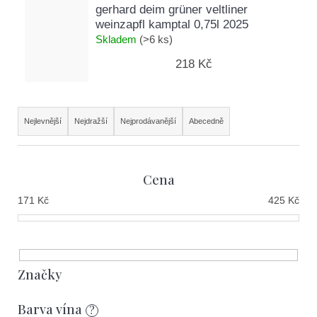
gerhard deim grüner veltliner
weinzapfl kamptal 0,75l 2025
Skladem
(>6 ks)
218 Kč
Ř
Nejlevnější
Nejdražší
Nejprodávanější
Abecedně
a
z
Cena
e
171
Kč
425
Kč
n
í
p
r
Značky
o
Barva vína
?