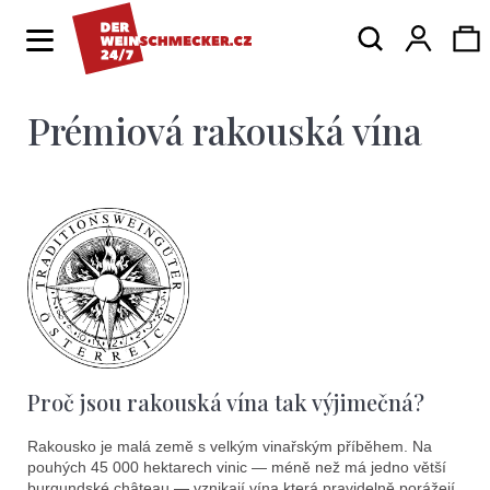
K
Hledat
Ná
Přihlá
o
Zpět
Zpět
š
í
Prémiová rakouská vína
ko
C
k
o
p
o
t
ř
e
b
Proč jsou rakouská vína tak výjimečná?
u
j
Rakousko je malá země s velkým vinařským příběhem. Na
pouhých 45 000 hektarech vinic — méně než má jedno větší
burgundské château — vznikají vína která pravidelně porážejí