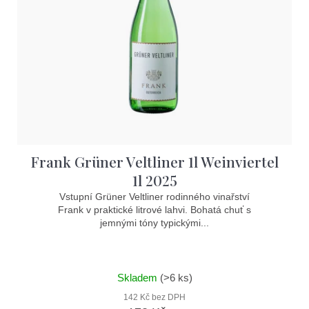
p
r
o
d
u
k
t
Frank Grüner Veltliner 1l Weinviertel
ů
1l 2025
Vstupní Grüner Veltliner rodinného vinařství
Frank v praktické litrové lahvi. Bohatá chuť s
jemnými tóny typickými...
Skladem
(>6 ks)
142 Kč bez DPH