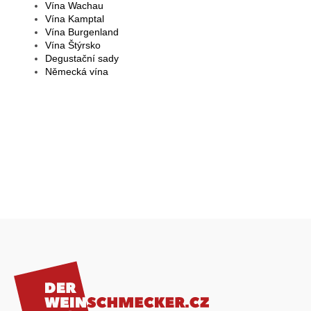
Vína Wachau
Vína Kamptal
Vína Burgenland
Vína Štýrsko
Degustační sady
Německá vína
Z
á
p
a