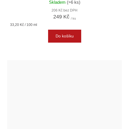
Skladem
(>6 ks)
206 Kč bez DPH
249 Kč
/ ks
Měrná
33,20 Kč / 100 ml
cena:
Do košíku