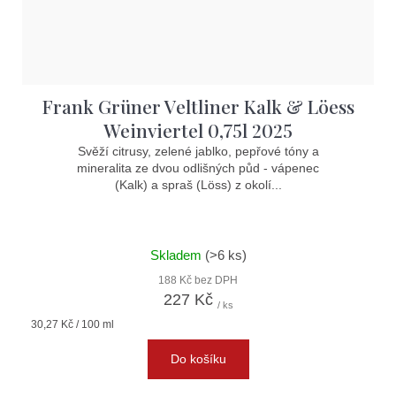
Frank Grüner Veltliner Kalk & Löess
Weinviertel 0,75l 2025
Svěží citrusy, zelené jablko, pepřové tóny a
mineralita ze dvou odlišných půd - vápenec
(Kalk) a spraš (Löss) z okolí...
Skladem
(>6 ks)
188 Kč bez DPH
227 Kč
/ ks
Měrná
30,27 Kč / 100 ml
cena:
Do košíku