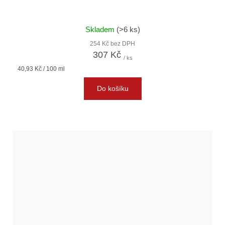
Skladem
(>6 ks)
254 Kč bez DPH
307 Kč
/ ks
Měrná
40,93 Kč / 100 ml
cena:
Do košíku