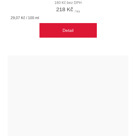
180 Kč bez DPH
218 Kč
/ ks
Měrná
29,07 Kč / 100 ml
cena:
Detail