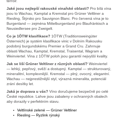
terroir.
Jaké jsou nejlepší rakouské vinařské oblasti?
Pro bílá vína
jsou to Wachau, Kamptal a Kremstal pro Grüner Veltliner a
Riesling, Štýrsko pro Sauvignon Blanc. Pro červená vína je to
Burgenland — zejména Mittelburgenland pro Blaufränkisch a
Neusiedlersee pro Zweigelt.
Co je 1ÖTW klasifikace?
1ÖTW (Traditionsweingüter
Österreich) je systém klasifikace vinic v Dolním Rakousku
podobný burgundskému Premier a Grand Cru. Zahrnuje
oblasti Wachau, Kamptal, Kremstal, Traisental, Wagram a
Weinviertel. Vína z 1ÖTW poloh jsou garantií nejvyšší kvality.
Jak se liší Grüner Veltliner z různých oblastí?
Weinviertel
— lehký, pepřový, svěží a dostupný. Kamptal — strukturovaný,
mineralitní, komplexnější. Kremstal — plný, ovocný, elegantní.
Wachau — nejprestižnější styl, výrazná mineralita, potenciál
zrání desítky let.
Jaká je doprava u vás?
Víno doručujeme bezpečně po celé
České republice. Lahve jsou zabaleny v ochranných obalech
aby dorazily v perfektním stavu.
Veltlínské zelené — Grüner Veltliner
Riesling — Ryzlink rýnský