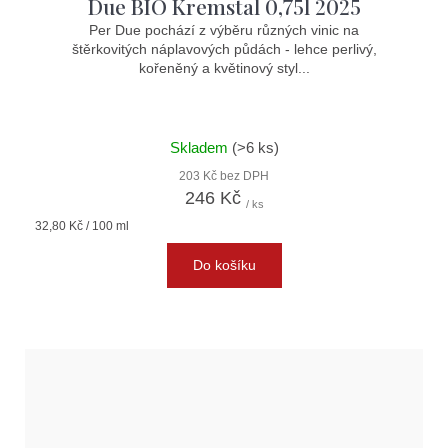
Due BIO Kremstal 0,75l 2025
Per Due pochází z výběru různých vinic na
štěrkovitých náplavových půdách - lehce perlivý,
kořeněný a květinový styl...
Skladem
(>6 ks)
203 Kč bez DPH
246 Kč
/ ks
Měrná
32,80 Kč / 100 ml
cena:
Do košíku