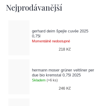
D
Nejprodávanější
o
p
o
r
u
gerhard deim špejle cuvée 2025
č
0,75l
u
Momentálně nedostupné
j
218 Kč
e
m
e
hermann moser grüner veltliner per
due bio kremstal 0,75l 2025
Skladem
(>6 ks)
246 Kč