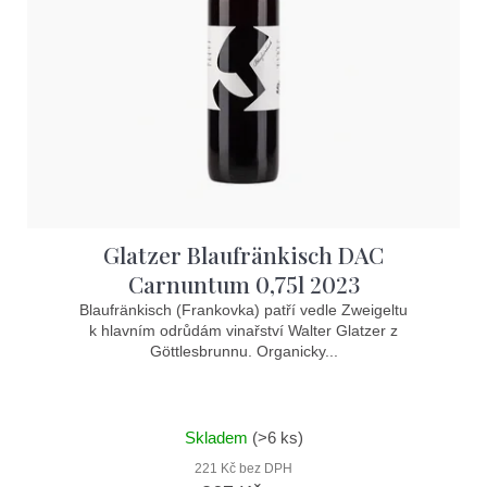
p
r
o
d
u
k
t
Glatzer Blaufränkisch DAC
ů
Carnuntum 0,75l 2023
Blaufränkisch (Frankovka) patří vedle Zweigeltu
k hlavním odrůdám vinařství Walter Glatzer z
Göttlesbrunnu. Organicky...
Skladem
(>6 ks)
221 Kč bez DPH