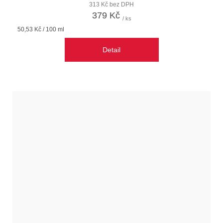
313 Kč bez DPH
379 Kč
/ ks
Měrná
50,53 Kč / 100 ml
cena:
Detail