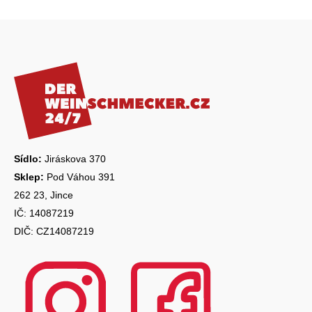
Z
á
p
a
t
í
Sídlo:
Jiráskova 370
Sklep:
Pod Váhou 391
262 23, Jince
IČ: 14087219
DIČ: CZ14087219