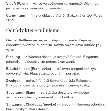
Vídeň (Wien)
— vinice ve světovém velkoměstě. Wieninger —
jasná jednička vídeňského vinařství.
Carnuntum
— římská oblast u Vídně. Glatzer, člen 1ÖTW od
2019.
Odrůdy které milujeme
Grüner Veltliner
— nejrakouštější víno světa. Pepřový
charakter, svěžest, mineralita. Každá oblast dává odrůdě jiný
výraz.
Riesling
— z Wachau dosahuje světové úrovně. Elegantní,
mineralitní, s desetiletým potenciálem zrání.
Blaufränkisch (Frankovka)
— královna burgenlandských
červených vín. Plná, strukturovaná, mineralitní.
Zweigelt
— nejrozšířenější červená odrůda Rakouska.
Přístupná, ovocná, s dobrým poměrem ceny a kvality.
Sauvignon Blanc
— ze Štýrska dosahuje výjimečné
aromatické intenzity s mineralitou z břidlice.
St. Laurent (Svatovavřinecké)
— elegantní červená odrůda s
burgundským charakterem.