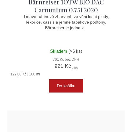
Bärnreiser 1ÖTW BIO DAC
Carnuntum 0,75l 2020
Tmavé rubínové zbarvení, ve vůni lesní plody,
lékořice, cassis a jemné tabákové podtóny.
Bärnreiser je jedna z...
Skladem
(>6 ks)
761 Kč bez DPH
921 Kč
/ ks
Měrná
122,80 Kč / 100 ml
cena:
Do košíku