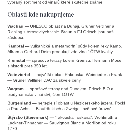
í
vybraný sortiment od vinařů které skutečně známe.
p
Oblasti kde nakupujeme
r
v
k
Wachau
— UNESCO oblast na Dunaji. Grüner Veltliner a
Riesling z terasovitých vinic. Braun a FJ Gritsch jsou naši
y
zástupci.
v
ý
Kamptal
— vulkanické a metamorfní půdy kolem řeky Kamp.
Allram a Gerhard Deim produkují zde vína 1ÖTW kvality.
p
i
Kremstal
— sprašové terasy kolem Kremsu. Hermann Moser
s
s historií přes 350 let.
u
Weinviertel
— největší oblast Rakouska. Weinrieder a Frank
— Grüner Veltliner DAC za skvělé ceny.
Wagram
— sprašové terasy nad Dunajem. Fritsch BIO a
biodynamické vinařství, člen 1ÖTW.
Burgenland
— nejteplejší oblast u Neziderského jezera. Pöckl
a Paul Achs — Blaufränkisch a Zweigelt světové úrovně.
Štýrsko (Steiermark)
— "rakouská Toskána". Wohlmuth a
Lackner-Tinnacher — Sauvignon Blanc a Morillon od roku
1770.