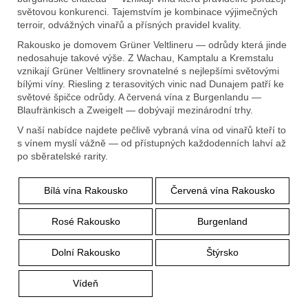
e
světovou konkurenci. Tajemstvím je kombinace výjimečných
t
terroir, odvážných vinařů a přísných pravidel kvality.
e
Rakousko je domovem Grüner Veltlineru — odrůdy která jinde
nedosahuje takové výše. Z Wachau, Kamptalu a Kremstalu
n
vznikají Grüner Veltlinery srovnatelné s nejlepšími světovými
a
bílými víny. Riesling z terasovitých vinic nad Dunajem patří ke
světové špičce odrůdy. A červená vína z Burgenlandu —
j
Blaufränkisch a Zweigelt — dobývají mezinárodní trhy.
í
V naší nabídce najdete pečlivě vybraná vína od vinařů kteří to
s vínem myslí vážně — od přístupných každodenních lahví až
t
po sběratelské rarity.
?
Bílá vína Rakousko
Červená vína Rakousko
Rosé Rakousko
Burgenland
Dolní Rakousko
Štýrsko
Hledat
Vídeň