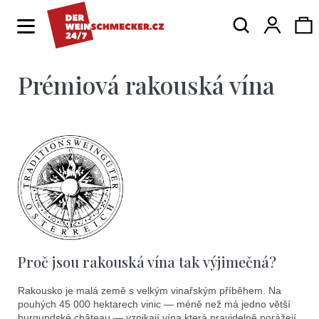
K
Hledat
Ná
Přihlá
o
Zpět
Zpět
š
í
Prémiová rakouská vína
ko
C
k
o
p
o
t
ř
e
b
Proč jsou rakouská vína tak výjimečná?
u
j
Rakousko je malá země s velkým vinařským příběhem. Na
pouhých 45 000 hektarech vinic — méně než má jedno větší
burgundské château — vznikají vína která pravidelně porážejí