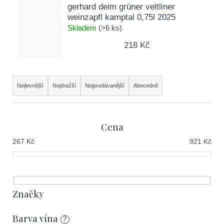
gerhard deim grüner veltliner
weinzapfl kamptal 0,75l 2025
Skladem
(>6 ks)
218 Kč
Ř
Nejlevnější
Nejdražší
Nejprodávanější
Abecedně
a
z
Cena
e
267
Kč
921
Kč
n
í
p
r
Značky
o
Barva vína
?