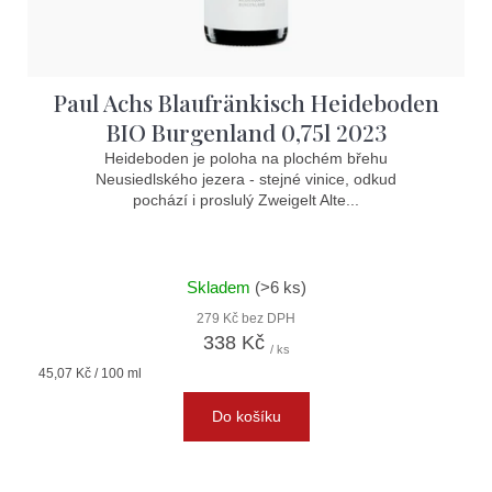
Paul Achs Blaufränkisch Heideboden
BIO Burgenland 0,75l 2023
Heideboden je poloha na plochém břehu
Neusiedlského jezera - stejné vinice, odkud
pochází i proslulý Zweigelt Alte...
Skladem
(>6 ks)
279 Kč bez DPH
338 Kč
/ ks
Měrná
45,07 Kč / 100 ml
cena:
Do košíku