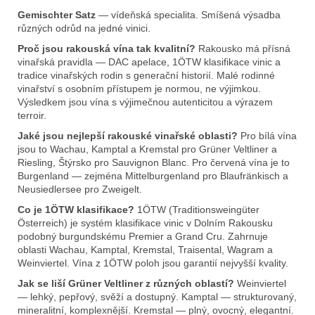
Gemischter Satz
— vídeňská specialita. Smíšená výsadba
různých odrůd na jedné vinici.
Proč jsou rakouská vína tak kvalitní?
Rakousko má přísná
vinařská pravidla — DAC apelace, 1ÖTW klasifikace vinic a
tradice vinařských rodin s generační historií. Malé rodinné
vinařství s osobním přístupem je normou, ne výjimkou.
Výsledkem jsou vína s výjimečnou autenticitou a výrazem
terroir.
Jaké jsou nejlepší rakouské vinařské oblasti?
Pro bílá vína
jsou to Wachau, Kamptal a Kremstal pro Grüner Veltliner a
Riesling, Štýrsko pro Sauvignon Blanc. Pro červená vína je to
Burgenland — zejména Mittelburgenland pro Blaufränkisch a
Neusiedlersee pro Zweigelt.
Co je 1ÖTW klasifikace?
1ÖTW (Traditionsweingüter
Österreich) je systém klasifikace vinic v Dolním Rakousku
podobný burgundskému Premier a Grand Cru. Zahrnuje
oblasti Wachau, Kamptal, Kremstal, Traisental, Wagram a
Weinviertel. Vína z 1ÖTW poloh jsou garantií nejvyšší kvality.
Jak se liší Grüner Veltliner z různých oblastí?
Weinviertel
— lehký, pepřový, svěží a dostupný. Kamptal — strukturovaný,
mineralitní, komplexnější. Kremstal — plný, ovocný, elegantní.