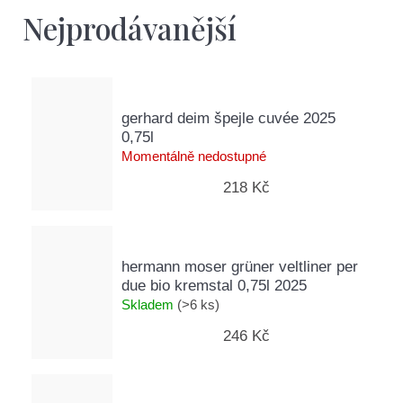
D
Nejprodávanější
o
p
o
r
u
gerhard deim špejle cuvée 2025
č
0,75l
u
Momentálně nedostupné
j
218 Kč
e
m
e
hermann moser grüner veltliner per
due bio kremstal 0,75l 2025
Skladem
(>6 ks)
246 Kč