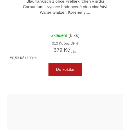
Blaufränkisch z obce Prellerkirchen v srdci
Carnuntum - vysoce hodnocené víno vinařství
Walter Glatzer. Kořeněný,...
Skladem
(6 ks)
313 Kč bez DPH
379 Kč
/ ks
Měrná
50,53 Kč / 100 ml
cena:
Do košíku