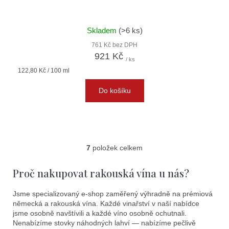
Skladem
(>6 ks)
761 Kč bez DPH
921 Kč
/ ks
Měrná
122,80 Kč / 100 ml
cena:
Do košíku
7
položek celkem
O
v
Proč nakupovat rakouská vína u nás?
l
á
Jsme specializovaný e-shop zaměřený výhradně na prémiová
d
německá a rakouská vína. Každé vinařství v naší nabídce
a
jsme osobně navštívili a každé víno osobně ochutnali.
c
Nenabízíme stovky náhodných lahví — nabízíme pečlivě