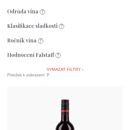
d
u
Odrůda vína
?
k
Klasifikace sladkosti
?
t
ů
Ročník vína
?
Hodnocení Falstaff
?
VYMAZAT FILTRY
Položek k zobrazení:
7
V
ý
p
i
s