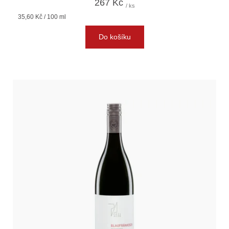
267 Kč
/ ks
Měrná
35,60 Kč / 100 ml
cena:
Do košíku