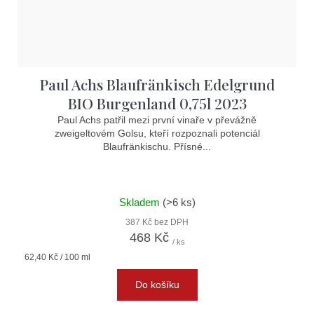
Paul Achs Blaufränkisch Edelgrund
BIO Burgenland 0,75l 2023
Paul Achs patřil mezi první vinaře v převážně
zweigeltovém Golsu, kteří rozpoznali potenciál
Blaufränkischu. Přísné...
Skladem
(>6 ks)
387 Kč bez DPH
468 Kč
/ ks
Měrná
62,40 Kč / 100 ml
cena:
Do košíku