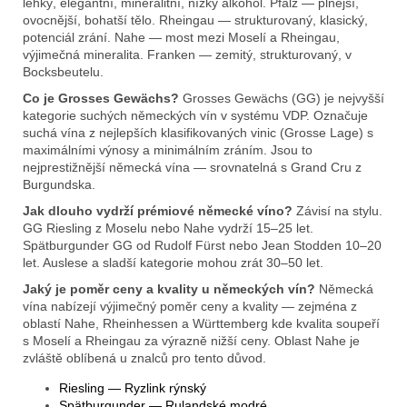
lehký, elegantní, mineralitní, nízký alkohol. Pfalz — plnější,
ovocnější, bohatší tělo. Rheingau — strukturovaný, klasický,
potenciál zrání. Nahe — most mezi Moselí a Rheingau,
výjimečná mineralita. Franken — zemitý, strukturovaný, v
Bocksbeutelu.
Co je Grosses Gewächs?
Grosses Gewächs (GG) je nejvyšší
kategorie suchých německých vín v systému VDP. Označuje
suchá vína z nejlepších klasifikovaných vinic (Grosse Lage) s
maximálními výnosy a minimálním zráním. Jsou to
nejprestižnější německá vína — srovnatelná s Grand Cru z
Burgundska.
Jak dlouho vydrží prémiové německé víno?
Závisí na stylu.
GG Riesling z Moselu nebo Nahe vydrží 15–25 let.
Spätburgunder GG od Rudolf Fürst nebo Jean Stodden 10–20
let. Auslese a sladší kategorie mohou zrát 30–50 let.
Jaký je poměr ceny a kvality u německých vín?
Německá
vína nabízejí výjimečný poměr ceny a kvality — zejména z
oblastí Nahe, Rheinhessen a Württemberg kde kvalita soupeří
s Moselí a Rheingau za výrazně nižší ceny. Oblast Nahe je
zvláště oblíbená u znalců pro tento důvod.
Riesling — Ryzlink rýnský
Spätburgunder — Rulandské modré