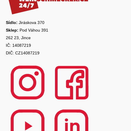
t
í
Sídlo:
Jiráskova 370
Sklep:
Pod Váhou 391
262 23, Jince
IČ: 14087219
DIČ: CZ14087219