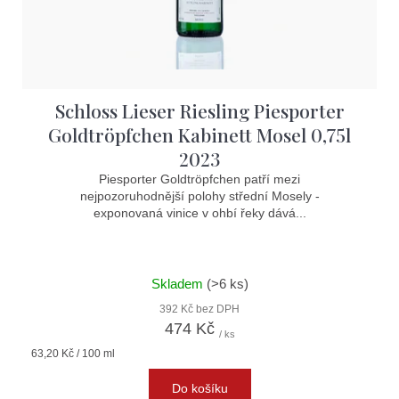
Schloss Lieser Riesling Piesporter
Goldtröpfchen Kabinett Mosel 0,75l
2023
Piesporter Goldtröpfchen patří mezi
nejpozoruhodnější polohy střední Mosely -
exponovaná vinice v ohbí řeky dává...
Skladem
(>6 ks)
392 Kč bez DPH
474 Kč
/ ks
Měrná
63,20 Kč / 100 ml
cena:
Do košíku