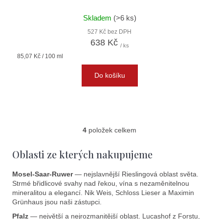
Skladem
(>6 ks)
527 Kč bez DPH
638 Kč
/ ks
Měrná
85,07 Kč / 100 ml
cena:
Do košíku
4
položek celkem
O
v
Oblasti ze kterých nakupujeme
l
á
Mosel-Saar-Ruwer
— nejslavnější Rieslingová oblast světa.
d
Strmé břidlicové svahy nad řekou, vína s nezaměnitelnou
a
mineralitou a elegancí. Nik Weis, Schloss Lieser a Maximin
c
Grünhaus jsou naši zástupci.
í
Pfalz
— největší a nejrozmanitější oblast. Lucashof z Forstu,