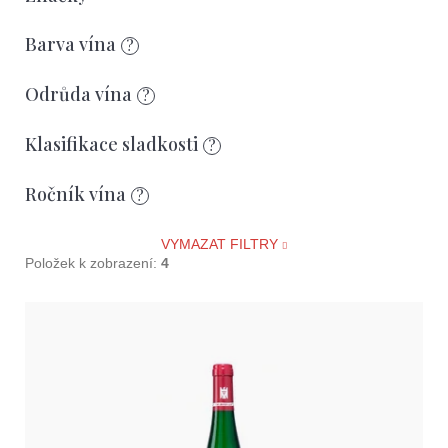
r
o
Barva vína
?
d
u
Odrůda vína
?
k
Klasifikace sladkosti
?
t
ů
Ročník vína
?
VYMAZAT FILTRY
Položek k zobrazení:
4
V
ý
p
i