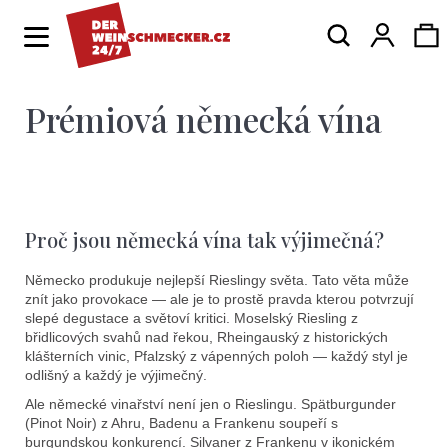
K
Hledat
Ná
Přihlá
o
Zpět
Zpět
š
í
Prémiová německá vína
ko
C
k
o
p
o
Proč jsou německá vína tak výjimečná?
t
ř
Německo produkuje nejlepší Rieslingy světa. Tato věta může
znít jako provokace — ale je to prostě pravda kterou potvrzují
e
slepé degustace a světoví kritici. Moselský Riesling z
břidlicových svahů nad řekou, Rheingauský z historických
b
klášterních vinic, Pfalzský z vápenných poloh — každý styl je
u
odlišný a každý je výjimečný.
j
Ale německé vinařství není jen o Rieslingu. Spätburgunder
(Pinot Noir) z Ahru, Badenu a Frankenu soupeří s
burgundskou konkurencí. Silvaner z Frankenu v ikonickém