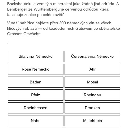
e
Bocksbeutelu je zemitý a mineralitní jako žádná jiná odrůda. A
t
Lemberger ze Württembergu je červenou odrůdou která
fascinuje znalce po celém světě.
e
V naší nabídce najdete přes 200 německých vín ze všech
n
klíčových oblastí — od každodenních Gutswein po sběratelské
Grosses Gewächs.
a
.
j
í
Bílá vína Německo
Červená vína Německo
t
Rosé Německo
Ahr
?
Baden
Mosel
Pfalz
Rheingau
Rheinhessen
Franken
Hledat
Nahe
Mittelrhein