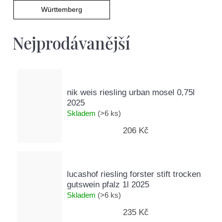
D
Württemberg
o
p
Nejprodávanější
o
r
u
č
u
nik weis riesling urban mosel 0,75l
j
2025
e
Skladem
(>6 ks)
m
e
206 Kč
lucashof riesling forster stift trocken
gutswein pfalz 1l 2025
Skladem
(>6 ks)
235 Kč