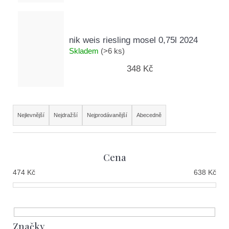
nik weis riesling mosel 0,75l 2024
Skladem
(>6 ks)
348 Kč
Ř
Nejlevnější
Nejdražší
Nejprodávanější
Abecedně
a
z
Cena
e
474
Kč
638
Kč
n
í
p
Značky