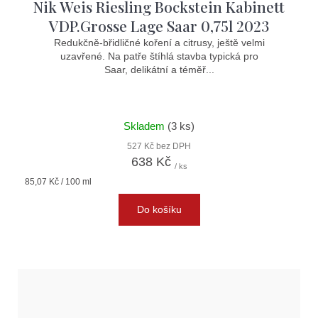
Nik Weis Riesling Bockstein Kabinett
VDP.Grosse Lage Saar 0,75l 2023
Redukčně-břidličné koření a citrusy, ještě velmi
uzavřené. Na patře štíhlá stavba typická pro
Saar, delikátní a téměř...
Skladem
(3 ks)
527 Kč bez DPH
638 Kč
/ ks
Měrná
85,07 Kč / 100 ml
cena:
Do košíku