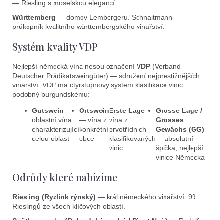
— Riesling s moselskou elegancí.
Württemberg
— domov Lembergeru. Schnaitmann —
průkopník kvalitního württembergského vinařství.
Systém kvality VDP
Nejlepší německá vína nesou označení
VDP
(Verband
Deutscher Prädikatsweingüter) — sdružení nejprestižnějších
vinařství. VDP má čtyřstupňový systém klasifikace vinic
podobný burgundskému:
Gutswein
—
Ortswein
Erste Lage
—
Grosse Lage /
oblastní vína
— vína z
vína z
Grosses
charakterizující
konkrétní
prvotřídních
Gewächs (GG)
celou oblast
obce
klasifikovaných
— absolutní
vinic
špička, nejlepší
vinice Německa
Odrůdy které nabízíme
Riesling (Ryzlink rýnský)
— král německého vinařství. 99
Rieslingů ze všech klíčových oblastí.