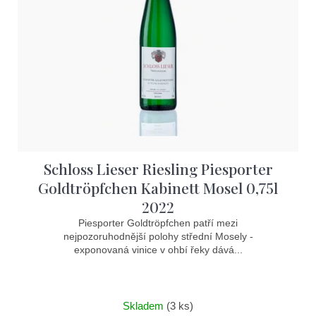
s
p
r
o
d
u
k
t
Schloss Lieser Riesling Piesporter
ů
Goldtröpfchen Kabinett Mosel 0,75l
2022
Piesporter Goldtröpfchen patří mezi
nejpozoruhodnější polohy střední Mosely -
exponovaná vinice v ohbí řeky dává...
Skladem
(3 ks)