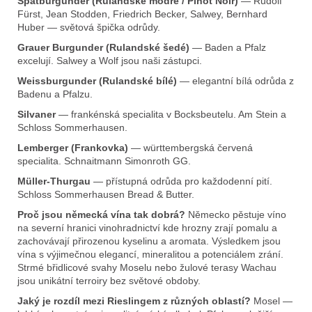
Spätburgunder (Rulandské modré / Pinot Noir)
— Rudolf
Fürst, Jean Stodden, Friedrich Becker, Salwey, Bernhard
Huber — světová špička odrůdy.
Grauer Burgunder (Rulandské šedé)
— Baden a Pfalz
excelují. Salwey a Wolf jsou naši zástupci.
Weissburgunder (Rulandské bílé)
— elegantní bílá odrůda z
Badenu a Pfalzu.
Silvaner
— frankénská specialita v Bocksbeutelu. Am Stein a
Schloss Sommerhausen.
Lemberger (Frankovka)
— württembergská červená
specialita. Schnaitmann Simonroth GG.
Müller-Thurgau
— přístupná odrůda pro každodenní pití.
Schloss Sommerhausen Bread & Butter.
Proč jsou německá vína tak dobrá?
Německo pěstuje víno
na severní hranici vinohradnictví kde hrozny zrají pomalu a
zachovávají přirozenou kyselinu a aromata. Výsledkem jsou
vína s výjimečnou elegancí, mineralitou a potenciálem zrání.
Strmé břidlicové svahy Moselu nebo žulové terasy Wachau
jsou unikátní terroiry bez světové obdoby.
Jaký je rozdíl mezi Rieslingem z různých oblastí?
Mosel —