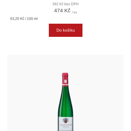
392 Kč bez DPH
474 Kč
/ ks
Měrná
63,20 Kč / 100 ml
cena:
Do košíku