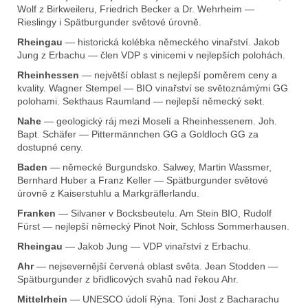
p
Wolf z Birkweileru, Friedrich Becker a Dr. Wehrheim —
r
Rieslingy i Spätburgunder světové úrovně.
v
Rheingau
— historická kolébka německého vinařství. Jakob
k
Jung z Erbachu — člen VDP s vinicemi v nejlepších polohách.
y
v
Rheinhessen
— největší oblast s nejlepší poměrem ceny a
kvality. Wagner Stempel — BIO vinařství se světoznámými GG
ý
polohami. Sekthaus Raumland — nejlepší německý sekt.
p
i
Nahe
— geologický ráj mezi Moselí a Rheinhessenem. Joh.
Bapt. Schäfer — Pittermännchen GG a Goldloch GG za
s
dostupné ceny.
u
Baden
— německé Burgundsko. Salwey, Martin Wassmer,
Bernhard Huber a Franz Keller — Spätburgunder světové
úrovně z Kaiserstuhlu a Markgräflerlandu.
Franken
— Silvaner v Bocksbeutelu. Am Stein BIO, Rudolf
Fürst — nejlepší německý Pinot Noir, Schloss Sommerhausen.
Rheingau
— Jakob Jung — VDP vinařství z Erbachu.
Ahr
— nejsevernější červená oblast světa. Jean Stodden —
Spätburgunder z břidlicových svahů nad řekou Ahr.
Mittelrhein
— UNESCO údolí Rýna. Toni Jost z Bacharachu