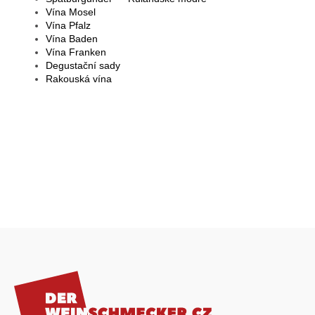
Vína Mosel
Vína Pfalz
Vína Baden
Vína Franken
Degustační sady
Rakouská vína
Z
á
p
a