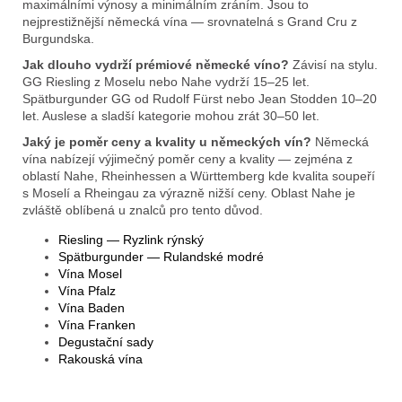
maximálními výnosy a minimálním zráním. Jsou to
nejprestižnější německá vína — srovnatelná s Grand Cru z
Burgundska.
Jak dlouho vydrží prémiové německé víno?
Závisí na stylu.
GG Riesling z Moselu nebo Nahe vydrží 15–25 let.
Spätburgunder GG od Rudolf Fürst nebo Jean Stodden 10–20
let. Auslese a sladší kategorie mohou zrát 30–50 let.
Jaký je poměr ceny a kvality u německých vín?
Německá
vína nabízejí výjimečný poměr ceny a kvality — zejména z
oblastí Nahe, Rheinhessen a Württemberg kde kvalita soupeří
s Moselí a Rheingau za výrazně nižší ceny. Oblast Nahe je
zvláště oblíbená u znalců pro tento důvod.
Riesling — Ryzlink rýnský
Spätburgunder — Rulandské modré
Vína Mosel
Vína Pfalz
Vína Baden
Vína Franken
Degustační sady
Rakouská vína