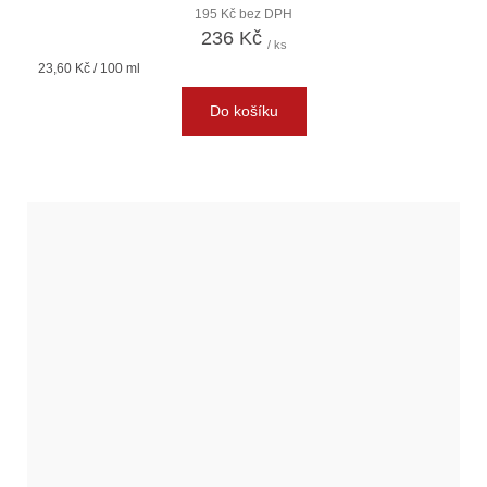
195 Kč bez DPH
236 Kč
/ ks
Měrná
23,60 Kč / 100 ml
cena:
Do košíku