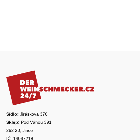
Z
á
p
a
t
í
Sídlo:
Jiráskova 370
Sklep:
Pod Váhou 391
262 23, Jince
IČ: 14087219