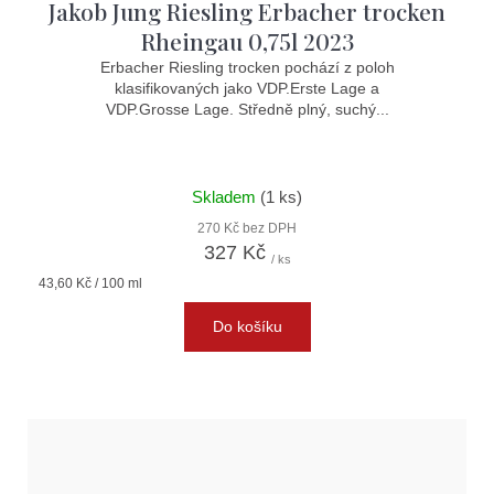
Jakob Jung Riesling Erbacher trocken
Rheingau 0,75l 2023
Erbacher Riesling trocken pochází z poloh
klasifikovaných jako VDP.Erste Lage a
VDP.Grosse Lage. Středně plný, suchý...
Skladem
(1 ks)
270 Kč bez DPH
327 Kč
/ ks
Měrná
43,60 Kč / 100 ml
cena:
Do košíku