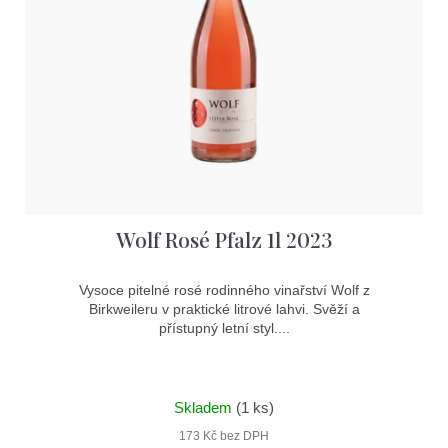
s
p
r
o
d
u
k
t
Wolf Rosé Pfalz 1l 2023
ů
Vysoce pitelné rosé rodinného vinařství Wolf z
Birkweileru v praktické litrové lahvi. Svěží a
přístupný letní styl....
Skladem
(1 ks)
173 Kč bez DPH