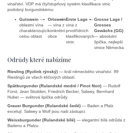
vinařství. VDP má čtyřstupňový systém klasifikace vinic
podobný burgundskému:
Gutswein
—
Ortswein
Erste Lage
—
Grosse Lage /
oblastní vína
— vína z
vína z
Grosses
charakterizující
konkrétní
prvotřídních
Gewächs (GG)
celou oblast
obce
klasifikovaných
— absolutní
vinic
špička, nejlepší
vinice Německa
Odrůdy které nabízíme
Riesling (Ryzlink rýnský)
— král německého vinařství. 99
Rieslingů ze všech klíčových oblastí.
Spätburgunder (Rulandské modré / Pinot Noir)
— Rudolf
Fürst, Jean Stodden, Friedrich Becker, Salwey, Bernhard
Huber — světová špička odrůdy.
Grauer Burgunder (Rulandské šedé)
— Baden a Pfalz
excelují. Salwey a Wolf jsou naši zástupci.
Weissburgunder (Rulandské bílé)
— elegantní bílá odrůda z
Badenu a Pfalzu.