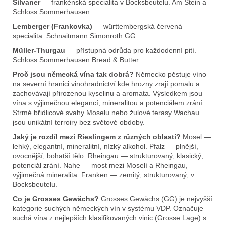
Silvaner
— frankénská specialita v Bocksbeutelu. Am Stein a
Schloss Sommerhausen.
Lemberger (Frankovka)
— württembergská červená
specialita. Schnaitmann Simonroth GG.
Müller-Thurgau
— přístupná odrůda pro každodenní pití.
Schloss Sommerhausen Bread & Butter.
Proč jsou německá vína tak dobrá?
Německo pěstuje víno
na severní hranici vinohradnictví kde hrozny zrají pomalu a
zachovávají přirozenou kyselinu a aromata. Výsledkem jsou
vína s výjimečnou elegancí, mineralitou a potenciálem zrání.
Strmé břidlicové svahy Moselu nebo žulové terasy Wachau
jsou unikátní terroiry bez světové obdoby.
Jaký je rozdíl mezi Rieslingem z různých oblastí?
Mosel —
lehký, elegantní, mineralitní, nízký alkohol. Pfalz — plnější,
ovocnější, bohatší tělo. Rheingau — strukturovaný, klasický,
potenciál zrání. Nahe — most mezi Moselí a Rheingau,
výjimečná mineralita. Franken — zemitý, strukturovaný, v
Bocksbeutelu.
Co je Grosses Gewächs?
Grosses Gewächs (GG) je nejvyšší
kategorie suchých německých vín v systému VDP. Označuje
suchá vína z nejlepších klasifikovaných vinic (Grosse Lage) s