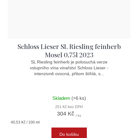
Schloss Lieser SL Riesling feinherb
Mosel 0,75l 2023
SL Riesling feinherb je polosuchá verze
vstupního vína vinařství Schloss Lieser -
intenzivně ovocná, přitom štíhlá, s...
Skladem
(>6 ks)
251 Kč bez DPH
304 Kč
/ ks
Měrná
40,53 Kč / 100 ml
cena:
Do košíku