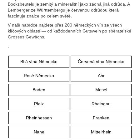
e
Bocksbeutelu je zemitý a mineralitní jako žádná jiná odrůda. A
t
Lemberger ze Württembergu je červenou odrůdou která
fascinuje znalce po celém světě.
e
V naší nabídce najdete přes 200 německých vín ze všech
n
klíčových oblastí — od každodenních Gutswein po sběratelské
Grosses Gewächs.
a
.
j
í
Bílá vína Německo
Červená vína Německo
t
Rosé Německo
Ahr
?
Baden
Mosel
Pfalz
Rheingau
Rheinhessen
Franken
Hledat
Nahe
Mittelrhein