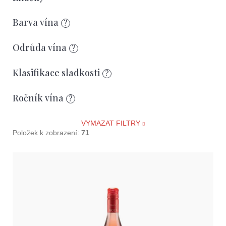
r
o
Barva vína
?
d
u
Odrůda vína
?
k
Klasifikace sladkosti
?
t
ů
Ročník vína
?
VYMAZAT FILTRY
Položek k zobrazení:
71
V
ý
p
i