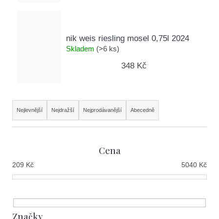
nik weis riesling mosel 0,75l 2024
Skladem
(>6 ks)
348 Kč
Ř
Nejlevnější
Nejdražší
Nejprodávanější
Abecedně
a
z
Cena
e
209
Kč
5040
Kč
n
í
p
Značky