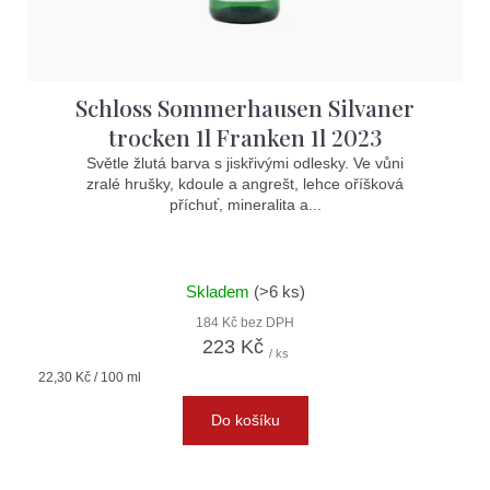
Schloss Sommerhausen Silvaner
trocken 1l Franken 1l 2023
Světle žlutá barva s jiskřivými odlesky. Ve vůni
zralé hrušky, kdoule a angrešt, lehce oříšková
příchuť, mineralita a...
Skladem
(>6 ks)
184 Kč bez DPH
223 Kč
/ ks
Měrná
22,30 Kč / 100 ml
cena:
Do košíku