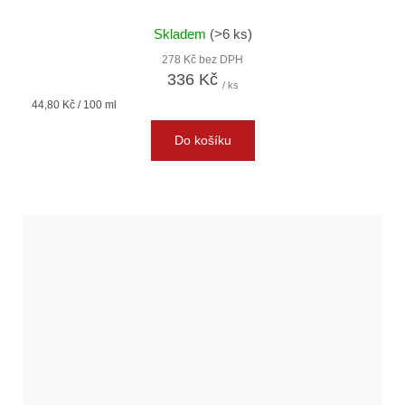
Skladem
(>6 ks)
278 Kč bez DPH
336 Kč
/ ks
Měrná
44,80 Kč / 100 ml
cena:
Do košíku