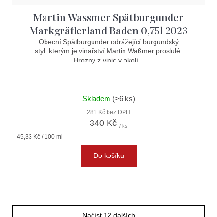
Martin Wassmer Spätburgunder
Markgräflerland Baden 0,75l 2023
Obecní Spätburgunder odrážející burgundský
styl, kterým je vinařství Martin Waßmer proslulé.
Hrozny z vinic v okolí...
Skladem
(>6 ks)
281 Kč bez DPH
340 Kč
/ ks
Měrná
45,33 Kč / 100 ml
cena:
Do košíku
Načíst 12 dalších