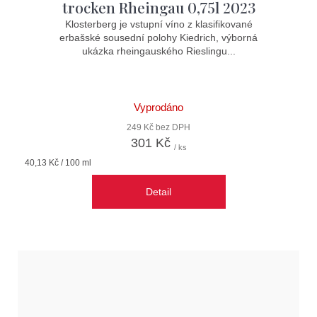
trocken Rheingau 0,75l 2023
Klosterberg je vstupní víno z klasifikované
erbašské sousední polohy Kiedrich, výborná
ukázka rheingauského Rieslingu...
Vyprodáno
249 Kč bez DPH
301 Kč
/ ks
Měrná
40,13 Kč / 100 ml
cena:
Detail