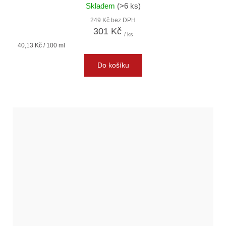
Skladem
(>6 ks)
249 Kč bez DPH
301 Kč
/ ks
Měrná
40,13 Kč / 100 ml
cena:
Do košíku