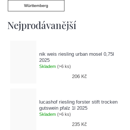
D
Württemberg
o
p
Nejprodávanější
o
r
u
č
u
nik weis riesling urban mosel 0,75l
j
2025
e
Skladem
(>6 ks)
m
e
206 Kč
lucashof riesling forster stift trocken
gutswein pfalz 1l 2025
Skladem
(>6 ks)
235 Kč