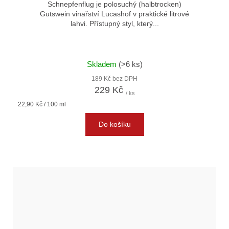
Schnepfenflug je polosuchý (halbtrocken)
Gutswein vinařství Lucashof v praktické litrové
lahvi. Přístupný styl, který...
Skladem
(>6 ks)
189 Kč bez DPH
229 Kč
/ ks
Měrná
22,90 Kč / 100 ml
cena:
Do košíku