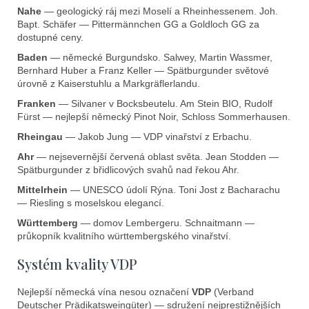
u
Nahe
— geologický ráj mezi Moselí a Rheinhessenem. Joh.
Bapt. Schäfer — Pittermännchen GG a Goldloch GG za
dostupné ceny.
Baden
— německé Burgundsko. Salwey, Martin Wassmer,
Bernhard Huber a Franz Keller — Spätburgunder světové
úrovně z Kaiserstuhlu a Markgräflerlandu.
Franken
— Silvaner v Bocksbeutelu. Am Stein BIO, Rudolf
Fürst — nejlepší německý Pinot Noir, Schloss Sommerhausen.
Rheingau
— Jakob Jung — VDP vinařství z Erbachu.
Ahr
— nejsevernější červená oblast světa. Jean Stodden —
Spätburgunder z břidlicových svahů nad řekou Ahr.
Mittelrhein
— UNESCO údolí Rýna. Toni Jost z Bacharachu
— Riesling s moselskou elegancí.
Württemberg
— domov Lembergeru. Schnaitmann —
průkopník kvalitního württembergského vinařství.
Systém kvality VDP
Nejlepší německá vína nesou označení
VDP
(Verband
Deutscher Prädikatsweingüter) — sdružení nejprestižnějších