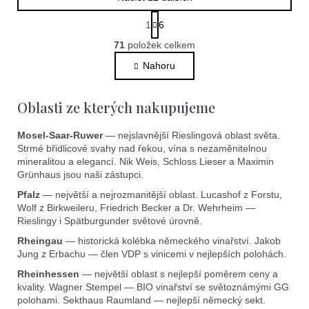
S
1
6
t
O
r
71
položek celkem
v
á
l
Nahoru
n
k
á
o
d
Oblasti ze kterých nakupujeme
v
a
á
c
n
Mosel-Saar-Ruwer
— nejslavnější Rieslingová oblast světa.
í
í
Strmé břidlicové svahy nad řekou, vína s nezaměnitelnou
p
mineralitou a elegancí. Nik Weis, Schloss Lieser a Maximin
r
Grünhaus jsou naši zástupci.
v
Pfalz
— největší a nejrozmanitější oblast. Lucashof z Forstu,
k
Wolf z Birkweileru, Friedrich Becker a Dr. Wehrheim —
y
Rieslingy i Spätburgunder světové úrovně.
v
Rheingau
— historická kolébka německého vinařství. Jakob
ý
Jung z Erbachu — člen VDP s vinicemi v nejlepších polohách.
p
Rheinhessen
— největší oblast s nejlepší poměrem ceny a
i
kvality. Wagner Stempel — BIO vinařství se světoznámými GG
s
polohami. Sekthaus Raumland — nejlepší německý sekt.