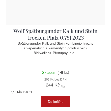
Wolf Spätburgunder Kalk und Stein
trocken Pfalz 0,75l 2023
Spätburgunder Kalk und Stein kombinuje hrozny
z vápenatých a kamenitých poloh v okolí
Birkweileru. Přístupný, ale...
Skladem
(>6 ks)
202 Kč bez DPH
244 Kč
/ ks
Měrná
32,53 Kč / 100 ml
cena:
Do košíku