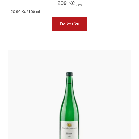
209 Kč
/ ks
Měrná
20,90 Kč / 100 ml
cena:
Do košíku