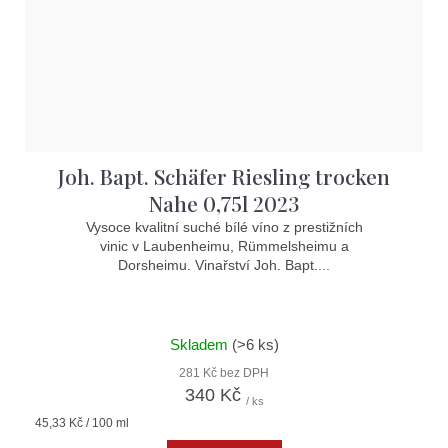
Joh. Bapt. Schäfer Riesling trocken
Nahe 0,75l 2023
Vysoce kvalitní suché bílé víno z prestižních
vinic v Laubenheimu, Rümmelsheimu a
Dorsheimu. Vinařství Joh. Bapt....
Skladem
(>6 ks)
281 Kč bez DPH
340 Kč
/ ks
Měrná
45,33 Kč / 100 ml
cena: