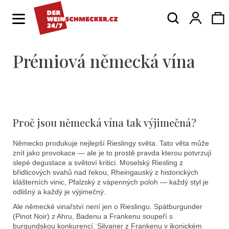
K
Hledat
Ná
Přihlá
o
Zpět
Zpět
š
í
Prémiová německá vína
ko
C
k
o
p
o
Proč jsou německá vína tak výjimečná?
t
ř
Německo produkuje nejlepší Rieslingy světa. Tato věta může
znít jako provokace — ale je to prostě pravda kterou potvrzují
e
slepé degustace a světoví kritici. Moselský Riesling z
břidlicových svahů nad řekou, Rheingauský z historických
b
klášterních vinic, Pfalzský z vápenných poloh — každý styl je
u
odlišný a každý je výjimečný.
j
Ale německé vinařství není jen o Rieslingu. Spätburgunder
(Pinot Noir) z Ahru, Badenu a Frankenu soupeří s
burgundskou konkurencí. Silvaner z Frankenu v ikonickém